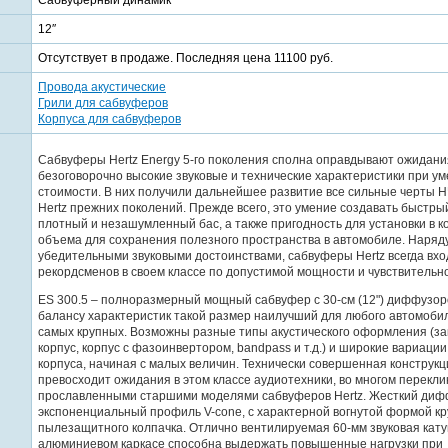
12″
Отсутствует в продаже. Последняя цена 11100 руб.
Провода акустические
Грили для сабвуферов
Корпуса для сабвуферов
Сабвуферы Hertz Energy 5-го поколения сполна оправдывают ожидани
безоговорочно высокие звуковые и технические характеристики при у
стоимости. В них получили дальнейшее развитие все сильные черты 
Hertz прежних поколений. Прежде всего, это умение создавать быстрый
плотный и незашумленный бас, а также пригодность для установки в к
объема для сохранения полезного пространства в автомобиле. Наряду
убедительными звуковыми достоинствами, сабвуферы Hertz всегда вхо
рекордсменов в своем классе по допустимой мощности и чувствительн
ES 300.5 – полноразмерный мощный сабвуфер с 30-см (12") диффузор
балансу характеристик такой размер наилучший для любого автомобил
самых крупных. Возможны разные типы акустического оформления (з
корпус, корпус с фазоинвертором, bandpass и т.д.) и широкие вариаци
корпуса, начиная с малых величин. Технически совершенная конструкц
превосходит ожидания в этом классе аудиотехники, во многом перекли
прославленными старшими моделями сабвуферов Hertz. Жесткий диф
экспоненциальный профиль V-cone, с характерной вогнутой формой кр
пылезащитного колпачка. Отлично вентилируемая 60-мм звуковая кат
алюминиевом каркасе способна выдержать повышенные нагрузки при