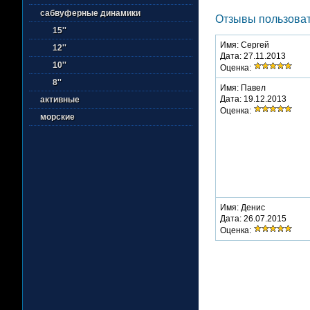
сабвуферные динамики
Отзывы пользовате
15''
Имя: Сергей
12''
Дата: 27.11.2013
10''
Оценка:
8''
Имя: Павел
Дата: 19.12.2013
активные
Оценка:
морские
Имя: Денис
Дата: 26.07.2015
Оценка: