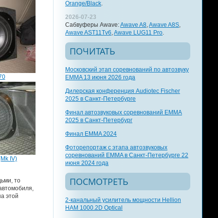
Orange/Black
.
2026-07-23
Сабвуферы Awave:
Awave A8
,
Awave A8S
,
Awave AST11Tv6
,
Awave LUG11 Pro
.
ПОЧИТАТЬ
Московский этап соревнований по автозвуку
70
EMMA 13 июня 2026 года
Дилерская конференция Audiotec Fischer
2025 в Санкт-Петербурге
Финал автозвуковых соревнований EMMA
2025 в Санкт-Петербург
Финал EMMA 2024
Фоторепортаж с этапа автозвуковых
соревнований EMMA в Санкт-Петербурге 22
Mk IV)
июня 2024 года
ПОСМОТРЕТЬ
ьми, то
автомобиля,
на этой
2-канальный усилитель мощности Hellion
HAM 1000.2D Optical