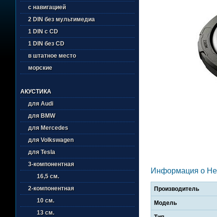
с навигацией
2 DIN без мультимедиа
1 DIN с CD
1 DIN без CD
в штатное место
морские
АКУСТИКА
для Audi
для BMW
для Mercedes
для Volkswagen
для Tesla
3-компонентная
Информация о Her
16,5 см.
2-компонентная
Производитель
10 см.
Модель
13 см.
Тип