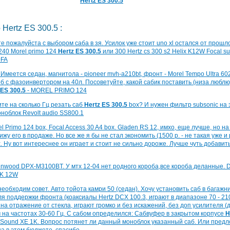
Hertz ES 300.5
Hertz ES 300.5 :
е пожалуйста с выбором саба в зя. Усилок уже стоит uno xl остался от прошло
240 Morel primo 124
Hertz ES 300.5
или 300 Hertz cs 300 s2 Helix K12W Focal su
0FA
Имеется седан, магнитола - pioneer mvh-a210bt, фронт - Morel Tempo Ultra 602
б с фазоинвертором на 40л. Посоветуйте, какой сабик поставить (низа люблю)
 ES 300.5
- MOREL PRIMO 124
те на сколько Гц резать саб
Hertz ES 300.5
box? И нужен фильтр subsonic на 
ноблок Revolt audio SS800.1
l Primo 124 box, Focal Access 30 A4 box. Gladen RS 12, имхо, еще лучше, но на
вижу его в продаже. Но все же я бы не стал экономить (1500 р. - не такая уже и
. Ну вот интереснее он играет и стоит не сильно дороже. Лучше чуть добавить, 
nwood DPX-M3100BT. У мтх 12-04 нет родного короба,все короба деланные. D
 K 12W
необходим совет. Авто тойота камри 50 (седан). Хочу установить саб в багажн
ля поддержки фронта (коаксиалы Hertz DCX 100.3, играют в диапазоне 70 - 210
на отражение от стекла, играют громко и без искажений, без доп усилителя (
 на частотах 30-60 Гц. С сабом определился: Сабвуфер в закрытом корпусе
H
 Sound XE 1K. Вопрос потянет ли данный моноблок указанный саб. Или предл