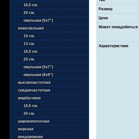
16,5 см.
Размер
20 см.
Цена
овальная (5х7'')
Может понадобиться
коаксиальная
10 см.
13 см.
Характеристики
16,5 см.
20 см.
овальная (5х7'')
овальная (6х9'')
высокочастотная
среднечастотная
мидбасовая
16,5 см.
20 см.
широкополосная
морская
внедорожная