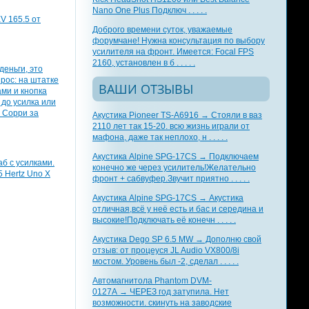
Nano One Plus Подключ . . . . .
V 165.5 от
Доброго времени суток, уважаемые
форумчане! Нужна консультация по выбору
усилителя на фронт. Имеется: Focal FPS
2160, установлен в б . . . . .
деньги, это
рос: на штатке
ВАШИ ОТЗЫВЫ
ми и кнопка
 до усилка или
 Сорри за
Акустика Pioneer TS-A6916 → Стояли в ваз
2110 лет так 15-20. всю жизнь играли от
мафона, даже так неплохо, н . . . . .
Акустика Alpine SPG-17CS → Подключаем
аб с усилками.
конечно же через усилитель!Желательно
5 Hertz Uno X
фронт + сабвуфер.Звучит приятно . . . . .
Акустика Alpine SPG-17CS → Акустика
отличная,всё у неё есть и бас и середина и
высокие!Подключать её конечн . . . . .
Акустика Dego SP 6.5 MW → Дополню свой
отзыв: от процеуся JL Audio VX800/8i
мостом. Уровень был -2, сделал . . . . .
Автомагнитола Phantom DVM-
0127A → ЧЕРЕЗ год затупила. Нет
возможности. скинуть на заводские