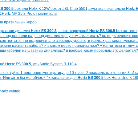
на в этом бюджете, спасибо.
ES 300.5
box или Helix K 12W box от JBL Club 5501,акустика поканально Hertz E
,Hertz MP 25.3 Pro от магнитолы
на правильный короб
ы указали динамик
Hertz ES 300.5
, а есть корпусной
Hertz ES 300.5
box за теже 
тан под него или надо под динамик корпусяку заказывать? по подключению воп
соответственно подключать по высокому уровню, в усилках разъемы тульпана
как мне распаять кабель? и в каком месте припаиваться? у магнитолы и тянуть
нцы кабелей на штатных динамиках? и вообще каким проводом это делается?
саб
Hertz ES 300.5
, усь Audio System R-110.4
осоветуйте 1. компонентую акустику до 10 тысяч 2.коаксильные колонки 3. И с
. Или хотя бы моноблок и 4х канальник для
Hertz ES 300.5
box Hertz Uno K 16
-box vented.