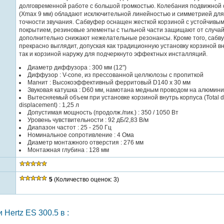
долговременной работе с большой громкостью. Колебания подвижной
(Xmax 9 мм) обладают исключительной линейностью и симметрией дл
точности звучания. Сабвуфер оснащен жесткой корзиной с устойчивы
покрытием, резиновые элементы с тыльной части защищают от случай
дополнительно снижают нежелательные резонансы. Кроме того, сабв
прекрасно выглядит, допуская как традиционную установку корзиной вн
так и корзиной наружу для подчеркнуто эффектных инсталляций.
Диаметр диффузора : 300 мм (12")
Диффузор : V-cone, из прессованной целлюлозы с пропиткой
Магнит : Высокоэффективный ферритовый D140 х 30 мм
Звуковая катушка : D60 мм, намотана медным проводом на алюмини
Вытесняемый объем при установке корзиной внутрь корпуса (Total dr
displacement) : 1,25 л
Допустимая мощность (продолж./пик.) : 350 / 1050 Вт
Уровень чувствительности : 92 дБ/2,83 В/м
Диапазон частот : 25 - 250 Гц
Номинальное сопротивление : 4 Ома
Диаметр монтажного отверстия : 276 мм
Монтажная глубина : 128 мм
5
(Количество оценок: 3)
Hertz ES 300.5 в :