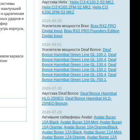
Акустика Helix :
Helix Ci3 K130.2-S3 MK2
,
 системы
Helix Ci3 K165.2FM-S2 MK2
,
Helix Ci3
я наилучшей
K200.2FM-S3 MK2
.
м к царапинам
ных ударов и
2026-08-05
уфер
Усилители мощности Brax:
Brax RX2 PRO
утрь корпуса,
Digital Input
,
Brax RX2 PRO Founders Edition
Digital Input
.
2026-08-01
Усилители мощности Deaf Bonce:
Deaf
Bonce Hannibal Green Line GL-100.2
,
Deaf
евом каркасе
Bonce Hannibal Green Line GL-100.4
,
Deaf
iver
Bonce Hannibal Green Line GL-130.4
,
Deaf
Bonce Hannibal Green Line GL-150.2
,
Deaf
Bonce Hannibal Green Line GL-150.4
,
Deaf
Bonce Hannibal Green Line GL-700.1
.
2026-07-30
Акустика Deaf Bonce:
Deaf Bonce Hannibal
HLG-25NEO
,
Deaf Bonce Hannibal HLG-
25NEO Bronze
.
2026-07-28
Активыне сабвуферы Avatar:
Avatar Buran
10A Black
,
Avatar Buran 10A Mint
,
Avatar Buran
10A Orange
,
Avatar Buran 10A Orange/Black
,
Avatar Buran 12A Black
,
Avatar Buran 12A Mint
,
Avatar Buran 12A Orange
,
Avatar Buran 12A