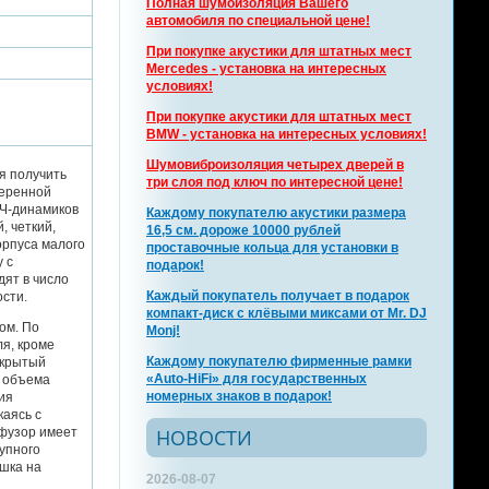
Полная шумоизоляция Вашего
автомобиля по специальной цене!
При покупке акустики для штатных мест
Mercedes - установка на интересных
условиях!
При покупке акустики для штатных мест
BMW - установка на интересных условиях!
Шумовиброизоляция четырех дверей в
я получить
три слоя под ключ по интересной цене!
меренной
НЧ-динамиков
Каждому покупателю акустики размера
, четкий,
16,5 см. дороже 10000 рублей
орпуса малого
проставочные кольца для установки в
 с
подарок!
дят в число
Каждый покупатель получает в подарок
ости.
компакт-диск с клёвыми миксами от Mr. DJ
ом. По
Monj!
я, кроме
Каждому покупателю фирменные рамки
акрытый
«Auto-HiFi» для государственных
и объема
номерных знаков в подарок!
ия
каясь с
фузор имеет
НОВОСТИ
упного
ушка на
2026-08-07