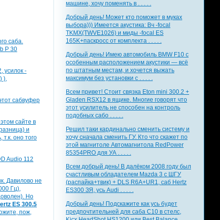
машине, хочу поменять в . . . . .
Добрый день! Может кто поможет в муках
выбора))) Имеется акустика: Вч -focal
TKMX(TWVE1026) и миды -focal ES
165K+паскросс от комплекта . . . . .
го саба.
b P 30
Добрый день! Имею автомобиль BMW F10 с
особенным расположением акустики — всё
по штатным местам, и хочется выжать
, усилок -
максимум без установки с . . . . .
 ),
Всем привет! Стоит связка Eton mini 300.2 +
Gladen RSX12 в ящике. Многие говорят что
этот сабвуфер
этот усилитель не способен на контроль
подобных сабо . . . . .
 этом сайте в
Решил таки кардинально сменить систему и
 разница) и
хочу сначала сменить ГУ. Кто что скажет по
т.к. оно того
этой магнитоле Автомагнитола RedPower
85354PRO для УА . . . . .
D Audio 112
Всем добрый день! В далёком 2008 году был
счастливым обладателем Mazda 3 с ШГУ
ик. Давилово не
(распайка+твик) + DLS R6A+UR1, саб Hertz
00 Гц),
ES300 ЗЯ, усь Audi . . . . .
доволен). Но
Добрый день! Подскажите как усь будет
ertz ES 300.5
предпочтительней для саба С10 в стелс,
ожите, пож,
Kicx HeadShot HS1200 или Best Balance