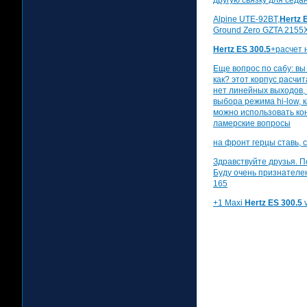
другую связку для седа
Alpine UTE-92BT,
Hertz 
Ground Zero GZTA 2155X
Hertz ES 300.5
+расчет 
Еще вопрос по сабу: в
как? этот корпус расчи
нет линейных выходов, 
выбора режима hi-low, 
можно использовать ко
ламерские вопросы
на фронт герцы ставь, 
Здравствуйте друзья. П
Буду очень признателен
165
+1 Maxi
Hertz ES 300.5
v