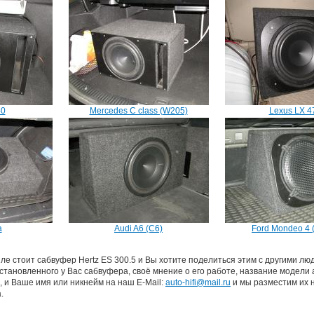
40
Mercedes C class (W205)
Lexus LX 4
a
Audi A6 (C6)
Ford Mondeo 4 (
е стоит сабвуфер Hertz ES 300.5 и Вы хотите поделиться этим с другими люд
тановленного у Вас сабвуфера, своё мнение о его работе, название модели 
, и Ваше имя или никнейм на наш E-Mail:
auto-hifi@mail.ru
и мы разместим их 
.