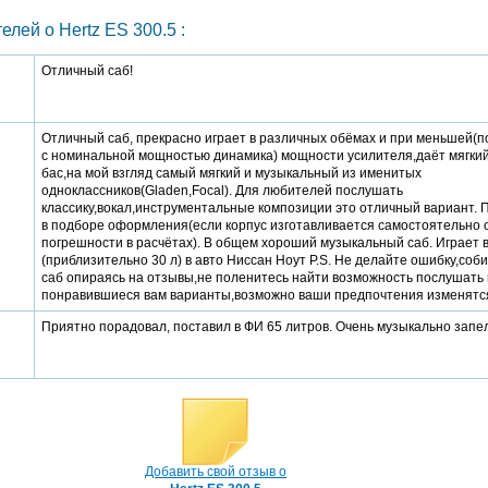
лей о Hertz ES 300.5 :
Отличный саб!
Отличный саб, прекрасно играет в различных обёмах и при меньшей(
с номинальной мощностью динамика) мощности усилителя,даёт мягкий
бас,на мой взгляд самый мягкий и музыкальный из именитых
одноклассников(Gladen,Focal). Для любителей послушать
классику,вокал,инструментальные композиции это отличный вариант. 
в подборе оформления(если корпус изготавливается самостоятельно 
погрешности в расчётах). В общем хороший музыкальный саб. Играет 
(приблизительно 30 л) в авто Ниссан Ноут P.S. Не делайте ошибку,соб
саб опираясь на отзывы,не поленитесь найти возможность послушать 
понравившиеся вам варианты,возможно ваши предпочтения изменятс
Приятно порадовал, поставил в ФИ 65 литров. Очень музыкально запел
Добавить свой отзыв о