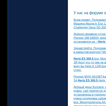
У нас на форуме о 
Всем привет. Подскажит
Машина Мазда 6. Esx 1
Challenger Opus SD-30
Доброго времени суток! 
Pioneer GM-D8604, коро
остановился на: -
Hertz
Здравствуйте. Подскажи
в закрытом корпусе? Мо
Hertz ES 300.5
box, More
ЗЯ (box) что-то уже не 
взял бы Helix K 12W box
стоит.
Pioneer MVH-S610BT,Ke
S4,
Hertz ES 300.5
,Helix
Добрый день! Коллеги, 
нужно, саб требуется д
установлены в торпедо 
нужна поддержка сабом
box. Моноусилитель Art