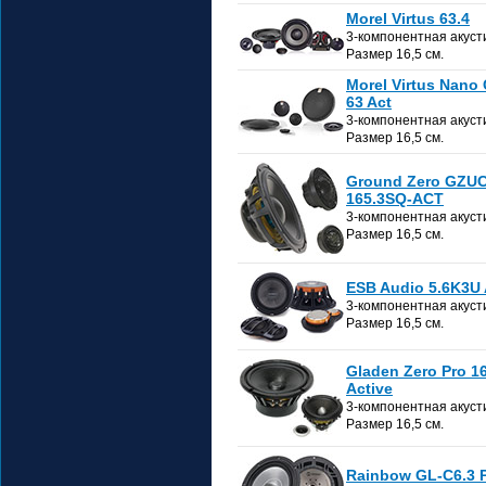
Morel Virtus 63.4
3-компонентная акуст
Размер 16,5 см.
Morel Virtus Nano
63 Act
3-компонентная акуст
Размер 16,5 см.
Ground Zero GZU
165.3SQ-ACT
3-компонентная акуст
Размер 16,5 см.
ESB Audio 5.6K3U
3-компонентная акуст
Размер 16,5 см.
Gladen Zero Pro 1
Active
3-компонентная акуст
Размер 16,5 см.
Rainbow GL-C6.3 