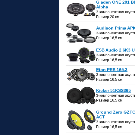
Gladen ONE 201 
Alpha
3-компонентная акуст
Размер 20 см.
Audison Prima AP
3-компонентная акуст
Размер 16,5 см.
ESB Audio 2.6K3 U
3-компонентная акуст
Размер 16,5 см.
Eton PRS 165.3
3-компонентная акуст
Размер 16,5 см.
Kicker 51KSS365
3-компонентная акуст
Размер 16,5 см.
Ground Zero GZTC
ACT
3-компонентная акуст
Размер 16,5 см.