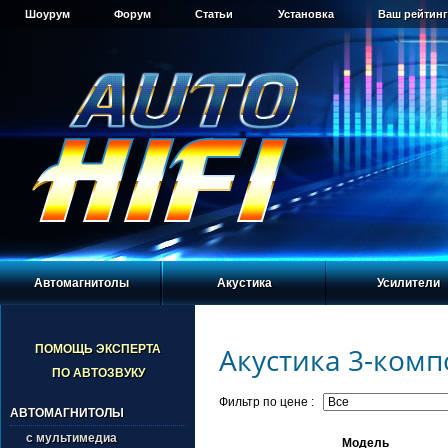
Шоурум
Форум
Статьи
Установка
Ваш рейтинг
Автомагнитолы
Акустика
Усилители
Акустика 3-ком
ПОМОЩЬ ЭКСПЕРТА
ПО АВТОЗВУКУ
Фильтр по цене :
АВТОМАГНИТОЛЫ
с мультимедиа
Модель