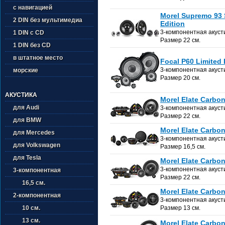
с навигацией
Morel Supremo 93 
2 DIN без мультимедиа
Edition
3-компонентная акуст
1 DIN с CD
Размер 22 см.
1 DIN без CD
в штатное место
Focal P60 Limited 
3-компонентная акуст
морские
Размер 20 см.
АКУСТИКА
Morel Elate Carbon
для Audi
3-компонентная акуст
Размер 22 см.
для BMW
Morel Elate Carbon
для Mercedes
3-компонентная акуст
для Volkswagen
Размер 16,5 см.
для Tesla
Morel Elate Carbon
3-компонентная акуст
3-компонентная
Размер 22 см.
16,5 см.
Morel Elate Carbon
2-компонентная
3-компонентная акуст
10 см.
Размер 13 см.
13 см.
Morel Elate Carbo