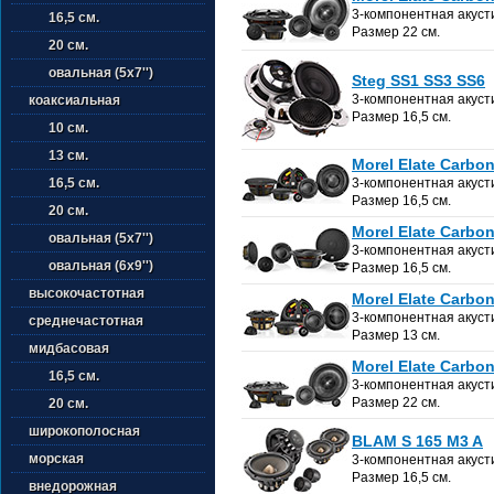
3-компонентная акуст
16,5 см.
Размер 22 см.
20 см.
овальная (5х7'')
Steg SS1 SS3 SS6
3-компонентная акуст
коаксиальная
Размер 16,5 см.
10 см.
13 см.
Morel Elate Carbon
16,5 см.
3-компонентная акуст
Размер 16,5 см.
20 см.
Morel Elate Carbo
овальная (5х7'')
3-компонентная акуст
овальная (6х9'')
Размер 16,5 см.
высокочастотная
Morel Elate Carbon
3-компонентная акуст
среднечастотная
Размер 13 см.
мидбасовая
Morel Elate Carbo
16,5 см.
3-компонентная акуст
Размер 22 см.
20 см.
широкополосная
BLAM S 165 M3 A
морская
3-компонентная акуст
Размер 16,5 см.
внедорожная