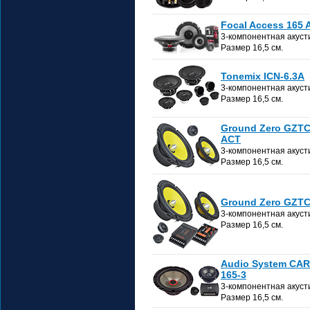
Focal Access 165 
3-компонентная акуст
Размер 16,5 см.
Tonemix ICN-6.3A
3-компонентная акуст
Размер 16,5 см.
Ground Zero GZTC
ACT
3-компонентная акуст
Размер 16,5 см.
Ground Zero GZTC
3-компонентная акуст
Размер 16,5 см.
Audio System CA
165-3
3-компонентная акуст
Размер 16,5 см.