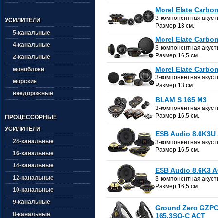
Morel Elate Carbo
3-компонентная акуст
УСИЛИТЕЛИ
Размер 13 см.
5-канальные
Morel Elate Carbo
4-канальные
3-компонентная акуст
Размер 16,5 см.
2-канальные
Morel Elate Carbo
моноблоки
3-компонентная акуст
морские
Размер 13 см.
внедорожные
BLAM S 165 M3
3-компонентная акуст
Размер 16,5 см.
ПРОЦЕССОРНЫЕ
УСИЛИТЕЛИ
ESB Audio 8.6K3U
24-канальные
3-компонентная акуст
Размер 16,5 см.
16-канальные
14-канальные
ESB Audio 8.6K3 
12-канальные
3-компонентная акуст
Размер 16,5 см.
10-канальные
9-канальные
Ground Zero GZP
8-канальные
165.3SQ-C ACT