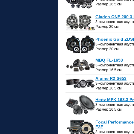
Размер 16,5 см.
Gladen ONE 200.3
3-компонентная акуст
Размер 20 см.
Phoenix Gold ZDS
3-компонентная акуст
Размер 20 см.
MBQ FL-1653
3-компонентная акуст
Размер 16,5 см.
Alpine R2-S653
3-компонентная акуст
Размер 16,5 см.
Hertz MPK 163.3 P
3-компонентная акуст
Размер 16,5 см.
Focal Performance
F3E
3-компонентная акуст