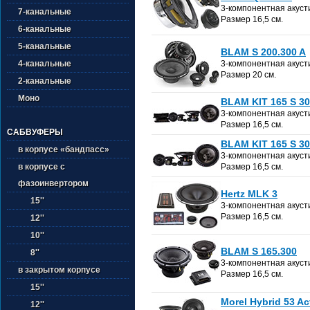
3-компонентная акуст
7-канальные
Размер 16,5 см.
6-канальные
5-канальные
BLAM S 200.300 A
4-канальные
3-компонентная акуст
Размер 20 см.
2-канальные
Моно
BLAM KIT 165 S 3
3-компонентная акуст
Размер 16,5 см.
САБВУФЕРЫ
BLAM KIT 165 S 3
в корпусе «бандпасс»
3-компонентная акуст
в корпусе с
Размер 16,5 см.
фазоинвертором
Hertz MLK 3
15''
3-компонентная акуст
Размер 16,5 см.
12''
10''
BLAM S 165.300
8''
3-компонентная акуст
в закрытом корпусе
Размер 16,5 см.
15''
Morel Hybrid 53 Ac
12''