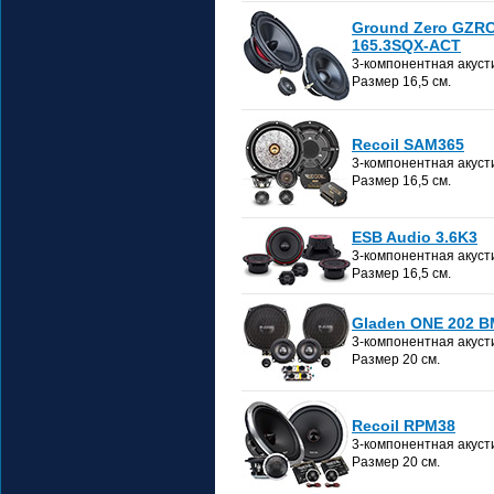
Ground Zero GZR
165.3SQX-ACT
3-компонентная акуст
Размер 16,5 см.
Recoil SAM365
3-компонентная акуст
Размер 16,5 см.
ESB Audio 3.6K3
3-компонентная акуст
Размер 16,5 см.
Gladen ONE 202 
3-компонентная акуст
Размер 20 см.
Recoil RPM38
3-компонентная акуст
Размер 20 см.