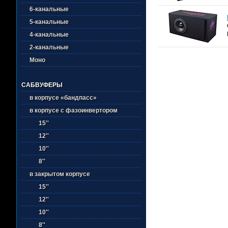
6-канальные
5-канальные
4-канальные
2-канальные
Моно
САБВУФЕРЫ
в корпусе «бандпасс»
в корпусе с фазоинвертором
15''
12''
10''
8''
в закрытом корпусе
15''
12''
10''
8''