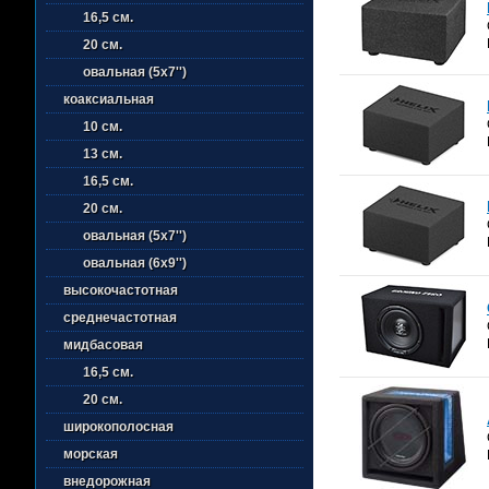
16,5 см.
20 см.
овальная (5х7'')
коаксиальная
10 см.
13 см.
16,5 см.
20 см.
овальная (5х7'')
овальная (6х9'')
высокочастотная
среднечастотная
мидбасовая
16,5 см.
20 см.
широкополосная
морская
внедорожная