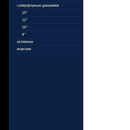
сабвуферные динамики
15''
12''
10''
8''
активные
морские