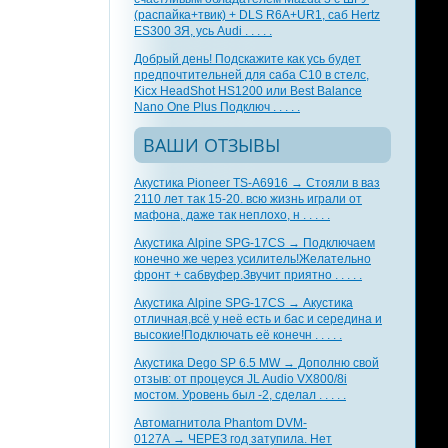
(распайка+твик) + DLS R6A+UR1, саб Hertz
ES300 ЗЯ, усь Audi . . . . .
Добрый день! Подскажите как усь будет
предпочтительней для саба С10 в стелс,
Kicx HeadShot HS1200 или Best Balance
Nano One Plus Подключ . . . . .
ВАШИ ОТЗЫВЫ
Акустика Pioneer TS-A6916 → Стояли в ваз
2110 лет так 15-20. всю жизнь играли от
мафона, даже так неплохо, н . . . . .
Акустика Alpine SPG-17CS → Подключаем
конечно же через усилитель!Желательно
фронт + сабвуфер.Звучит приятно . . . . .
Акустика Alpine SPG-17CS → Акустика
отличная,всё у неё есть и бас и середина и
высокие!Подключать её конечн . . . . .
Акустика Dego SP 6.5 MW → Дополню свой
отзыв: от процеуся JL Audio VX800/8i
мостом. Уровень был -2, сделал . . . . .
Автомагнитола Phantom DVM-
0127A → ЧЕРЕЗ год затупила. Нет