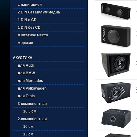
с навигацией
2 DIN без мультимедиа
1 DIN с CD
1 DIN без CD
в штатное место
морские
АКУСТИКА
для Audi
для BMW
для Mercedes
для Volkswagen
для Tesla
3-компонентная
16,5 см.
2-компонентная
10 см.
13 см.