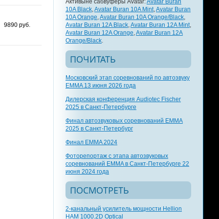
Активыне сабвуферы Avatar:
Avatar Buran
10A Black
,
Avatar Buran 10A Mint
,
Avatar Buran
10A Orange
,
Avatar Buran 10A Orange/Black
,
9890 руб.
Avatar Buran 12A Black
,
Avatar Buran 12A Mint
,
Avatar Buran 12A Orange
,
Avatar Buran 12A
Orange/Black
.
ПОЧИТАТЬ
Московский этап соревнований по автозвуку
EMMA 13 июня 2026 года
Дилерская конференция Audiotec Fischer
2025 в Санкт-Петербурге
Финал автозвуковых соревнований EMMA
2025 в Санкт-Петербург
Финал EMMA 2024
Фоторепортаж с этапа автозвуковых
соревнований EMMA в Санкт-Петербурге 22
июня 2024 года
ПОСМОТРЕТЬ
2-канальный усилитель мощности Hellion
HAM 1000.2D Optical