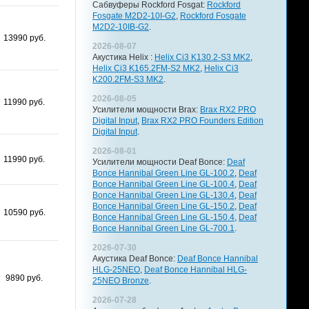
Сабвуферы Rockford Fosgat:
Rockford
Fosgate M2D2-10I-G2
,
Rockford Fosgate
M2D2-10IB-G2
.
13990 руб.
2026-08-07
Акустика Helix :
Helix Ci3 K130.2-S3 MK2
,
Helix Ci3 K165.2FM-S2 MK2
,
Helix Ci3
K200.2FM-S3 MK2
.
2026-08-05
11990 руб.
Усилители мощности Brax:
Brax RX2 PRO
Digital Input
,
Brax RX2 PRO Founders Edition
Digital Input
.
2026-08-01
11990 руб.
Усилители мощности Deaf Bonce:
Deaf
Bonce Hannibal Green Line GL-100.2
,
Deaf
Bonce Hannibal Green Line GL-100.4
,
Deaf
Bonce Hannibal Green Line GL-130.4
,
Deaf
Bonce Hannibal Green Line GL-150.2
,
Deaf
10590 руб.
Bonce Hannibal Green Line GL-150.4
,
Deaf
Bonce Hannibal Green Line GL-700.1
.
2026-07-30
Акустика Deaf Bonce:
Deaf Bonce Hannibal
HLG-25NEO
,
Deaf Bonce Hannibal HLG-
9890 руб.
25NEO Bronze
.
2026-07-28