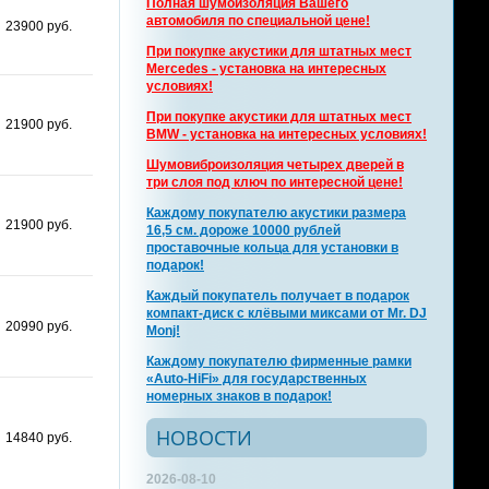
Полная шумоизоляция Вашего
автомобиля по специальной цене!
23900 руб.
При покупке акустики для штатных мест
Mercedes - установка на интересных
условиях!
При покупке акустики для штатных мест
21900 руб.
BMW - установка на интересных условиях!
Шумовиброизоляция четырех дверей в
три слоя под ключ по интересной цене!
Каждому покупателю акустики размера
21900 руб.
16,5 см. дороже 10000 рублей
проставочные кольца для установки в
подарок!
Каждый покупатель получает в подарок
компакт-диск с клёвыми миксами от Mr. DJ
20990 руб.
Monj!
Каждому покупателю фирменные рамки
«Auto-HiFi» для государственных
номерных знаков в подарок!
НОВОСТИ
14840 руб.
2026-08-10