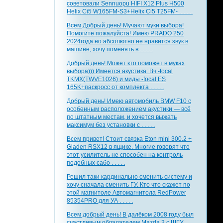
советовали Sennuopu HIFI X12 Plus H500
Helix Ci5 W165FM-S3+Helix Ci5 T25FM- . . . . .
Всем Добрый день! Мучают муки выбора!
Помогите пожалуйста! Имею PRADO 250
2024года но абсолютно не нравится звук в
машине, хочу поменять в . . . . .
Добрый день! Может кто поможет в муках
выбора))) Имеется акустика: Вч -focal
TKMX(TWVE1026) и миды -focal ES
165K+паскросс от комплекта . . . . .
Добрый день! Имею автомобиль BMW F10 с
особенным расположением акустики — всё
по штатным местам, и хочется выжать
максимум без установки с . . . . .
Всем привет! Стоит связка Eton mini 300.2 +
Gladen RSX12 в ящике. Многие говорят что
этот усилитель не способен на контроль
подобных сабо . . . . .
Решил таки кардинально сменить систему и
хочу сначала сменить ГУ. Кто что скажет по
этой магнитоле Автомагнитола RedPower
85354PRO для УА . . . . .
Всем добрый день! В далёком 2008 году был
счастливым обладателем Mazda 3 с ШГУ