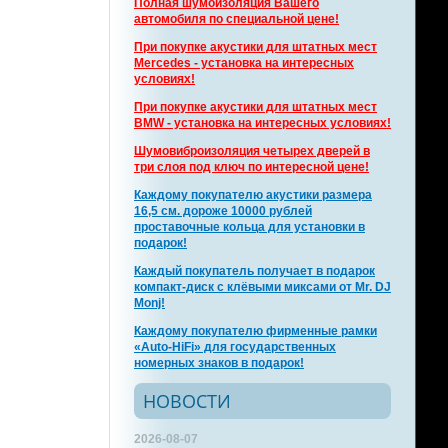
Полная шумоизоляция Вашего
автомобиля по специальной цене!
При покупке акустики для штатных мест
Mercedes - установка на интересных
условиях!
При покупке акустики для штатных мест
BMW - установка на интересных условиях!
Шумовиброизоляция четырех дверей в
три слоя под ключ по интересной цене!
Каждому покупателю акустики размера
16,5 см. дороже 10000 рублей
проставочные кольца для установки в
подарок!
Каждый покупатель получает в подарок
компакт-диск с клёвыми миксами от Mr. DJ
Monj!
Каждому покупателю фирменные рамки
«Auto-HiFi» для государственных
номерных знаков в подарок!
НОВОСТИ
2026-08-07