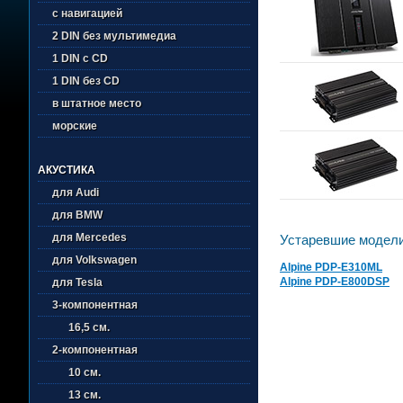
с навигацией
2 DIN без мультимедиа
1 DIN с CD
1 DIN без CD
в штатное место
морские
АКУСТИКА
для Audi
для BMW
для Mercedes
Устаревшие модели 
для Volkswagen
Alpine PDP-E310ML
Alpine PDP-E800DSP
для Tesla
3-компонентная
16,5 см.
2-компонентная
10 см.
13 см.