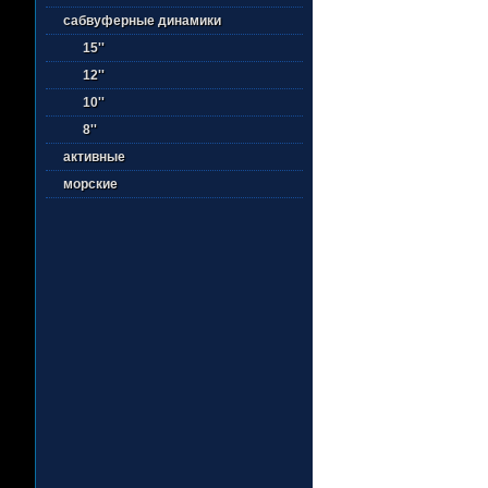
сабвуферные динамики
15''
12''
10''
8''
активные
морские