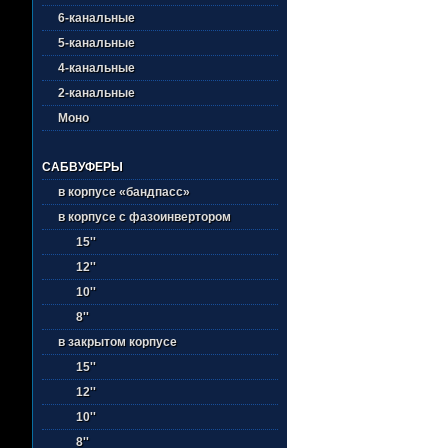
6-канальные
5-канальные
4-канальные
2-канальные
Моно
САБВУФЕРЫ
в корпусе «бандпасс»
в корпусе с фазоинвертором
15''
12''
10''
8''
в закрытом корпусе
15''
12''
10''
8''