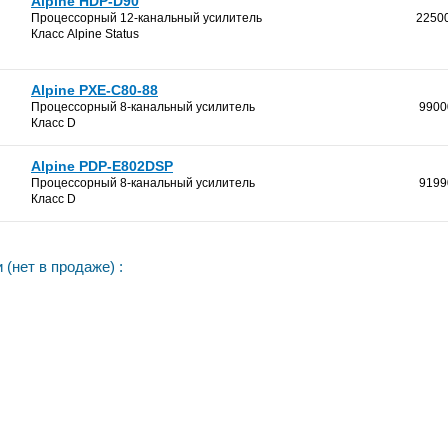
Alpine HDP-D90
22500
Процессорный 12-канальный усилитель
Класс Alpine Status
Alpine PXE-C80-88
9900
Процессорный 8-канальный усилитель
Класс D
Alpine PDP-E802DSP
9199
Процессорный 8-канальный усилитель
Класс D
(нет в продаже) :