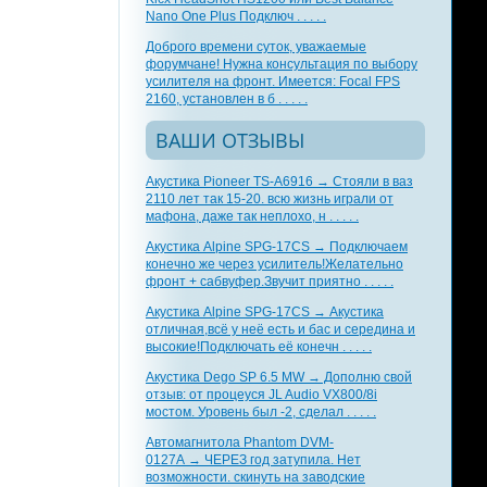
Nano One Plus Подключ . . . . .
Доброго времени суток, уважаемые
форумчане! Нужна консультация по выбору
усилителя на фронт. Имеется: Focal FPS
2160, установлен в б . . . . .
ВАШИ ОТЗЫВЫ
Акустика Pioneer TS-A6916 → Стояли в ваз
2110 лет так 15-20. всю жизнь играли от
мафона, даже так неплохо, н . . . . .
Акустика Alpine SPG-17CS → Подключаем
конечно же через усилитель!Желательно
фронт + сабвуфер.Звучит приятно . . . . .
Акустика Alpine SPG-17CS → Акустика
отличная,всё у неё есть и бас и середина и
высокие!Подключать её конечн . . . . .
Акустика Dego SP 6.5 MW → Дополню свой
отзыв: от процеуся JL Audio VX800/8i
мостом. Уровень был -2, сделал . . . . .
Автомагнитола Phantom DVM-
0127A → ЧЕРЕЗ год затупила. Нет
возможности. скинуть на заводские