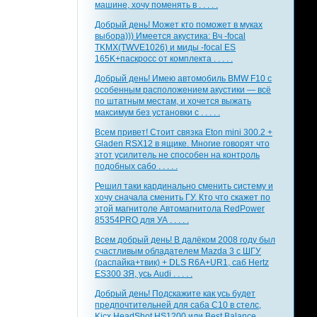
машине, хочу поменять в . . . . .
Добрый день! Может кто поможет в муках
выбора))) Имеется акустика: Вч -focal
TKMX(TWVE1026) и миды -focal ES
165K+паскросс от комплекта . . . . .
Добрый день! Имею автомобиль BMW F10 с
особенным расположением акустики — всё
по штатным местам, и хочется выжать
максимум без установки с . . . . .
Всем привет! Стоит связка Eton mini 300.2 +
Gladen RSX12 в ящике. Многие говорят что
этот усилитель не способен на контроль
подобных сабо . . . . .
Решил таки кардинально сменить систему и
хочу сначала сменить ГУ. Кто что скажет по
этой магнитоле Автомагнитола RedPower
85354PRO для УА . . . . .
Всем добрый день! В далёком 2008 году был
счастливым обладателем Mazda 3 с ШГУ
(распайка+твик) + DLS R6A+UR1, саб Hertz
ES300 ЗЯ, усь Audi . . . . .
Добрый день! Подскажите как усь будет
предпочтительней для саба С10 в стелс,
Kicx HeadShot HS1200 или Best Balance