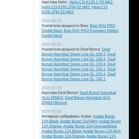
Акустика Helix :
Helix Ci3 K130.2-S3 MK2
,
Helix Ci3 K165.2FM-S2 MK2
,
Helix Ci3
K200.2FM-S3 MK2
.
2026-08-05
Усилители мощности Brax:
Brax RX2 PRO
Digital Input
,
Brax RX2 PRO Founders Edition
Digital Input
.
2026-08-01
Усилители мощности Deaf Bonce:
Deaf
Bonce Hannibal Green Line GL-100.2
,
Deaf
Bonce Hannibal Green Line GL-100.4
,
Deaf
Bonce Hannibal Green Line GL-130.4
,
Deaf
Bonce Hannibal Green Line GL-150.2
,
Deaf
Bonce Hannibal Green Line GL-150.4
,
Deaf
Bonce Hannibal Green Line GL-700.1
.
2026-07-30
Акустика Deaf Bonce:
Deaf Bonce Hannibal
HLG-25NEO
,
Deaf Bonce Hannibal HLG-
25NEO Bronze
.
2026-07-28
Активыне сабвуферы Avatar:
Avatar Buran
10A Black
,
Avatar Buran 10A Mint
,
Avatar Buran
10A Orange
,
Avatar Buran 10A Orange/Black
,
Avatar Buran 12A Black
,
Avatar Buran 12A Mint
,
Avatar Buran 12A Orange
,
Avatar Buran 12A