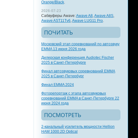
Orange/Black
.
2026-07-23
Сабвуферы Awave:
Awave A8
,
Awave A8S
,
Awave AST11Tv6
,
Awave LUG11 Pro
.
ПОЧИТАТЬ
Московский этап соревнований по автозвуку
EMMA 13 июня 2026 года
Дилерская конференция Audiotec Fischer
2025 в Санкт-Петербурге
Финал автозвуковых соревнований EMMA
2025 в Санкт-Петербург
Финал EMMA 2024
Фоторепортаж с этапа автозвуковых
соревнований EMMA в Санкт-Петербурге 22
июня 2024 года
ПОСМОТРЕТЬ
2-канальный усилитель мощности Hellion
HAM 1000.2D Optical