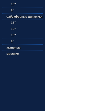
10''
8''
сабвуферные динамики
15''
12''
10''
8''
активные
морские