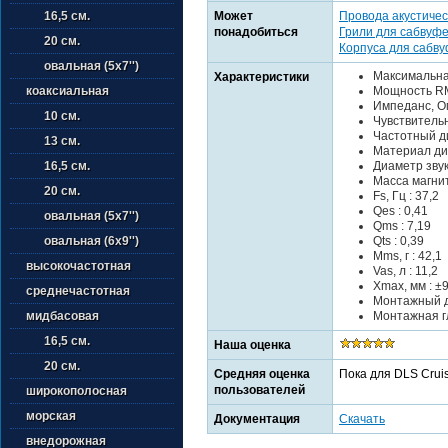
Может
Провода акустичес
16,5 см.
понадобиться
Грили для сабвуф
20 см.
Корпуса для сабв
овальная (5х7'')
Максимальна
Характеристики
Мощность RM
коаксиальная
Импеданс, Ом
10 см.
Чувствительно
Частотный ди
13 см.
Материал ди
Диаметр звук
16,5 см.
Масса магнита
20 см.
Fs, Гц : 37,2
Qes : 0,41
овальная (5х7'')
Qms : 7,19
Qts : 0,39
овальная (6х9'')
Mms, г : 42,1
высокочастотная
Vas, л : 11,2
Xmax, мм : ±
среднечастотная
Монтажный д
Монтажная гл
мидбасовая
16,5 см.
Наша оценка
20 см.
Средняя оценка
Пока для DLS Crui
пользователей
широкополосная
морская
Документация
Скачать
внедорожная