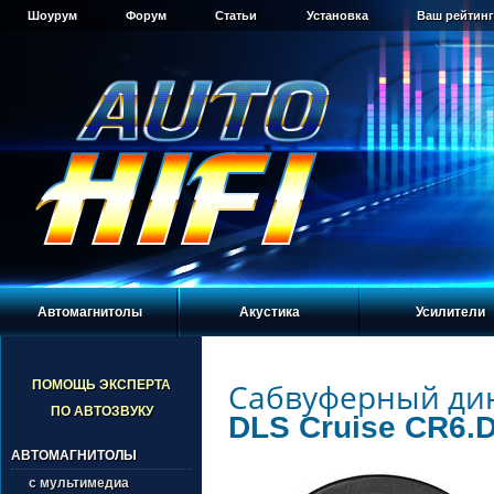
Шоурум
Форум
Статьи
Установка
Ваш рейтинг
Автомагнитолы
Акустика
Усилители
Сабвуферный ди
ПОМОЩЬ ЭКСПЕРТА
ПО АВТОЗВУКУ
DLS Cruise CR6.
АВТОМАГНИТОЛЫ
с мультимедиа