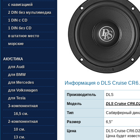
с навигацией
2 DIN без мультимедиа
1 DIN с CD
1 DIN без CD
в штатное место
морские
АКУСТИКА
для Audi
для BMW
для Mercedes
Информация о DLS Cruise CR6
для Volkswagen
Производитель
DLS
для Tesla
Модель
DLS Cruise CR6.D
3-компонентная
Тип
Сабвуферный дин
16,5 см.
2-компонентная
Размер
6,5″
10 см.
Цена
DLS Cruise CR6.D2
Цена будет извест
13 см.