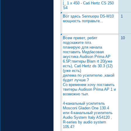
|_ 1 x 450 - Саб Hertz CS 250
S4
Вот здесь Sennuopu DS-M10
1
мощность поправьте...
Всем привет, ребят
10
подскажите плз.
планирую для начала
поставить Мидбасовая
акустика Audison Prima AP
6.5P,твитеры Blam rt 20(уже
есть), Саб Hertz ds 30.3 (12)
(уже есть)
дилема по усилителю ,какой
будет лучше ?
Со временем хочу поставить
твитеры Audison Prima AP 1 и
возможно тыл.
4-канальный усилитель
Mosconi Gladen One 130.4
или 4-канальный усилитель
Audio System Italy AS4120 ,
R-series by audio system
105.4?