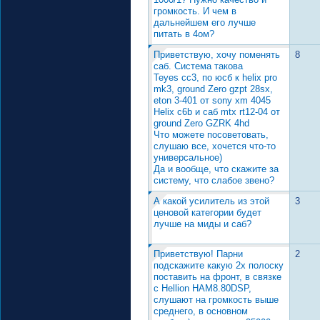
громкость. И чем в
дальнейшем его лучше
питать в 4ом?
Приветствую, хочу поменять
8
саб. Система такова
Teyes cc3, по юсб к helix pro
mk3, ground Zero gzpt 28sx,
eton 3-401 от sony xm 4045
Helix c6b и саб mtx rt12-04 от
ground Zero GZRK 4hd
Что можете посоветовать,
слушаю все, хочется что-то
универсальное)
Да и вообще, что скажите за
систему, что слабое звено?
А какой усилитель из этой
3
ценовой категории будет
лучше на миды и саб?
Приветствую! Парни
2
подскажите какую 2х полоску
поставить на фронт, в связке
с Hellion HAM8.80DSP,
слушают на громкость выше
среднего, в основном