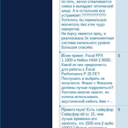
по пять, вечно отваливается
симка и выпадает оптический
шнур. А в остальном все
устраивает.????????????
Хотелось бы нормальную
магнитолу без этих чудо
наворотов.
На борту имеется проц. и
реализована 3х компонентная
система начального уровня.
Большое спасибо.
Всем привет. Focal FPX
6
1.1000 и Hellion HAM 2.800D.
Какой из них предпочесть
для работы с Focal
Performance P 25 FE?
Послушать и выбрать не
получится. Фокал с Фокалом
должны лучше подружиться?
Хеллион многие хвалят, но
хотела использовать
акустический кабель 4мм +…
Приветствую! Есть сабвуфер
6
Сабвуфер dd sc 15, чем
лучше временно его
запитать, vrx 1500 или jl audio
1000/1? Нужно качество и