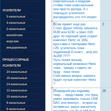
коаксиальные а взадние
стойки тоже коаксиальные
или просто рупора. А с
УСИЛИТЕЛИ
помощью усилителя
5-канальные
распределить кто что играет.
4-канальные
Всем привет еще раз.
2
Стоит фронт Infinity reference
2-канальные
6530 или 6230, и blam rt20,
моноблоки
друг по хорошей цене отдает
комплект Hertz ck 165L ,
морские
кроссами и твитерами Hertz
внедорожные
c26, усилитель пока
подменный D класс , amp pro
4x200 ????
Чуть позже возьму
ПРОЦЕССОРНЫЕ
нормальный возможно Hertz
УСИЛИТЕЛИ
тоже , трешку ставить не
буду , пока точно
24-канальные
Собственно вопрос намного
16-канальные
будет лучше комплект Hertz
?
14-канальные
12-канальные
Очередной раз подниму
26
тему.... представим, что проц
10-канальные
умеет принимать только USB
DAC или блюпуп... второе не
9-канальные
интересно, какую магнитолу
8-канальные
поставить что бы в ней был