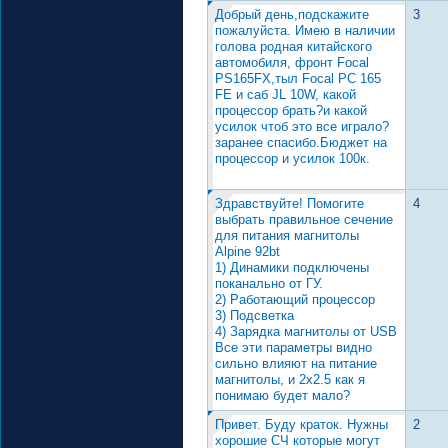
Добрый день,подскажите
3
пожалуйста. Имею в наличии
голова родная китайского
автомобиля, фронт Focal
PS165FX,тыл Focal PC 165
FE и саб JL 10W, какой
процессор брать?и какой
усилок чтоб это все играло?
заранее спасибо.Бюджет на
процессор и усилок 100к.
Здравствуйте! Помогите
4
выбрать правильное сечение
для питания магнитолы
Alpine 92bt
1) Динамики подключены
поканально от ГУ.
2) Работающий процессор
3) Подсветка
4) Зарядка магнитолы от USB
Все эти параметры видно
сильно влияют на питание
магнитолы, и 2х2.5 как я
понимаю будет мало?
Привет. Буду краток. Нужны
2
хорошие СЧ которые могут