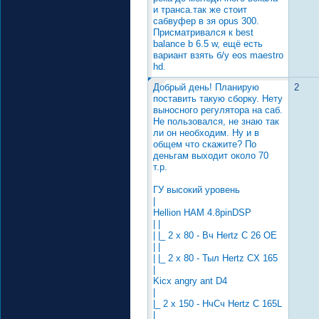
и транса.так же стоит
сабвуфер в зя opus 300.
Присматривался к best
balance b 6.5 w, ещё есть
вариант взять б/у eos maestro
hd.
Добрый день! Планирую
2
поставить такую сборку. Нету
выносного регулятора на саб.
Не пользовался, не знаю так
ли он необходим. Ну и в
общем что скажите? По
деньгам выходит около 70
т.р.
ГУ высокий уровень
|
Hellion HAM 4.8pinDSP
| |
| |_ 2 x 80 - Вч Hertz C 26 OE
| |
| |_ 2 x 80 - Тыл Hertz CX 165
|
Kicx angry ant D4
|
|_ 2 x 150 - НчСч Hertz C 165L
|