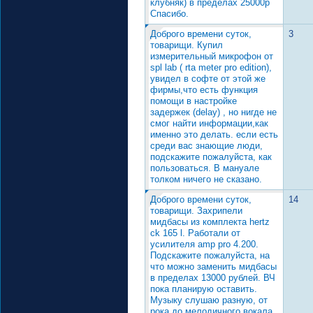
клубняк) в пределах 25000р
Спасибо.
Доброго времени суток,
3
товарищи. Купил
измерительный микрофон от
spl lab ( rta meter pro edition),
увидел в софте от этой же
фирмы,что есть функция
помощи в настройке
задержек (delay) , но нигде не
смог найти информации,как
именно это делать. если есть
среди вас знающие люди,
подскажите пожалуйста, как
пользоваться. В мануале
толком ничего не сказано.
Доброго времени суток,
14
товарищи. Захрипели
мидбасы из комплекта hertz
ck 165 l. Работали от
усилителя amp pro 4.200.
Подскажите пожалуйста, на
что можно заменить мидбасы
в пределах 13000 рублей. ВЧ
пока планирую оставить.
Музыку слушаю разную, от
рока до мелодичного вокала