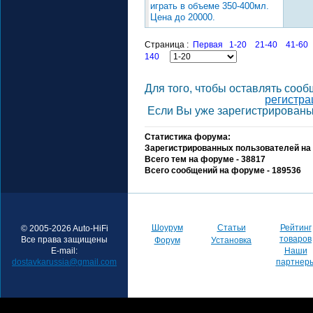
играть в объеме 350-400мл.
Цена до 20000.
Страница :
Первая
1-20
21-40
41-60
140
Для того, чтобы оставлять соо
регистр
Если Вы уже зарегистрированы,
Статистика форума:
Зарегистрированных пользователей на 
Всего тем на форуме - 38817
Всего сообщений на форуме - 189536
Шоурум
Статьи
Рейтинг
© 2005-2026 Auto-HiFi
товаров
Все права защищены
Форум
Установка
E-mail:
Наши
dostavkarussia@gmail.com
партнер