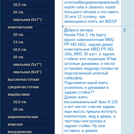
штатный(модернизированный)
16,5 см.
короб саба и заказать короб
большего объема и поставить
20 см.
10 или 12 головку, при
овальная (5х7'')
имеющимся опять же 86DSP
коаксиальная
Доброго вечера.
2
Honda Pilot 2. На борту:
10 см.
фронт компонетнтная MВQ
13 см.
РP-HD-1651, задние двери
коаксиальные МВQ РP-НD-
16,5 см.
165x,RMS 30 ватт, в задних
20 см.
стойках еле играющие 87мм
штатные динамики, и после
овальная (5х7'')
установки андроид головы не
овальная (6х9'')
подключенный штатный
сабвуфер.
высокочастотная
Подскажите какой взять
среднечастотная
усилитель и динамики в
задние стойки??
мидбасовая
Думаю взять
восьмиканальный Урал 8.120,
16,5 см.
а вот насчет совсем задних
20 см.
еще мысль пришла воткнуть
компонтную, мид в двери, а
широкополосная
твиттеры или рупора в
морская
задние стойки. Ну или
оставить в дверях
внедорожная