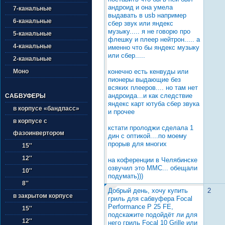
андроид и она умела
7-канальные
выдавать в usb например
6-канальные
сбер звук или яндекс
музыку..... я не говорю про
5-канальные
флешку и плеер нейтрон..... а
4-канальные
именно что бы яндекс музыку
или сбер.....
2-канальные
конечно есть кенвуды или
Моно
пионеры выдающие без
всяких плееров.... но там нет
андроида...и как следствие
САБВУФЕРЫ
яндекс карт ютуба сбер звука
в корпусе «бандпасс»
и прочее
в корпусе с
кстати пролоджи сделала 1
фазоинвертором
дин с оптикой....по моему
прорыв для многих
15''
12''
на коференции в Челябинске
озвучил это ММС... обещали
10''
подумать)))
8''
Добрый день, хочу купить
2
в закрытом корпусе
гриль для сабвуфера Focal
Performance P 25 FE,
15''
подскажите подойдёт ли для
12''
него гриль Focal 10 Grille или