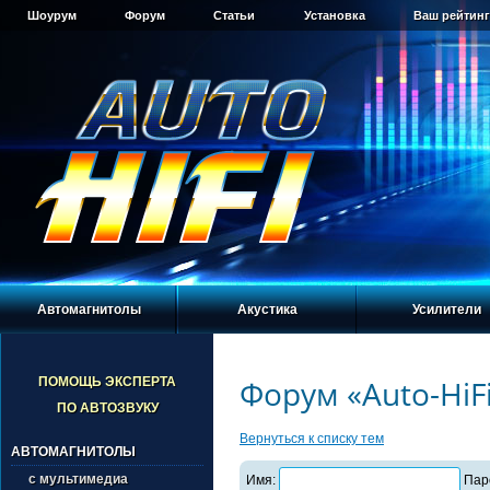
Шоурум
Форум
Статьи
Установка
Ваш рейтинг
Автомагнитолы
Акустика
Усилители
Форум «Auto-HiF
ПОМОЩЬ ЭКСПЕРТА
ПО АВТОЗВУКУ
Вернуться к списку тем
АВТОМАГНИТОЛЫ
с мультимедиа
Имя:
Пар