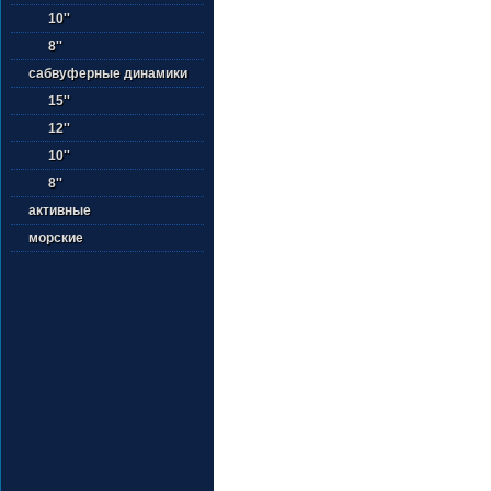
10''
8''
сабвуферные динамики
15''
12''
10''
8''
активные
морские