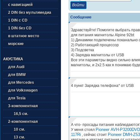
с навигацией
2 DIN без мультимедиа
Сообщение
1 DIN с CD
1 DIN без CD
Здравствуйте! Помогите выбрать пра
для питания магнитолы Alpine 92bt
в штатное место
1) Динамики подключены поканально о
морские
2) Работающий процессор
3) Подсветка
4) Зарядка магнитолы от USB
АКУСТИКА
Все эти параметры видно сильно вли
магнитолы, и 2х2.5 как я понимаю буд
для Audi
для BMW
для Mercedes
4 пункт Зарядка телефона* от USB
для Volkswagen
для Tesla
3-компонентная
16,5 см.
2-компонентная
А что- просады питания наблюдаются
Pioneer AVH-P3200DVD
10 см.
У меня стоял
117Ri
Pioneer DMH-Z5
, сейчас стоит
13 см.
хватало и хватает питания от штатно