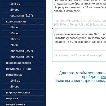
откуда раньше брала питание штатна
16,5 см.
Ни разу не замечал за 14 лет- что бы 
20 см.
питания магнитоле.
овальная (5х7'')
Pioneer DMH-Z5350BT/ DLS MA23/ Aud
коаксиальная
100.2/Morel Tempo Ultra 602/ JL Audio
10 см.
13 см.
у меня была именно альпаин 92бт... п
шататному разьёму исо , никакого до
16,5 см.
питания не было, всё работало без п
20 см.
овальная (5х7'')
https://www.drive2.ru/users/ramastop/
овальная (6х9'')
высокочастотная
среднечастотная
Для того, чтобы оставлят
мидбасовая
пройдите
рег
Если вы зарегистрированы, 
16,5 см.
20 см.
широкополосная
морская
внедорожная