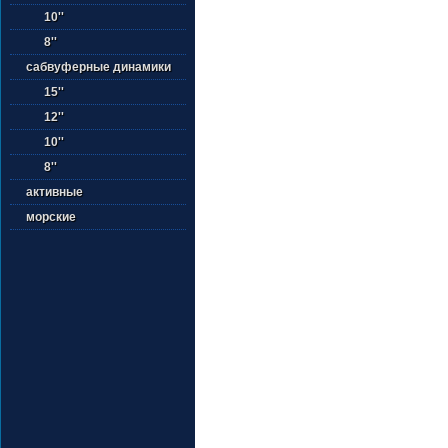
10''
8''
сабвуферные динамики
15''
12''
10''
8''
активные
морские