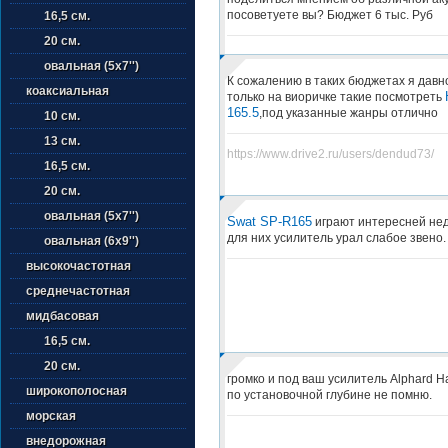
посоветуете вы? Бюджет 6 тыс. Руб
16,5 см.
20 см.
овальная (5х7'')
К сожалению в таких бюджетах я давн
коаксиальная
только на виоричке такие посмотреть
165.5
,под указанные жанры отлично
10 см.
13 см.
https://www.drive2.ru/users/dendud73/
16,5 см.
20 см.
овальная (5х7'')
Swat SP-R165
играют интересней нед
для них усилитель урал слабое звено.
овальная (6х9'')
высокочастотная
среднечастотная
мидбасовая
16,5 см.
20 см.
громко и под ваш усилитель Alphard H
широкополосная
по установочной глубине не помню.
морская
внедорожная