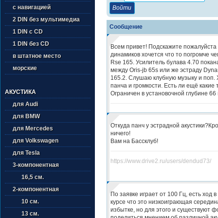
с навигацией
2 DIN без мультимедиа
Сообщение
1 DIN с CD
1 DIN без CD
Всем привет! Подскажите пожалуйста
динамиков хочется что то погромче чем
в штатное место
Rse 165. Усилитель булава 4.70 пока
морские
между Oris-jb 65s или же эстраду Dyna
165.2. Слушаю клубную музыку и поп.
панча и громкости. Есть ли ещё какие
АКУСТИКА
Ограничен в установочной глубине 66 
для Audi
для BMW
Откуда панч у эстрадной акустики?Кр
для Mercedes
ничего!
для Volkswagen
Вам на Бассклуб!
для Tesla
https://www.drive2.ru/users/dendud73/
3-компонентная
16,5 см.
2-компонентная
По заявке играет от 100 Гц, есть ход в 
10 см.
курсе что это низкоиграющая середина,
избытке, но для этого и существуют 
13 см.
поделиться мнением об различной аку