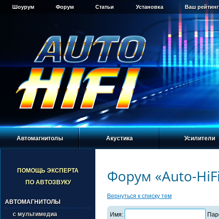
Шоурум
Форум
Статьи
Установка
Ваш рейтинг
Автомагнитолы
Акустика
Усилители
Форум «Auto-HiF
ПОМОЩЬ ЭКСПЕРТА
ПО АВТОЗВУКУ
Вернуться к списку тем
АВТОМАГНИТОЛЫ
с мультимедиа
Имя:
Пар