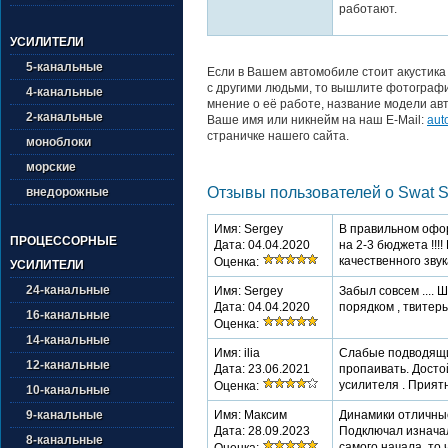
работают.
УСИЛИТЕЛИ
5-канальные
Если в Вашем автомобиле стоит акустика
с другими людьми, то вышлите фотографи
4-канальные
мнение о её работе, название модели авт
2-канальные
Ваше имя или никнейм на наш E-Mail:
aut
страничке нашего сайта.
моноблоки
морские
Отзывы пользователей о Swat S
внедорожные
Имя: Sergey
В правильном оформ
ПРОЦЕССОРНЫЕ
Дата: 04.04.2020
на 2-3 бюджета !!!!
качественного звука
Оценка:
УСИЛИТЕЛИ
24-канальные
Имя: Sergey
Забыл совсем .... 
Дата: 04.04.2020
порядком , твитеры 
16-канальные
Оценка:
14-канальные
Имя: ilia
Слабые подводящи
12-канальные
Дата: 23.06.2021
пропаивать. Досто
усилителя . Прия
Оценка:
10-канальные
9-канальные
Имя: Максим
Динамики отличные
Дата: 28.09.2023
Подключал изначал
8-канальные
самого начала, то