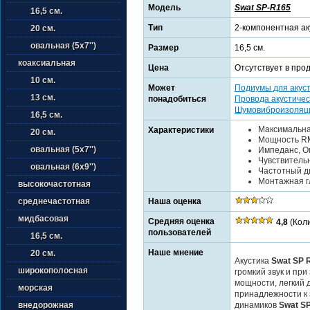
Модель
Swat SP-R165
16,5 см.
Тип
2-компонентная ак
20 см.
овальная (5х7'')
Размер
16,5 см.
коаксиальная
Цена
Отсутствует в про
10 см.
Может
Подиумы для акус
13 см.
понадобиться
Провода акустичес
Шумовиброизоляц
16,5 см.
Максимальна
Характеристики
20 см.
Мощность RM
овальная (5х7'')
Импеданс, Ом
Чувствительн
овальная (6х9'')
Частотный ди
Монтажная гл
высокочастотная
Наша оценка
среднечастотная
мидбасовая
Средняя оценка
4,8
(Коли
пользователей
16,5 см.
Наше мнение
20 см.
Акустика
Swat SP 
широкополосная
громкий звук и при
мощности, легкий 
морская
принадлежности к 
динамиков
Swat S
внедорожная