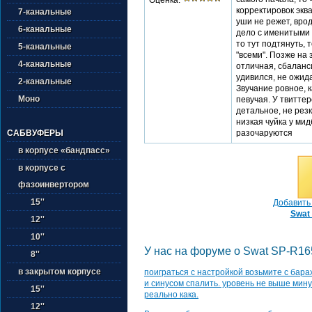
Оценка:
корректировок эква
7-канальные
уши не режет, врод
6-канальные
дело с именитыми 
то тут подтянуть, 
5-канальные
"всеми". Позже на
4-канальные
отличная, сбаланс
удивился, не ожида
2-канальные
Звучание ровное, 
Моно
певучая. У твиттер
детальное, не резк
низкая чуйка у мид
САБВУФЕРЫ
разочаруются
в корпусе «бандпасс»
в корпусе с
фазоинвертором
15''
Добавить 
Swat
12''
10''
У нас на форуме о Swat SP-R165
8''
в закрытом корпусе
поиграться с настройкой возьмите с бар
и синусом спалить. уровень не выше мину
15''
реально кака.
12''