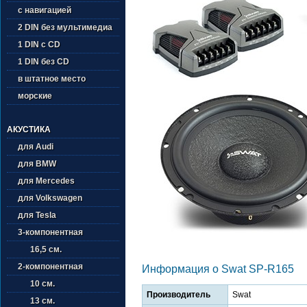
с навигацией
2 DIN без мультимедиа
1 DIN с CD
1 DIN без CD
в штатное место
морские
АКУСТИКА
для Audi
для BMW
для Mercedes
для Volkswagen
для Tesla
3-компонентная
16,5 см.
2-компонентная
Информация о Swat SP-R165
10 см.
Производитель
Swat
13 см.