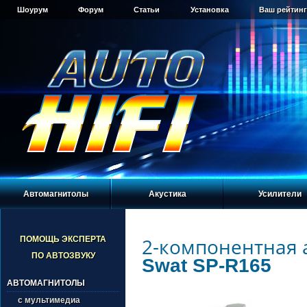
Шоурум
Форум
Статьи
Установка
Ваш рейтинг
Автомагнитолы
Акустика
Усилители
2-компонентная 
ПОМОЩЬ ЭКСПЕРТА
ПО АВТОЗВУКУ
Swat SP-R165
АВТОМАГНИТОЛЫ
с мультимедиа