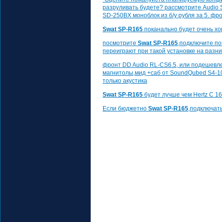
разруливать будете? рассмотрите Audio S
SD-250BX моноблок из б/у рубля за 5. фр
Swat SP-R165
поканально будет очень хо
посмотрите
Swat SP-R165
,подключите по
переиграют при такой установке на разни
фронт DD Audio RL-CS6.5, или подешевле
магнитолы,мид +саб от SoundQubed S4-10
только акустика
Swat SP-R165
будет лучше чем Hertz C 16
Если бюджетно
Swat SP-R165
,подключать