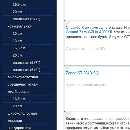
16,5 см.
20 см.
овальная (5х7'')
коаксиальная
Спасибо. Сам тоже за него думаю. И во
Ground Zero GZHA 4200XII
. Что из ни
10 см.
предпочтительнее будет. Steg или GZ
13 см.
16,5 см.
Стремлюсь познать SQ
20 см.
овальная (5х7'')
овальная (6х9'')
Zapco ST-204D SQ
высокочастотная
среднечастотная
Адепт конусной пищалки.
мидбасовая
16,5 см.
20 см.
широкополосная
Клары эти очень даже ничего,вопрос т
морская
техническом состоянии,может и стоит
профилактику отдать,Твик уже в готов
внедорожная