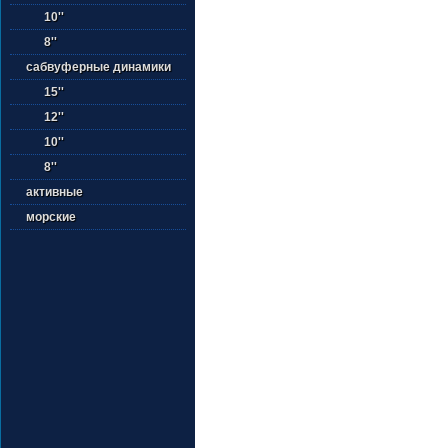
10''
8''
сабвуферные динамики
15''
12''
10''
8''
активные
морские