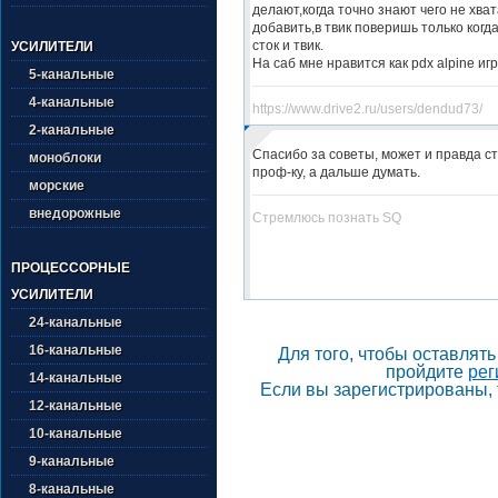
делают,когда точно знают чего не хват
добавить,в твик поверишь только когд
сток и твик.
УСИЛИТЕЛИ
На саб мне нравится как pdx alpine иг
5-канальные
4-канальные
https://www.drive2.ru/users/dendud73/
2-канальные
Спасибо за советы, может и правда с
моноблоки
проф-ку, а дальше думать.
морские
внедорожные
Стремлюсь познать SQ
ПРОЦЕССОРНЫЕ
УСИЛИТЕЛИ
24-канальные
16-канальные
Для того, чтобы оставлят
пройдите
рег
14-канальные
Если вы зарегистрированы, 
12-канальные
10-канальные
9-канальные
8-канальные