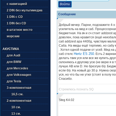
с навигацией
2 DIN без мультимедиа
Сообщение
1 DIN с CD
1 DIN без CD
Добрый вечер. Парни, подскажите 4-х
усилитель на мид и саб. Процессорна
в штатное место
бюджетная. На вч и сч стоит addzest a
морские
доволен, пока нравится (ещё неизбало
саб addzest apa 4400g, чувствую мало
Саба. На миды ещё терпимо, но сабу 
АКУСТИКА
. Хотел одной подачи от усей. Мид на 
Hertz ES 250
саб стелс
. Есть 2 вариан
для Audi
делать твик уся или все же купить дру
для BMW
склоняюсь к другому усю (не верю я в т
лучше AB или D. Не брезгую б/у. Бюджет
для Mercedes
если б/у. На новый до 30 р. Нужна скор
уся, но что бы не утюг (стоят в полу п
для Volkswagen
Спасибо.
для Tesla
3-компонентная
Стремлюсь познать SQ
16,5 см.
Steg K4.02
2-компонентная
10 см.
13 см.