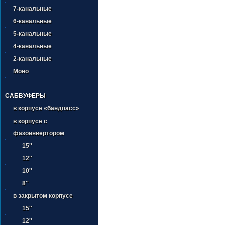
7-канальные
6-канальные
5-канальные
4-канальные
2-канальные
Моно
САБВУФЕРЫ
в корпусе «бандпасс»
в корпусе с
фазоинвертором
15''
12''
10''
8''
в закрытом корпусе
15''
12''