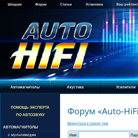
Шоурум
Форум
Статьи
Установка
Ваш рейтинг
Автомагнитолы
Акустика
Усилители
Форум «Auto-HiF
ПОМОЩЬ ЭКСПЕРТА
ПО АВТОЗВУКУ
Вернуться к списку тем
АВТОМАГНИТОЛЫ
с мультимедиа
Имя:
Пар