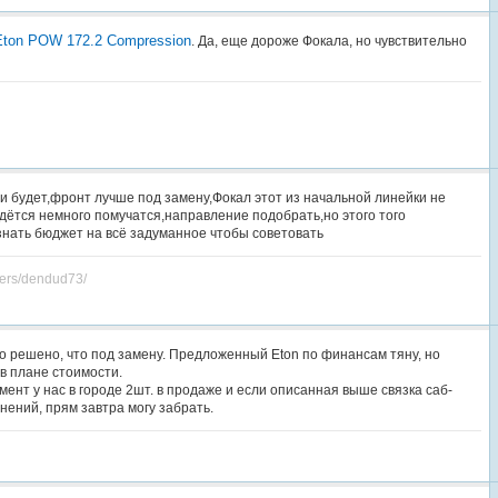
Eton POW 172.2 Compression
. Да, еще дороже Фокала, но чувствительно
ти будет,фронт лучше под замену,Фокал этот из начальной линейки не
идётся немного помучатся,направление подобрать,но этого того
знать бюджет на всё задуманное чтобы советовать
sers/dendud73/
 решено, что под замену. Предложенный Eton по финансам тяну, но
в плане стоимости.
мент у нас в городе 2шт. в продаже и если описанная выше связка саб-
нений, прям завтра могу забрать.