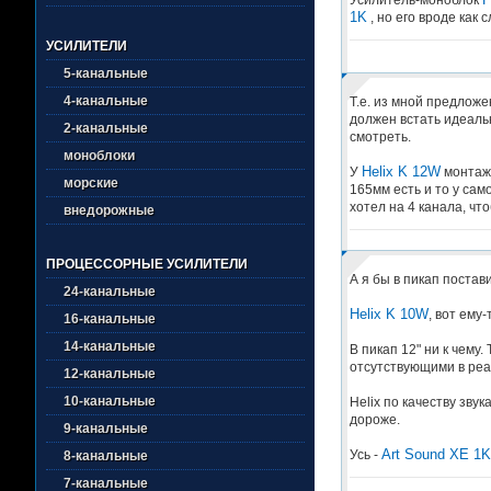
1K
, но его вроде как 
УСИЛИТЕЛИ
5-канальные
4-канальные
Т.е. из мной предлож
должен встать идеально
2-канальные
смотреть.
моноблоки
Helix K 12W
У
монтажн
морские
165мм есть и то у сам
хотел на 4 канала, чт
внедорожные
ПРОЦЕССОРНЫЕ УСИЛИТЕЛИ
А я бы в пикап постави
24-канальные
Helix K 10W
, вот ему
16-канальные
14-канальные
В пикап 12" ни к чему
отсутствующими в реа
12-канальные
10-канальные
Helix по качеству зву
дороже.
9-канальные
Art Sound XE 1K
Усь -
8-канальные
7-канальные