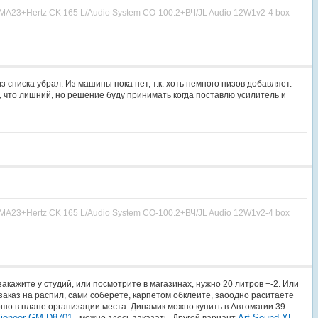
MA23+Hertz CK 165 L/Audio System CO-100.2+ВЧ/JL Audio 12W1v2-4 box
з списка убрал. Из машины пока нет, т.к. хоть немного низов добавляет.
 что лишний, но решение буду принимать когда поставлю усилитель и
MA23+Hertz CK 165 L/Audio System CO-100.2+ВЧ/JL Audio 12W1v2-4 box
акажите у студий, или посмотрите в магазинах, нужно 20 литров +-2. Или
заказ на распил, сами соберете, карпетом обклеите, заоодно раситаете
шо в плане организации места. Динамик можно купить в Автомагии 39.
ioneer GM-D8701
Art Sound XE
- можно здесь заказать. Другой вариант