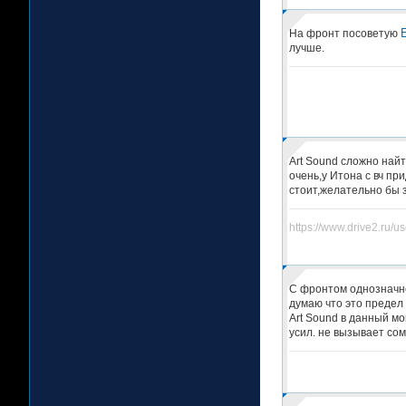
На фронт посоветую
лучше.
Art Sound сложно най
очень,у Итона с вч пр
стоит,желательно бы 
https://www.drive2.ru/u
С фронтом однозначно
думаю что это предел 
Art Sound в данный мо
усил. не вызывает сом