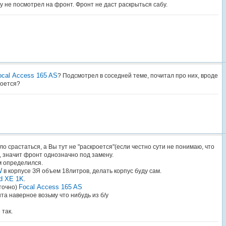
у не посмотрел на фронт. Фронт не даст раскрыться сабу.
ocal Access 165 AS
? Подсмотрел в соседней теме, почитал про них, вроде
роется?
ало срастаться, а Вы тут не "раскроется"(если честно сути не понимаю, что
, значит фронт однозначно под замену.
ем определился.
W
в корпусе ЗЯ объем 18литров, делать корпус буду сам.
d XE 1K
.
Focal Access 165 AS
 точно)
та наверное возьму что нибудь из б/у
 так.