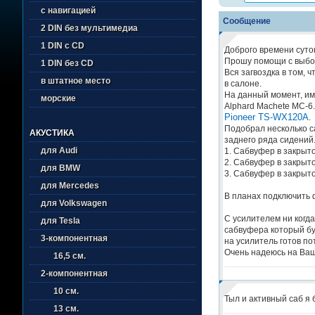
с навигацией
Сообщение
2 DIN без мультимедиа
1 DIN с CD
Доброго времени суток
Прошу помощи с выбор
1 DIN без CD
Вся загвоздка в том, 
в штатное место
в салоне.
На данный момент, им
морские
Alphard Machete MC-6
Pioneer TS-WX120A
.
Подобрал несколько с
АКУСТИКА
заднего ряда сидений
для Audi
1. Сабвуфер в закрыт
2. Сабвуфер в закрыт
для BMW
3. Сабвуфер в закрыт
для Mercedes
В планах подключить ф
для Volkswagen
С усилителем ни когда
для Tesla
сабвуфера который бу
3-компонентная
на усилитель готов пот
Очень надеюсь на Ваш
16,5 см.
2-компонентная
10 см.
Тыл и активный саб я б
13 см.