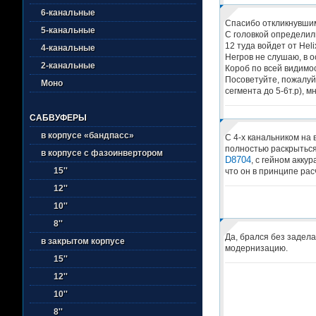
6-канальные
Спасибо откликнувши
5-канальные
С головкой определил
12 туда войдет от Hel
4-канальные
Негров не слушаю, в о
2-канальные
Короб по всей видимос
Посоветуйте, пожалуй
Моно
сегмента до 5-6т.р), 
САБВУФЕРЫ
в корпусе «бандпасс»
С 4-х канальником на 
полностью раскрыться 
в корпусе с фазоинвертором
D8704
, с гейном акку
15''
что он в принципе рас
12''
10''
8''
Да, брался без задела
в закрытом корпусе
модернизацию.
15''
12''
10''
8''