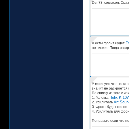
Den73, согласен. Сраз
F
А если фронт будет
не плохие. Тогда раск
У меня уже что- то ст
значит не раскроется)
По списку из того с ч
Helix K 10
1. Головка
Art Soun
2. Усилитель
З. Фронт будет (но не
4. Усилитель для фрон
Поправьте если что не