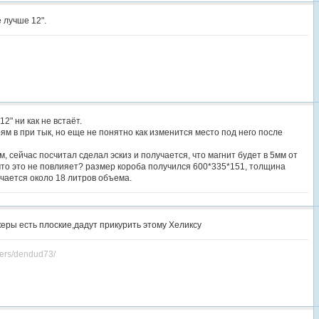
 лучше 12".
2" ни как не встаёт.
ям в при тык, но еще не понятно как изменится место под него после
, сейчас посчитал сделал эскиз и получается, что магнит будет в 5мм от
 что это не повлияет? размер короба получился 600*335*151, толщина
чается около 18 литров объема.
еры есть плоские,дадут прикурить этому Хеликсу
sers/dendud73/