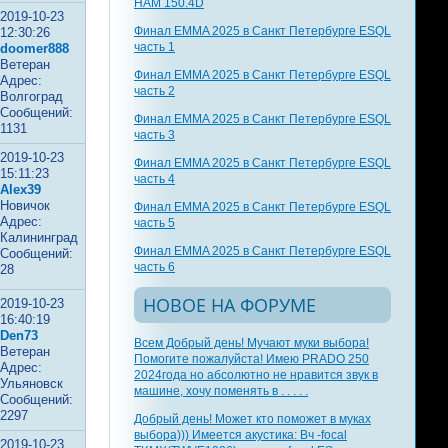
HAM 150.4D
2019-10-23
Финал EMMA 2025 в Санкт Петербурге ESQL
12:30:26
часть 1
doomer888
Ветеран
Финал EMMA 2025 в Санкт Петербурге ESQL
Адрес:
часть 2
Волгоград
Сообщений:
Финал EMMA 2025 в Санкт Петербурге ESQL
1131
часть 3
2019-10-23
Финал EMMA 2025 в Санкт Петербурге ESQL
15:11:23
часть 4
Alex39
Новичок
Финал EMMA 2025 в Санкт Петербурге ESQL
Адрес:
часть 5
Калининград
Финал EMMA 2025 в Санкт Петербурге ESQL
Сообщений:
часть 6
28
НОВОЕ НА ФОРУМЕ
2019-10-23
16:40:19
Den73
Всем Добрый день! Мучают муки выбора!
Ветеран
Помогите пожалуйста! Имею PRADO 250
Адрес:
2024года но абсолютно не нравится звук в
Ульяновск
машине, хочу поменять в . . . . .
Сообщений:
2297
Добрый день! Может кто поможет в муках
выбора))) Имеется акустика: Вч -focal
2019-10-23