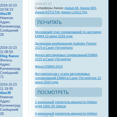
2026-07-23
2019-10-23
Сабвуферы Awave:
Awave A8
,
Awave A8S
,
10:59:23
Awave AST11Tv6
,
Awave LUG11 Pro
.
Alex39
Новичок
ПОЧИТАТЬ
Адрес:
Калининград
Сообщений:
Московский этап соревнований по автозвуку
28
EMMA 13 июня 2026 года
Дилерская конференция Audiotec Fischer
2019-10-23
2025 в Санкт-Петербурге
11:08:50
Финал автозвуковых соревнований EMMA
Oleg Kanov
2025 в Санкт-Петербург
Житель
Адрес:
Финал EMMA 2024
Калининград
Сообщений:
Фоторепортаж с этапа автозвуковых
71
соревнований EMMA в Санкт-Петербурге 22
июня 2024 года
2019-10-23
11:19:00
ПОСМОТРЕТЬ
Alex39
Новичок
Адрес:
2-канальный усилитель мощности Hellion
Калининград
HAM 1000.2D Optical
Сообщений:
28
4-канальный усилитель мощности Hellion