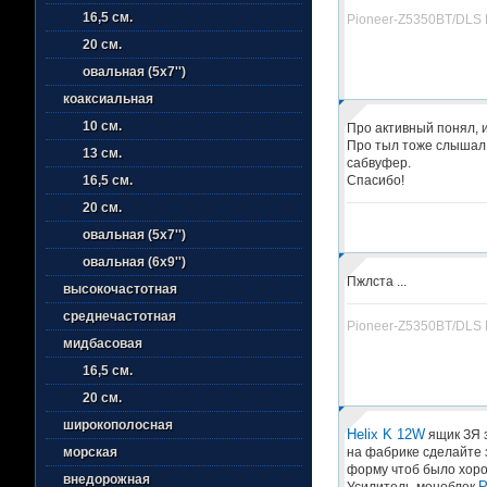
16,5 см.
Pioneer-Z5350BT/DLS 
20 см.
овальная (5х7'')
коаксиальная
10 см.
Про активный понял, и
Про тыл тоже слышал,
13 см.
сабвуфер.
Спасибо!
16,5 см.
20 см.
овальная (5х7'')
овальная (6х9'')
Пжлста ...
высокочастотная
среднечастотная
Pioneer-Z5350BT/DLS 
мидбасовая
16,5 см.
20 см.
широкополосная
Helix K 12W
ящик ЗЯ з
на фабрике сделайте 
морская
форму чтоб было хоро
внедорожная
P
Усилитель-моноблок