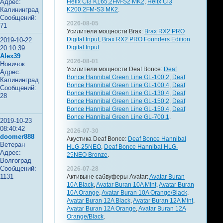
Адрес:
Helix Ci3 K165.2FM-S2 MK2
,
Helix Ci3
Калининград
K200.2FM-S3 MK2
.
Сообщений:
2026-08-05
71
Усилители мощности Brax:
Brax RX2 PRO
Digital Input
,
Brax RX2 PRO Founders Edition
2019-10-22
Digital Input
.
20:10:39
Alex39
2026-08-01
Новичок
Усилители мощности Deaf Bonce:
Deaf
Адрес:
Bonce Hannibal Green Line GL-100.2
,
Deaf
Калининград
Bonce Hannibal Green Line GL-100.4
,
Deaf
Сообщений:
Bonce Hannibal Green Line GL-130.4
,
Deaf
28
Bonce Hannibal Green Line GL-150.2
,
Deaf
Bonce Hannibal Green Line GL-150.4
,
Deaf
Bonce Hannibal Green Line GL-700.1
.
2019-10-23
08:40:42
2026-07-30
doomer888
Акустика Deaf Bonce:
Deaf Bonce Hannibal
Ветеран
HLG-25NEO
,
Deaf Bonce Hannibal HLG-
Адрес:
25NEO Bronze
.
Волгоград
Сообщений:
2026-07-28
1131
Активыне сабвуферы Avatar:
Avatar Buran
10A Black
,
Avatar Buran 10A Mint
,
Avatar Buran
10A Orange
,
Avatar Buran 10A Orange/Black
,
Avatar Buran 12A Black
,
Avatar Buran 12A Mint
,
Avatar Buran 12A Orange
,
Avatar Buran 12A
Orange/Black
.