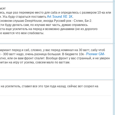
мся!
ись, еще раз перемерю место для саба и определюсь с размером 10-ка или
Art Sound XE 1K
ix. Усь буду стараться поставить
.
сновном слушаю DeepHouse, иногда Русский рок - Сплин, Би-2.
ти буду делать сам, по изучаю мат часть, думаю справлюсь.
ста еще усилитель на перед и возможно динамики (не из дорогого
мне кажется что мои слабоваты.
вариант перед и саб, сложно, у вас перед номинал на 30 ватт, сабу чтоб
Pioneer GM-
- 300 ватт надо, очень разница большая. В бюджете 10к -
ратно, или он вам фронт спалит. Вообще фронт у вас странный, и не уверен
читан на игру от усилка, совсем мало по ваттам.
 на усилитель, ставил все это три года назад. сейчас вот созрел на