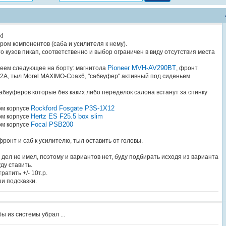
!
ом компонентов (саба и усилителя к нему).
что кузов пикап, соответственно и выбор ограничен в виду отсутствия места
Pioneer MVH-AV290BT
еем следующее на борту: магнитола
, фронт
.2A, тыл Morel MAXIMO-Coax6, "сабвуфер" активный под сиденьем
абвуферов которые без каких либо переделок салона встанут за спинку
.
Rockford Fosgate P3S-1X12
ом корпусе
Hertz ES F25.5 box slim
ом корпусе
Focal PSB200
ом корпусе
ронт и саб к усилителю, тыл оставить от головы.
 дел не имел, поэтому и вариантов нет, буду подбирать исходя из варианта
ду ставить.
ратить +/- 10т.р.
и подсказки.
ы из системы убрал ...