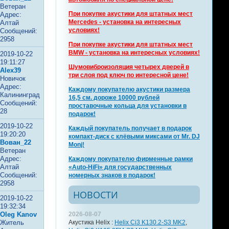
Ветеран
При покупке акустики для штатных мест
Адрес:
Mercedes - установка на интересных
Алтай
условиях!
Сообщений:
2958
При покупке акустики для штатных мест
BMW - установка на интересных условиях!
2019-10-22
19:11:27
Шумовиброизоляция четырех дверей в
Alex39
три слоя под ключ по интересной цене!
Новичок
Адрес:
Каждому покупателю акустики размера
Калининград
16,5 см. дороже 10000 рублей
Сообщений:
проставочные кольца для установки в
28
подарок!
2019-10-22
Каждый покупатель получает в подарок
19:20:20
компакт-диск с клёвыми миксами от Mr. DJ
Вован_22
Monj!
Ветеран
Адрес:
Каждому покупателю фирменные рамки
Алтай
«Auto-HiFi» для государственных
Сообщений:
номерных знаков в подарок!
2958
НОВОСТИ
2019-10-22
19:32:34
Oleg Kanov
2026-08-07
Житель
Акустика Helix :
Helix Ci3 K130.2-S3 MK2
,