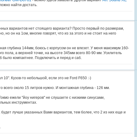
сложно найти-достать.
енных вариантов нет стоящего варианта? Просто первый по размерам,
, но он на 1ом, многие говорят, что из за этого и не стоит на него
ая глубина 144мм, боюсь с корпусом он не влезет. У меня максимум 160-
ого пола, а верхней точке, на высоте 345мм всего 80-90 мм. Усилитель
об было компактнее. Подключить и перед и саб.
л 10". Кузов-то небольшой, если это не Ford F650 :-)
-то всего около 15 литров нужно. И монтажная глубина - 126 мм.
. Токмо ежели "йоу нигеров" не слушаете с низкими синусами,
льных инструментах.
ка будет лучше указанных Вами вариантов, тем более, что 2 из них еще и
.