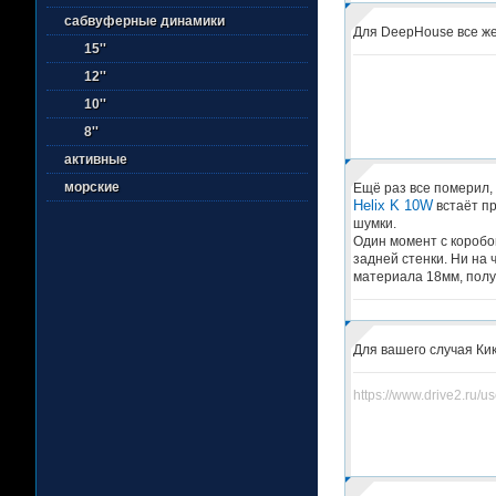
сабвуферные динамики
Для DeepHouse все же
15''
12''
10''
8''
активные
морские
Ещё раз все померил, 1
Helix K 10W
встаёт пр
шумки.
Один момент с коробом
задней стенки. Ни на
материала 18мм, полу
Для вашего случая Кик
https://www.drive2.ru/u