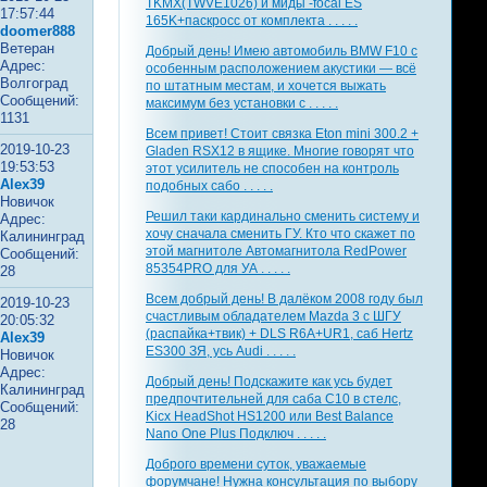
TKMX(TWVE1026) и миды -focal ES
17:57:44
165K+паскросс от комплекта . . . . .
doomer888
Ветеран
Добрый день! Имею автомобиль BMW F10 с
Адрес:
особенным расположением акустики — всё
Волгоград
по штатным местам, и хочется выжать
Сообщений:
максимум без установки с . . . . .
1131
Всем привет! Стоит связка Eton mini 300.2 +
2019-10-23
Gladen RSX12 в ящике. Многие говорят что
19:53:53
этот усилитель не способен на контроль
Alex39
подобных сабо . . . . .
Новичок
Решил таки кардинально сменить систему и
Адрес:
хочу сначала сменить ГУ. Кто что скажет по
Калининград
этой магнитоле Автомагнитола RedPower
Сообщений:
85354PRO для УА . . . . .
28
Всем добрый день! В далёком 2008 году был
2019-10-23
счастливым обладателем Mazda 3 с ШГУ
20:05:32
(распайка+твик) + DLS R6A+UR1, саб Hertz
Alex39
ES300 ЗЯ, усь Audi . . . . .
Новичок
Адрес:
Добрый день! Подскажите как усь будет
Калининград
предпочтительней для саба С10 в стелс,
Сообщений:
Kicx HeadShot HS1200 или Best Balance
28
Nano One Plus Подключ . . . . .
Доброго времени суток, уважаемые
форумчане! Нужна консультация по выбору