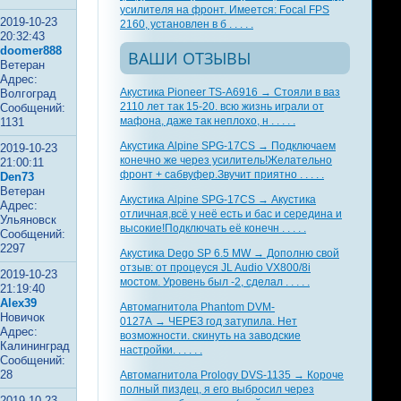
усилителя на фронт. Имеется: Focal FPS
2019-10-23
2160, установлен в б . . . . .
20:32:43
doomer888
ВАШИ ОТЗЫВЫ
Ветеран
Адрес:
Акустика Pioneer TS-A6916 → Стояли в ваз
Волгоград
2110 лет так 15-20. всю жизнь играли от
Сообщений:
мафона, даже так неплохо, н . . . . .
1131
Акустика Alpine SPG-17CS → Подключаем
2019-10-23
конечно же через усилитель!Желательно
21:00:11
фронт + сабвуфер.Звучит приятно . . . . .
Den73
Ветеран
Акустика Alpine SPG-17CS → Акустика
Адрес:
отличная,всё у неё есть и бас и середина и
Ульяновск
высокие!Подключать её конечн . . . . .
Сообщений:
2297
Акустика Dego SP 6.5 MW → Дополню свой
отзыв: от процеуся JL Audio VX800/8i
2019-10-23
мостом. Уровень был -2, сделал . . . . .
21:19:40
Alex39
Автомагнитола Phantom DVM-
Новичок
0127A → ЧЕРЕЗ год затупила. Нет
Адрес:
возможности. скинуть на заводские
Калининград
настройки. . . . . .
Сообщений:
28
Автомагнитола Prology DVS-1135 → Короче
полный пиздец, я его выбросил через
2019-10-23