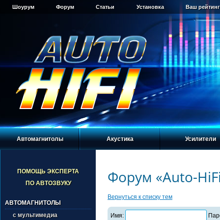
Шоурум
Форум
Статьи
Установка
Ваш рейтинг
Автомагнитолы
Акустика
Усилители
Форум «Auto-HiF
ПОМОЩЬ ЭКСПЕРТА
ПО АВТОЗВУКУ
Вернуться к списку тем
АВТОМАГНИТОЛЫ
с мультимедиа
Имя:
Пар