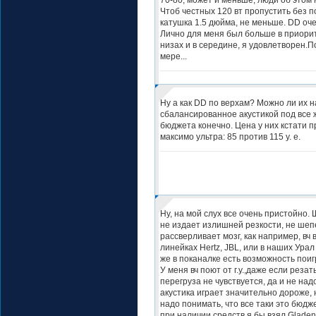
Чтоб честных 120 вт пропустить без 
катушка 1.5 дюйма, не меньше. DD оче
Лично для меня был больше в приори
низах и в середине, я удовлетворен.П
мере...
Ну а как DD по верхам? Можно ли их н
сбалансированное акустикой под все 
бюджета конечно. Цена у них кстати п
максимо ультра: 85 против 115 у. е.
Ну, на мой слух все очень пристойно.
не издает излишней резкости, не шеп
рассверливает мозг, как например, вч 
линейках Hertz, JBL, или в наших Урал
же в поканалке есть возможность поиг
У меня вч поют от г.у.,даже если резат
перегруза не чувствуется, да и не надо
акустика играет значительно дороже, 
надо понимать, что все таки это бюдже
при наличии средств я бы взял Glade