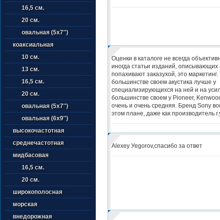
16,5 см.
20 см.
овальная (5х7'')
коаксиальная
10 см.
Оценки в каталоге не всегда объективн
иногда статьи изданий, описывающих 
13 см.
попахивают заказухой, это маркетинг.
16,5 см.
большинстве своем акустика лучше у
специализирующихся на ней и на уси
20 см.
большинстве своем у Pioneer, Kenwood
очень и очень средняя. Бренд Sony во
овальная (5х7'')
этом плане, даже как производитель г.у
овальная (6х9'')
высокочастотная
среднечастотная
Alexey Уеgorov,спасибо за ответ
мидбасовая
16,5 см.
20 см.
широкополосная
морская
внедорожная