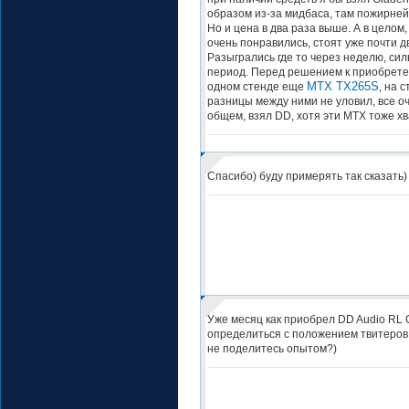
образом из-за мидбаса, там пожирней 
Но и цена в два раза выше. А в целом
очень понравились, стоят уже почти д
Разыгрались где то через неделю, сил
период. Перед решением к приобрет
MTX TX265S
одном стенде еще
, на 
разницы между ними не уловил, все оч
общем, взял DD, хотя эти MTX тоже хв
Спасибо) буду примерять так сказать)
Уже месяц как приобрел DD Audio RL C
определиться с положением твитеров.
не поделитесь опытом?)