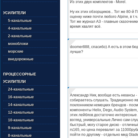
Из этих двух комплектов - Morel.
Ну их этих обзорщиков... Тот же 80-й 
УСИЛИТЕЛИ
оценку ниже почти любого Alpine, в т.ч
5-канальные
Тот же журнал АЗ - главные сказочник
время хвалят всё.
4-канальные
2-канальные
моноблоки
doomer888, спасибо) А есть в этом бю
морские
лучше?
внедорожные
ПРОЦЕССОРНЫЕ
УСИЛИТЕЛИ
24-канальные
Александр Ник, вообще есть нюансы - 
16-канальные
собираетесь слушать. Традиционно я
14-канальные
поклонником немецких брендов - пос
компоненты Helix, Dego, Audio System,
12-канальные
этих лейблов достаточно интересные 
взгляд, универсальные.Лично сам слу
10-канальные
быстрый, могу старое диско - отличны
9-канальные
rs165, но цена перевалит за 11000руб
пойти по другому - отдельно мид Glade
8-канальные