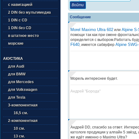
с навигацией
2 DIN без мультимедиа
Сообщение
1 DIN с CD
1 DIN без CD
Morel Maximo Ultra 602
Alpine S
или
помощи так как при смене фронтально
в штатное место
определится с выбором.Работать буд
морские
F640
Alpine SWG-
, имеется сабвуфер
АКУСТИКА
для Audi
для BMW
Морель интереснее будет.
для Mercedes
для Volkswagen
Андрей "Борода"
для Tesla
3-компонентная
16,5 см.
2-компонентная
Андрей DD, спасибо за ответ. Интере
10 см.
катологе продукции у алпайн 5 звёзд, 
13 см.
же идёт именно о Maximo Ultra?