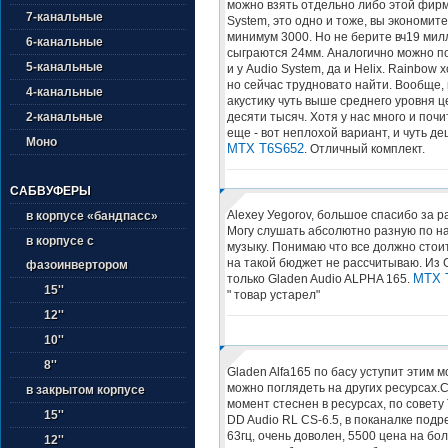
можно взять отдельно либо этой фирм
7-канальные
System, это одно и тоже, вы экономите
минимум 3000. Но не берите вч19 мил
6-канальные
сыграются 24мм. Аналогично можно по
5-канальные
и у Audio System, да и Helix. Rainbow 
но сейчас трудновато найти. Вообще, 
4-канальные
акустику чуть выше среднего уровня ц
десяти тысяч. Хотя у нас много и почи
2-канальные
еще - вот неплохой вариант, и чуть де
Моно
MTX T6S652
. Отличный комплект.
САБВУФЕРЫ
Alexey Уеgorov, большое спасибо за р
в корпусе «бандпасс»
Могу слушать абсолютно разную по 
в корпусе с
музыку. Понимаю что все должно стоит
на такой бюджет не рассчитываю. Из 
фазоинвертором
MTX 
только Gladen Audio ALPHA 165.
15''
" товар устарел"
12''
10''
8''
Gladen Alfa165 по басу уступит этим 
можно поглядеть на других ресурсах.
в закрытом корпусе
момент стеснен в ресурсах, по совету
15''
DD Audio RL CS-6.5, в поканалке подр
63гц, очень доволен, 5500 цена на бо
12''