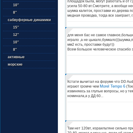
площадок была, могут работать и от г.у
10''
усила 50-80 вт.Смотрите, а вообще н
шумка калиток, проставки из дерева по
8''
медная проводка, тогда все заиграет, 
сабвуферные динамики
15''
12''
для меня бас не самое главное,больш
играло ,а не цыкало,бумкало)))шумка,
10''
мм2 есть, проставки будут))
Всем большое человеческое спасибо з
8''
активные
морские
Кстати вычитал на форуме что DD Aud
Morel Tempo 6
играют громче чем
(Ток
извиняюсь за глупые вопросы, но у те
номинала,а у ДД 60...
Там нет 120вт, израильтяне сильно пр
70-80, может и меньше, люди об этом 