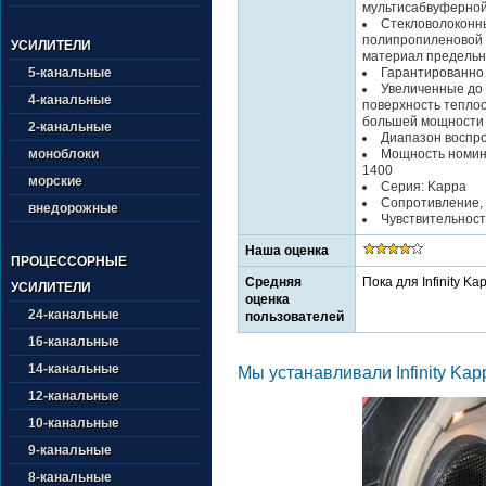
мультисабвуферной
Стекловолоконн
полипропиленовой
УСИЛИТЕЛИ
материал предельн
Гарантированно
5-канальные
Увеличенные до 
4-канальные
поверхность тепло
большей мощности 
2-канальные
Диапазон воспро
Мощность номина
моноблоки
1400
морские
Серия: Kappa
Сопротивление, 
внедорожные
Чувствительность
Наша оценка
ПРОЦЕССОРНЫЕ
Средняя
Пока для Infinity K
УСИЛИТЕЛИ
оценка
24-канальные
пользователей
16-канальные
14-канальные
Мы устанавливали Infinity Kapp
12-канальные
10-канальные
9-канальные
8-канальные