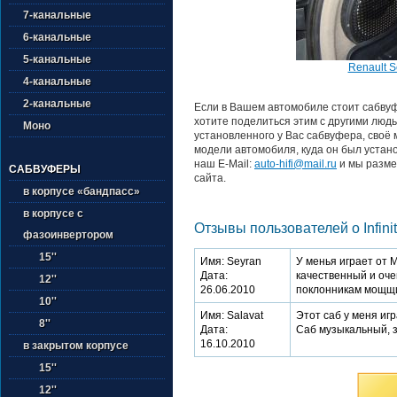
7-канальные
6-канальные
5-канальные
Renault S
4-канальные
2-канальные
Если в Вашем автомобиле стоит сабвуфе
хотите поделиться этим с другими люд
Моно
установленного у Вас сабвуфера, своё 
модели автомобиля, куда он был устан
наш E-Mail:
auto-hifi@mail.ru
и мы разме
САБВУФЕРЫ
сайта.
в корпусе «бандпасс»
в корпусе с
Отзывы пользователей о Infini
фазоинвертором
15''
Имя: Seyran
У менья играет от
Дата:
качественный и оче
12''
26.06.2010
поклонникам мощщи 
10''
Имя: Salavat
Этот саб у меня игр
8''
Дата:
Саб музыкальный, з
16.10.2010
в закрытом корпусе
15''
12''