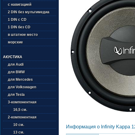
с навигацией
2 DIN без мультимедиа
1 DIN с CD
1 DIN без CD
в штатное место
морские
АКУСТИКА
для Audi
для BMW
для Mercedes
для Volkswagen
для Tesla
3-компонентная
16,5 см.
2-компонентная
10 см.
Информация о Infinity Kappa 
13 см.