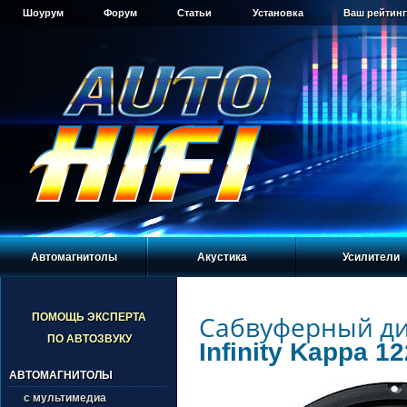
Шоурум
Форум
Статьи
Установка
Ваш рейтинг
Автомагнитолы
Акустика
Усилители
Сабвуферный д
ПОМОЩЬ ЭКСПЕРТА
ПО АВТОЗВУКУ
Infinity Kappa 1
АВТОМАГНИТОЛЫ
с мультимедиа