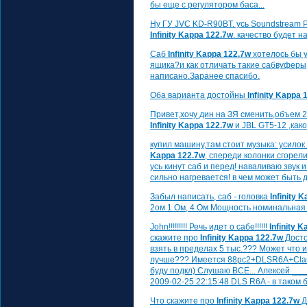
бы еще с регулятором баса...
Ну ГУ JVC KD-R90BT. усь Soundstream P
Infinity Kappa 122.7w
. качество будет н
Саб
Infinity Kappa 122.7w
хотелось бы у
ящика?и как отличать такие сабвуферы,
написано.Заранее спасибо.
Оба варианта достойны
Infinity Kappa 
Привет,хочу дин на ЗЯ сменить,объем 
Infinity Kappa 122.7w
и JBL GT5-12 ,как
купил машину,там стоит музыка: усилок
Kappa 122.7w
, спереди колонки сгорел
усь кинут саб и перед! наваливаю звук 
сильно нагревается! в чем может быть 
Забыл написать, саб - головка
Infinity 
2ом 1 Ом, 4 Ом Мощность номинальная /
John!!!!!!!!! Речь идет о сабе!!!!!!
Infinity 
скажите про
Infinity Kappa 122.7w
Досто
взять в пределах 5 тыс.??? Может что
лучше??? Имеется 88рс2+DLSR6A+Clario
буду подкл) Слушаю ВСЕ... Алексей _
2009-02-25 22:15:48 DLS R6A - в таком
Что скажите про
Infinity Kappa 122.7w
Д