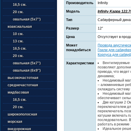
Производитель
Infinity
16,5 см.
Модель
Infinity Kappa 122.
20 см.
овальная (5х7'')
Тип
Сабвуферный дина
коаксиальная
Размер
12″
10 см.
Цена
Отсутствует в прод
13 см.
Может
Провода акустичес
16,5 см.
понадобиться
Грили для сабвуфе
Корпуса для сабву
20 см.
Вентилируемые 
Характеристики
овальная (5х7'')
позволяют дополни
овальная (6х9'')
привода, что ведет
динамика;
высокочастотная
Неодимовый маг
– алюминиевые реб
среднечастотная
охлаждать систему 
мидбасовая
Неодимовый маг
обеспечивает силь
16,5 см.
Две катушки 2 О
переключателем дл
20 см.
переключатель поз
широкополосная
катушки включать 
последовательно. 
морская
работать в режиме 
Идеальное реше
внедорожная