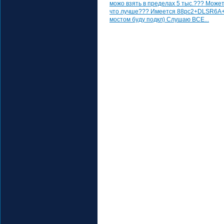
можо взять в пределах 5 тыс.??? Може
что лучше??? Имеется 88рс2+DLSR6A+Cl
мостом буду подкл) Слушаю ВСЕ...