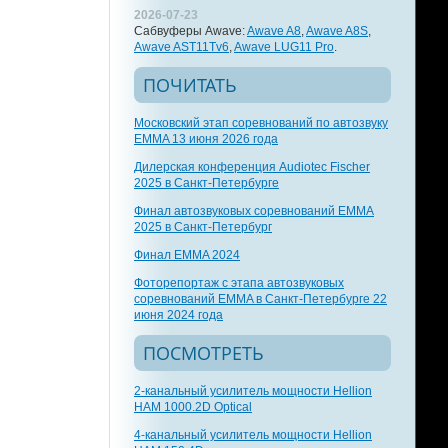
2026-07-23
Сабвуферы Awave:
Awave A8
,
Awave A8S
,
Awave AST11Tv6
,
Awave LUG11 Pro
.
ПОЧИТАТЬ
Московский этап соревнований по автозвуку
EMMA 13 июня 2026 года
Дилерская конференция Audiotec Fischer
2025 в Санкт-Петербурге
Финал автозвуковых соревнований EMMA
2025 в Санкт-Петербург
Финал EMMA 2024
Фоторепортаж с этапа автозвуковых
соревнований EMMA в Санкт-Петербурге 22
июня 2024 года
ПОСМОТРЕТЬ
2-канальный усилитель мощности Hellion
HAM 1000.2D Optical
4-канальный усилитель мощности Hellion