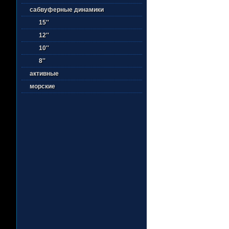
сабвуферные динамики
15''
12''
10''
8''
активные
морские