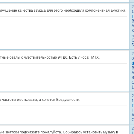
2
лучшение качества звука,а для этого необходила компонентная акустика.
1
Т
В
А
К
н
С
5
2
тные овалы с чувствительностью 94 Дб. Есть у Focal, MTX.
0
d
В
А
В
С
1
2
 частоты жестковаты, а хочется Воздушности.
1
Т
Н
А
С
2
ые знатоки подскажите пожалуйста. Собираюсь установить музыку в
1