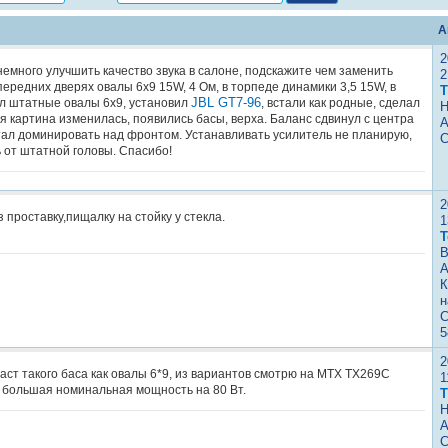
А
2
немного улучшить качество звука в салоне, подскажите чем заменить
2
ередних дверях овалы 6х9 15W, 4 Ом, в торпеде динамики 3,5 15W, в
Т
JBL GT7-96
л штатные овалы 6х9, установил
, встали как родные, сделал
Н
я картина изменилась, появились басы, верха. Баланс сдвинул с центра
А
 стал доминировать над фронтом. Устанавливать усилитель не планирую,
С
 от штатной головы. Спасибо!
2
з проставку,пищалку на стойку у стекла.
1
Т
В
А
К
н
С
5
2
аст такого баса как овалы 6*9, из вариантов смотрю на МТХ TX269C
1
е большая номинальная мощность на 80 Вт.
Т
Н
А
С