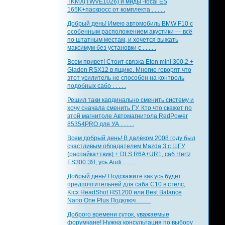
TKMX(TWVE1026) и миды -focal ES
165K+паскросс от комплекта . . . . .
Добрый день! Имею автомобиль BMW F10 с
особенным расположением акустики — всё
по штатным местам, и хочется выжать
максимум без установки с . . . . .
Всем привет! Стоит связка Eton mini 300.2 +
Gladen RSX12 в ящике. Многие говорят что
этот усилитель не способен на контроль
подобных сабо . . . . .
Решил таки кардинально сменить систему и
хочу сначала сменить ГУ. Кто что скажет по
этой магнитоле Автомагнитола RedPower
85354PRO для УА . . . . .
Всем добрый день! В далёком 2008 году был
счастливым обладателем Mazda 3 с ШГУ
(распайка+твик) + DLS R6A+UR1, саб Hertz
ES300 ЗЯ, усь Audi . . . . .
Добрый день! Подскажите как усь будет
предпочтительней для саба С10 в стелс,
Kicx HeadShot HS1200 или Best Balance
Nano One Plus Подключ . . . . .
Доброго времени суток, уважаемые
форумчане! Нужна консультация по выбору