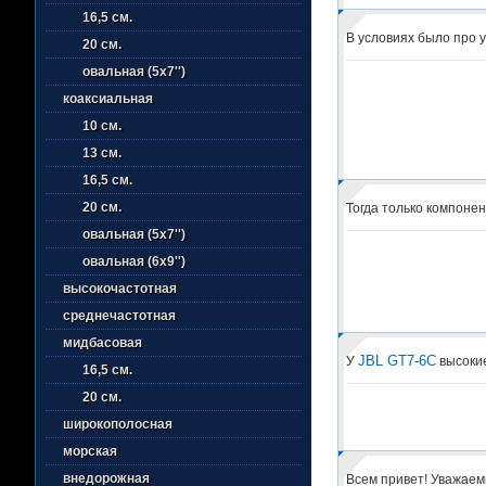
16,5 см.
В условиях было про у
20 см.
овальная (5х7'')
коаксиальная
10 см.
13 см.
16,5 см.
20 см.
Тогда только компонен
овальная (5х7'')
овальная (6х9'')
высокочастотная
среднечастотная
мидбасовая
JBL GT7-6C
У
высокие
16,5 см.
20 см.
широкополосная
морская
внедорожная
Всем привет! Уважаем