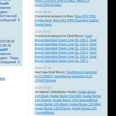
Helix Ci3 K165.2FM-S2 MK2
,
Helix Ci3
lex84
K200.2FM-S3 MK2
.
овичок
дрес:
2026-08-05
остовской
Усилители мощности Brax:
Brax RX2 PRO
ообщений: 6
Digital Input
,
Brax RX2 PRO Founders Edition
Digital Input
.
2026-08-01
Усилители мощности Deaf Bonce:
Deaf
Bonce Hannibal Green Line GL-100.2
,
Deaf
018-08-26
Bonce Hannibal Green Line GL-100.4
,
Deaf
2:08:29
Bonce Hannibal Green Line GL-130.4
,
Deaf
ав69
Bonce Hannibal Green Line GL-150.2
,
Deaf
овичок
Bonce Hannibal Green Line GL-150.4
,
Deaf
дрес: Тверь
Bonce Hannibal Green Line GL-700.1
.
ообщений: 5
2026-07-30
Акустика Deaf Bonce:
Deaf Bonce Hannibal
HLG-25NEO
,
Deaf Bonce Hannibal HLG-
цию
.
25NEO Bronze
.
2026-07-28
Активыне сабвуферы Avatar:
Avatar Buran
10A Black
,
Avatar Buran 10A Mint
,
Avatar Buran
10A Orange
,
Avatar Buran 10A Orange/Black
,
Avatar Buran 12A Black
,
Avatar Buran 12A Mint
,
Avatar Buran 12A Orange
,
Avatar Buran 12A
Orange/Black
.