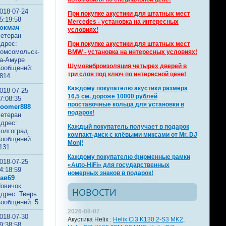
018-07-24
При покупке акустики для штатных мест
5:19:58
Mercedes - установка на интересных
окмач
условиях!
етеран
дрес:
При покупке акустики для штатных мест
омсомольск-
BMW - установка на интересных условиях!
а-Амуре
Шумовиброизоляция четырех дверей в
ообщений:
три слоя под ключ по интересной цене!
814
Каждому покупателю акустики размера
018-07-25
16,5 см. дороже 10000 рублей
7:08:35
проставочные кольца для установки в
oomer888
подарок!
етеран
дрес:
Каждый покупатель получает в подарок
олгоград
компакт-диск с клёвыми миксами от Mr. DJ
ообщений:
Monj!
131
Каждому покупателю фирменные рамки
018-07-25
«Auto-HiFi» для государственных
4:18:59
номерных знаков в подарок!
ав69
овичок
НОВОСТИ
дрес: Тверь
ообщений: 5
2026-08-07
018-07-30
Акустика Helix :
Helix Ci3 K130.2-S3 MK2
,
9:38:58