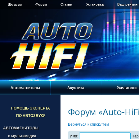
Шоурум
Форум
Статьи
Установка
Ваш рейтинг
Автомагнитолы
Акустика
Усилители
Форум «Auto-HiF
ПОМОЩЬ ЭКСПЕРТА
ПО АВТОЗВУКУ
Вернуться к списку тем
АВТОМАГНИТОЛЫ
с мультимедиа
Имя:
Пар