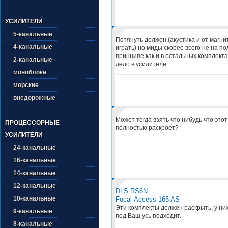
УСИЛИТЕЛИ
5-канальные
Потянуть должен,(акустика и от магн
4-канальные
играть) но миды скорее всего не на по
принципе как и в остальных комплекта
2-канальные
дело в усилителе.
моноблоки
...
морские
внедорожные
Может тогда взять что нибудь что этот
ПРОЦЕССОРНЫЕ
полностью раскроет?
УСИЛИТЕЛИ
24-канальные
16-канальные
14-канальные
12-канальные
DLS RS6N
10-канальные
Focal Access 165 AS
Эти комплекты должен раскрыть, у них
9-канальные
под Ваш усь подходит.
8-канальные