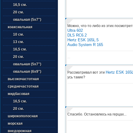
16,5 см.
20 см.
овальная (5х7'')
Можно, что-то либо из этих посмотре
коаксиальная
Ultra 602
10 см.
DLS RC6.2
Hertz ESK 165L.5
13 см.
Audio System R 165
16,5 см.
20 см.
...
овальная (5х7'')
овальная (6х9'')
Hertz ESK 165L
Рассматривал вот эти
усь такие?
высокочастотная
среднечастотная
мидбасовая
16,5 см.
20 см.
Спасибо. Остановлюсь на герцах...
широкополосная
морская
внедорожная