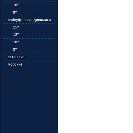
10''
8''
сабвуферные динамики
15''
12''
10''
8''
активные
морские