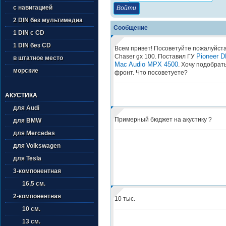
с навигацией
2 DIN без мультимедиа
Сообщение
1 DIN с CD
1 DIN без CD
Всем привет! Посоветуйте пожалуйста
Pioneer 
Chaser gx 100. Поставил ГУ
в штатное место
Mac Audio MPX 4500
. Хочу подобрат
морские
фронт. Что посоветуете?
АКУСТИКА
для Audi
Примерный бюджет на акустику ?
для BMW
для Mercedes
...
для Volkswagen
для Tesla
3-компонентная
16,5 см.
2-компонентная
10 тыс.
10 см.
13 см.