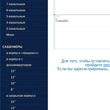
...
7-канальные
6-канальные
5-канальные
Спасибо.
4-канальные
2-канальные
Моно
САБВУФЕРЫ
в корпусе «бандпасс»
в корпусе с
Для того, чтобы оставлят
пройдите
рег
фазоинвертором
Если вы зарегистрированы, 
15''
12''
10''
8''
в закрытом корпусе
15''
12''