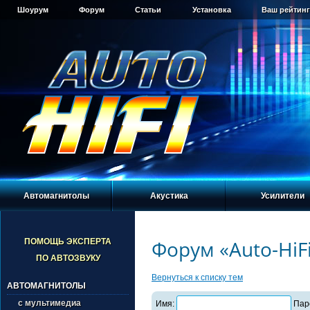
Шоурум
Форум
Статьи
Установка
Ваш рейтинг
Автомагнитолы
Акустика
Усилители
Форум «Auto-HiF
ПОМОЩЬ ЭКСПЕРТА
ПО АВТОЗВУКУ
Вернуться к списку тем
АВТОМАГНИТОЛЫ
с мультимедиа
Имя:
Пар