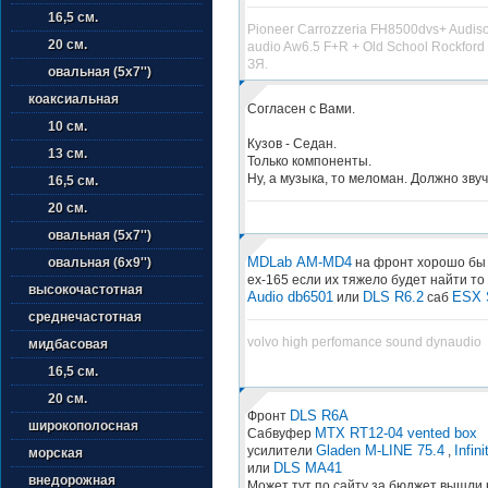
16,5 см.
Pioneer Carrozzeria FH8500dvs+ Audis
20 см.
audio Aw6.5 F+R + Old School Rockford
ЗЯ.
овальная (5х7'')
коаксиальная
Согласен с Вами.
10 см.
Кузов - Седан.
13 см.
Только компоненты.
Ну, а музыка, то меломан. Должно звуч
16,5 см.
20 см.
овальная (5х7'')
MDLab AM-MD4
на фронт хорошо бы 
овальная (6х9'')
ex-165 если их тяжело будет найти то
высокочастотная
Audio db6501
DLS R6.2
ESX 
или
саб
среднечастотная
volvo high perfomance sound dynaudio
мидбасовая
16,5 см.
20 см.
DLS R6A
Фронт
широкополосная
MTX RT12-04 vented box
Сабвуфер
Gladen M-LINE 75.4
Infin
усилители
,
морская
DLS MA41
или
внедорожная
Может тут по сайту за бюджет вышли 