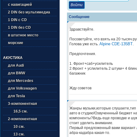
с навигацией
2 DIN без мультимедиа
Сообщение
1 DIN с CD
1 DIN без CD
Здравствуйте.
в штатное место
Посоветуйте, что взять на 20 тысяч ру
морские
Alpine CDE-135BT
Голова уже есть.
.
Предпочтения.
АКУСТИКА
1. Фронт+саб+усилитель
для Audi
2.Фронт + услилитель 2 штуки+ 4 блина
для BMW
багажник
для Mercedes
Жду советов
для Volkswagen
для Tesla
3-компонентная
Жанры музыки,которые слушаете,тип 
16,5 см.
авто в студию!Озвученнный бюджет на
компоненты?Ведь еще проводке и шу
2-компонентная
стоит уделить внимание.
10 см.
Первый предложенный вами вариант 
абра-кадабра какая-то.
13 см.