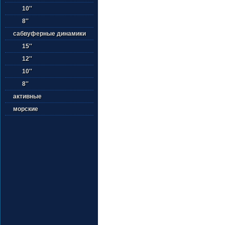
10''
8''
сабвуферные динамики
15''
12''
10''
8''
активные
морские