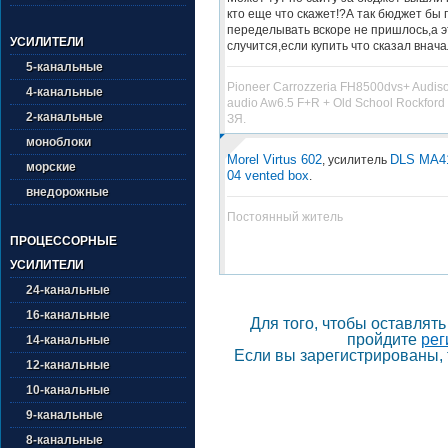
кто еще что скажет!?А так бюджет бы 
переделывать вскоре не пришлось,а 
УСИЛИТЕЛИ
случится,если купить что сказал внача
5-канальные
Pioneer Carrozzeria FH8500dvs+ Audis
4-канальные
audio Aw6.5 F+R + Old School Rockford
2-канальные
ЗЯ.
моноблоки
Morel Virtus 602
DLS MA4
, усилитель
морские
04 vented box
.
внедорожные
Постоянный житель
ПРОЦЕССОРНЫЕ
УСИЛИТЕЛИ
24-канальные
16-канальные
Для того, чтобы оставлят
пройдите
рег
14-канальные
Если вы зарегистрированы, 
12-канальные
10-канальные
9-канальные
8-канальные