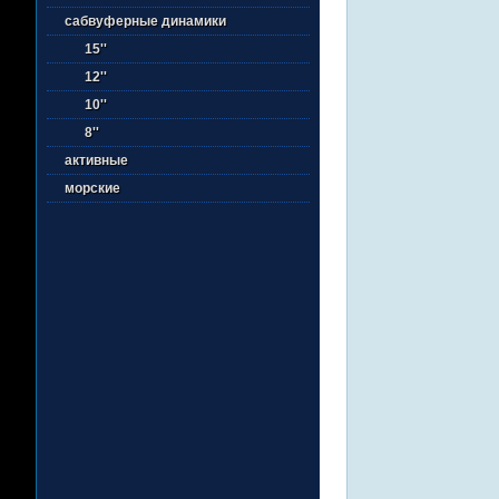
сабвуферные динамики
15''
12''
10''
8''
активные
морские