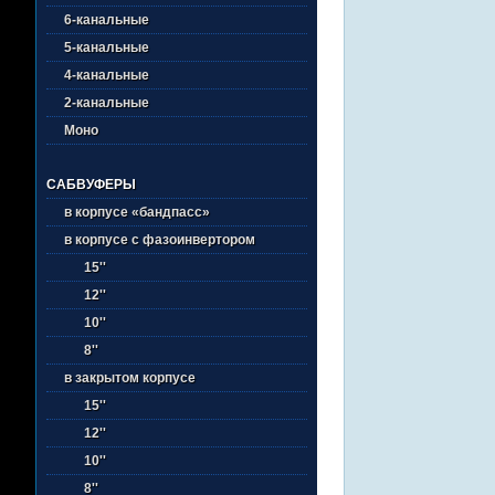
6-канальные
5-канальные
4-канальные
2-канальные
Моно
САБВУФЕРЫ
в корпусе «бандпасс»
в корпусе с фазоинвертором
15''
12''
10''
8''
в закрытом корпусе
15''
12''
10''
8''