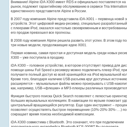
Внимание! Alpine iDA-X300 имеет RDS и официально поставляется на
рынок, подлежит гарантийному обслуживанию в сервисе Tria International
единственного представителя Alpine в России.
В 2007 году компания Alpine представила iDA-X001 – первенца новой 
устройств. Этот цифровой медиа-ресивер, специально разработанный
с плеерами iPod, оказался настолько своевременным и востребованным
его продаж превзошел все прогнозы.
В 2008 году компания Alpine решила развить этот успех. В этом году п
три новые модели, продолжающие идею X001.
Первая новинка, самая простая и доступная модель среди новых ресив
X300 – уже поступила в продажу.
iDA-X300 – головное устройство, в котором отсутствует привод для ди
помощи шины Full Speed к ресиверу можно подключить плеер iPod, пр
получаете полный доступ ко всей хранящейся на iPod музыкальной ко
Кроме того, благодаря наличию USB-разъема круг доступных источник
расширяется – музыкальные файлы можно проигрывать с USB-накопит
как, например, USB-«флешки» и MP3-плееры различных производител
Функция быстрого поиска Quick Search позволяет с легкостью ориенти
больших музыкальных коллекциях. В навигации по музыке помогает у
центральный вращающийся регулятор. Еще один инструмент – процен
позволяет осуществлять быстрое перемещение (10%-20%-30%-….) по 
сокращает время поиска необходимой композиции.
iDA-X300 совместима с Bluetooth. Это означает, что при подключении
дополнительного интерфейса Bluetooth KCE-300BT Вы получаете