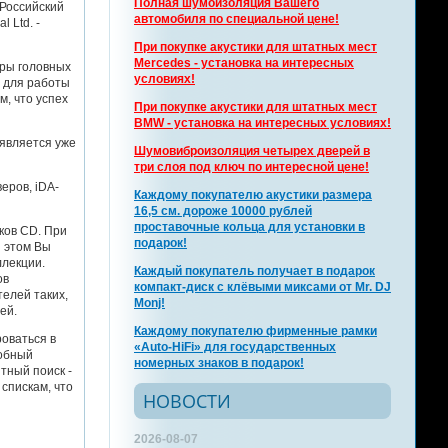
Полная шумоизоляция Вашего
 Российский
автомобиля по специальной цене!
 Ltd. -
При покупке акустики для штатных мест
Mercedes - установка на интересных
эры головных
условиях!
 для работы
, что успех
При покупке акустики для штатных мест
BMW - установка на интересных условиях!
оявляется уже
Шумовиброизоляция четырех дверей в
три слоя под ключ по интересной цене!
еров, iDA-
Каждому покупателю акустики размера
16,5 см. дороже 10000 рублей
проставочные кольца для установки в
сков CD. При
подарок!
и этом Вы
ллекции.
Каждый покупатель получает в подарок
ов
компакт-диск с клёвыми миксами от Mr. DJ
елей таких,
Monj!
ей.
Каждому покупателю фирменные рамки
роваться в
«Auto-HiFi» для государственных
добный
номерных знаков в подарок!
тный поиск -
спискам, что
НОВОСТИ
2026-08-07