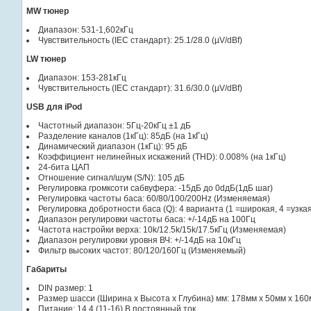
MW тюнер
Диапазон: 531-1,602кГц
Чувствительность (IEC стандарт): 25.1/28.0 (µV/dBf)
LW тюнер
Диапазон: 153-281кГц
Чувствительность (IEC стандарт): 31.6/30.0 (µV/dBf)
USB для iPod
Частотный диапазон: 5Гц-20кГц ±1 дБ
Разделение каналов (1кГц): 85дБ (на 1кГц)
Динамический диапазон (1кГц): 95 дБ
Коэффициент нелинейных искажений (THD): 0.008% (на 1кГц)
24-бита ЦАП
Отношение сигнал/шум (S/N): 105 дБ
Регулировка громксоти сабвуфера: -15дБ до 0dдБ(1дБ шаг)
Регулировка частоты баса: 60/80/100/200Hz (Изменяемая)
Регулировка добротности баса (Q): 4 варианта (1 =широкая, 4 =узка
Диапазон регулировки частоты баса: +/-14дБ на 100Гц
Частота настройки верха: 10k/12.5k/15k/17.5кГц (Изменяемая)
Диапазон регулировки уровня ВЧ: +/-14дБ на 10кГц
Фильтр высоких частот: 80/120/160Гц (Изменяемый)
Габариты
DIN размер: 1
Размер шасси (Ширина x Высота x Глубина) мм: 178мм x 50мм x 16
Питание: 14.4 (11-16) В.постоянный ток