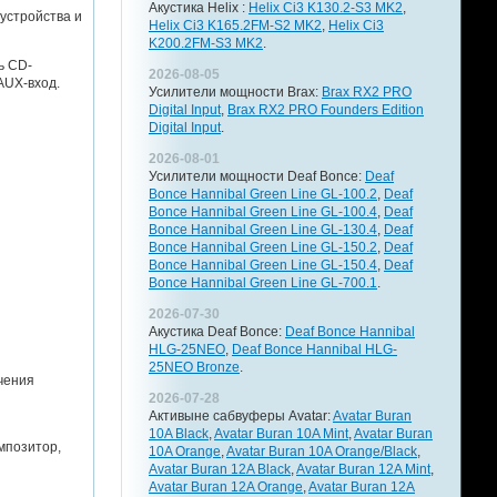
Акустика Helix :
Helix Ci3 K130.2-S3 MK2
,
устройства и
Helix Ci3 K165.2FM-S2 MK2
,
Helix Ci3
K200.2FM-S3 MK2
.
ь CD-
2026-08-05
AUX-вход.
Усилители мощности Brax:
Brax RX2 PRO
Digital Input
,
Brax RX2 PRO Founders Edition
Digital Input
.
2026-08-01
Усилители мощности Deaf Bonce:
Deaf
Bonce Hannibal Green Line GL-100.2
,
Deaf
Bonce Hannibal Green Line GL-100.4
,
Deaf
Bonce Hannibal Green Line GL-130.4
,
Deaf
Bonce Hannibal Green Line GL-150.2
,
Deaf
Bonce Hannibal Green Line GL-150.4
,
Deaf
Bonce Hannibal Green Line GL-700.1
.
2026-07-30
Акустика Deaf Bonce:
Deaf Bonce Hannibal
HLG-25NEO
,
Deaf Bonce Hannibal HLG-
25NEO Bronze
.
ючения
2026-07-28
Активыне сабвуферы Avatar:
Avatar Buran
10A Black
,
Avatar Buran 10A Mint
,
Avatar Buran
мпозитор,
10A Orange
,
Avatar Buran 10A Orange/Black
,
Avatar Buran 12A Black
,
Avatar Buran 12A Mint
,
Avatar Buran 12A Orange
,
Avatar Buran 12A