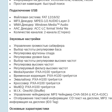
Простая навигация: быстрый поиск
Подключение USB
Файловая система: FAT 12/16/32
MP3 Декодер: MPEG-1/2 AUDIO Layer-3
WMA Декодер: Windows Media™ Audio
AAC Декодер: ACC-LC format '/m4a' file
Количество каналов: 2-канала (Стерео)
Звуковые настройки
Управление громкостью сабвуфера
Выбор частоты регулировки баса
Регулировка крутизны спада
Регулировка уровня баса
Выбор частоты регулировки высоких частот
Регулировка высоких частот
Регулируемый фильтр высоких частот
MediaXpander: PXA-H100 требуется
Временная коррекция: PXA-H100 требуется
Эквалайзер: PXA-H100 требуется
Кроссовер: PXA-H100 требуется
MultEQ: PXA-H100 требуется
M.I.X.: One/All (Shuffle)
Управление чейнджером: MP3 Чейнджер CHA-S634 (с KCA-410C)
Отображение текстовой информации: CD:текст на дисплее, MP3: те
информация на дисплее (ID3 Tag)
Основные характеристики