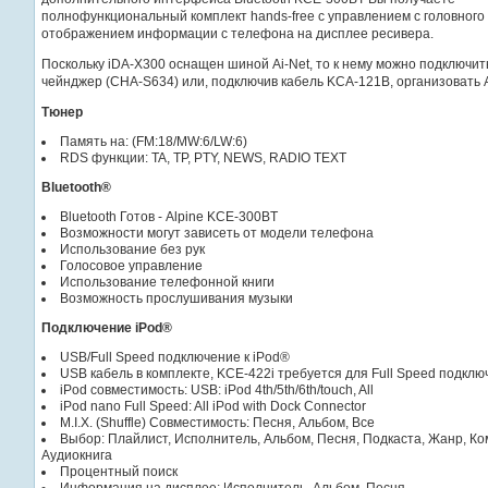
полнофункциональный комплект hands-free с управлением с головного 
отображением информации с телефона на дисплее ресивера.
Поскольку iDA-X300 оснащен шиной Ai-Net, то к нему можно подключит
чейнджер (CHA-S634) или, подключив кабель KCA-121B, организовать 
Тюнер
Память на: (FM:18/MW:6/LW:6)
RDS функции: TA, TP, PTY, NEWS, RADIO TEXT
Bluetooth®
Bluetooth Готов - Alpine KCE-300BT
Возможности могут зависеть от модели телефона
Использование без рук
Голосовое управление
Использование телефонной книги
Возможность прослушивания музыки
Подключение iPod®
USB/Full Speed подключение к iPod®
USB кабель в комплекте, KCE-422i требуется для Full Speed подкл
iPod совместимость: USB: iPod 4th/5th/6th/touch, All
iPod nano Full Speed: All iPod with Dock Connector
M.I.X. (Shuffle) Совместимость: Песня, Альбом, Все
Выбор: Плайлист, Исполнитель, Альбом, Песня, Подкаста, Жанр, Ко
Аудиокнига
Процентный поиск
Информация на дисплее: Исполнитель, Альбом, Песня