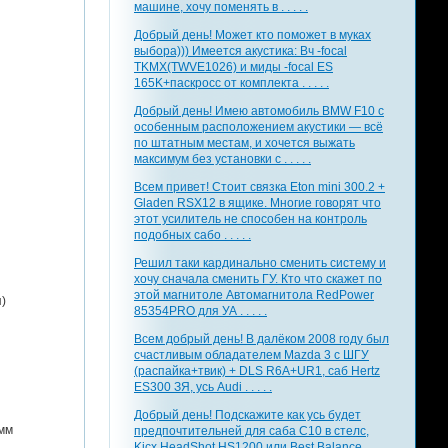
машине, хочу поменять в . . . . .
Добрый день! Может кто поможет в муках
выбора))) Имеется акустика: Вч -focal
TKMX(TWVE1026) и миды -focal ES
165K+паскросс от комплекта . . . . .
Добрый день! Имею автомобиль BMW F10 с
особенным расположением акустики — всё
по штатным местам, и хочется выжать
максимум без установки с . . . . .
Всем привет! Стоит связка Eton mini 300.2 +
Gladen RSX12 в ящике. Многие говорят что
этот усилитель не способен на контроль
подобных сабо . . . . .
Решил таки кардинально сменить систему и
хочу сначала сменить ГУ. Кто что скажет по
этой магнитоле Автомагнитола RedPower
я)
85354PRO для УА . . . . .
Всем добрый день! В далёком 2008 году был
счастливым обладателем Mazda 3 с ШГУ
(распайка+твик) + DLS R6A+UR1, саб Hertz
ES300 ЗЯ, усь Audi . . . . .
Добрый день! Подскажите как усь будет
0мм
предпочтительней для саба С10 в стелс,
Kicx HeadShot HS1200 или Best Balance