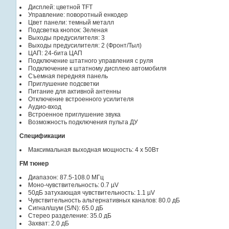
Дисплей: цветной TFT
Управление: поворотный енкодер
Цвет панели: темный металл
Подсветка кнопок: Зеленая
Выходы предусилителя: 3
Выходы предусилителя: 2 (Фронт/Тыл)
ЦАП: 24-бита ЦАП
Подключение штатного управления с руля
Подключение к штатному дисплею автомобиля
Съемная передняя панель
Приглушение подсветки
Питание для активной антенны
Отключение встроенного усилителя
Аудио-вход
Встроенное приглушение звука
Возможность подключения пульта ДУ
Спецификации
Максимальная выходная мощность: 4 x 50Вт
FM тюнер
Диапазон: 87.5-108.0 МГц
Моно-чувствительность: 0.7 µV
50дБ затухающая чувствительность: 1.1 µV
Чувствительность альтернативных каналов: 80.0 дБ
Сигнал/шум (S/N): 65.0 дБ
Стерео разделение: 35.0 дБ
Захват: 2.0 дБ