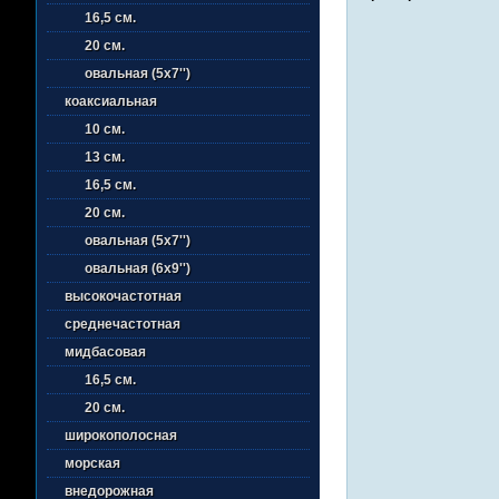
16,5 см.
20 см.
овальная (5х7'')
коаксиальная
10 см.
13 см.
16,5 см.
20 см.
овальная (5х7'')
овальная (6х9'')
высокочастотная
среднечастотная
мидбасовая
16,5 см.
20 см.
широкополосная
морская
внедорожная