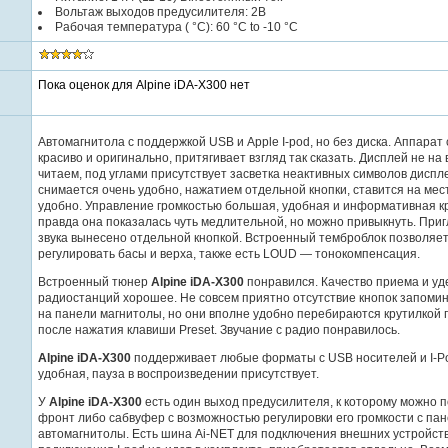
Вольтаж выходов предусилителя: 2В
Рабочая температура ( °C): 60 °C to -10 °C
Пока оценок для Alpine iDA-X300 нет
Автомагнитола с поддержкой USB и Apple I-pod, но без диска. Аппарат
красиво и оригинально, притягивает взгляд так сказать. Дисплей не на 
читаем, под углами присутствует засветка неактивных символов диспл
снимается очень удобно, нажатием отдельной кнопки, ставится на мес
удобно. Управление громкостью большая, удобная и информативная кр
правда она показалась чуть медлительной, но можно привыкнуть. При
звука вынесено отдельной кнопкой. Встроенный темброблок позволяе
регулировать басы и верха, также есть LOUD — тонокомпенсация.
Встроенный тюнер
Alpine iDA-X300
понравился. Качество приема и у
радиостанций хорошее. Не совсем приятно отсутствие кнопок запоми
на панели магнитолы, но они вполне удобно перебираются крутилкой 
после нажатия клавиши Preset. Звучание с радио понравилось.
Alpine iDA-X300
поддерживает любые форматы с USB носителей и I-P
удобная, пауза в воспроизведении присутствует.
У
Alpine iDA-X300
есть один выход предусилителя, к которому можно 
фронт либо сабвуфер с возможностью регулировки его громкости с па
автомагнитолы. Есть шина Ai-NET для подключения внешних устройств