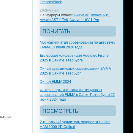
Orange/Black
.
2026-07-23
Сабвуферы Awave:
Awave A8
,
Awave A8S
,
Awave AST11Tv6
,
Awave LUG11 Pro
.
ПОЧИТАТЬ
Московский этап соревнований по автозвуку
EMMA 13 июня 2026 года
Дилерская конференция Audiotec Fischer
2025 в Санкт-Петербурге
Финал автозвуковых соревнований EMMA
2025 в Санкт-Петербург
Финал EMMA 2024
Фоторепортаж с этапа автозвуковых
соревнований EMMA в Санкт-Петербурге 22
июня 2024 года
ПОСМОТРЕТЬ
кстовая
2-канальный усилитель мощности Hellion
HAM 1000.2D Optical