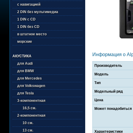
с навигацией
2 DIN без мультимедиа
1 DIN с CD
1 DIN без CD
в штатное место
морские
Информация о Alp
АКУСТИКА
для Audi
Производитель
для BMW
Модель
для Mercedes
Тип
для Volkswagen
Модельный ряд
для Tesla
Цена
3-компонентная
16,5 см.
Может понадобиться
2-компонентная
10 см.
13 см.
Характеристики