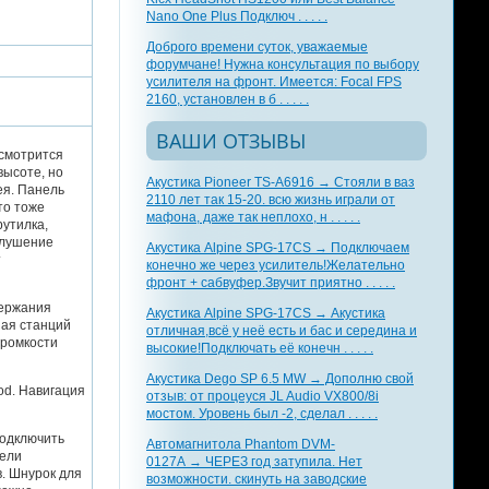
Nano One Plus Подключ . . . . .
Доброго времени суток, уважаемые
форумчане! Нужна консультация по выбору
усилителя на фронт. Имеется: Focal FPS
2160, установлен в б . . . . .
ВАШИ ОТЗЫВЫ
 смотрится
высоте, но
Акустика Pioneer TS-A6916 → Стояли в ваз
ея. Панель
2110 лет так 15-20. всю жизнь играли от
то тоже
мафона, даже так неплохо, н . . . . .
утилка,
глушение
Акустика Alpine SPG-17CS → Подключаем
т
конечно же через усилитель!Желательно
фронт + сабвуфер.Звучит приятно . . . . .
держания
Акустика Alpine SPG-17CS → Акустика
ная станций
отличная,всё у неё есть и бас и середина и
громкости
высокие!Подключать её конечн . . . . .
Акустика Dego SP 6.5 MW → Дополню свой
od. Навигация
отзыв: от процеуся JL Audio VX800/8i
мостом. Уровень был -2, сделал . . . . .
подключить
Автомагнитола Phantom DVM-
нели
0127A → ЧЕРЕЗ год затупила. Нет
. Шнурок для
возможности. скинуть на заводские