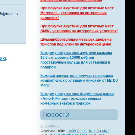
При покупке акустики для штатных мест
Mercedes - установка на интересных
25@mail.ru
условиях!
При покупке акустики для штатных мест
BMW - установка на интересных условиях!
Шумовиброизоляция четырех дверей в
три слоя под ключ по интересной цене!
Каждому покупателю акустики размера
16,5 см. дороже 10000 рублей
цию
.
проставочные кольца для установки в
подарок!
Каждый покупатель получает в подарок
компакт-диск с клёвыми миксами от Mr. DJ
Monj!
Каждому покупателю фирменные рамки
«Auto-HiFi» для государственных
номерных знаков в подарок!
НОВОСТИ
2026-08-07
Акустика Helix :
Helix Ci3 K130.2-S3 MK2
,