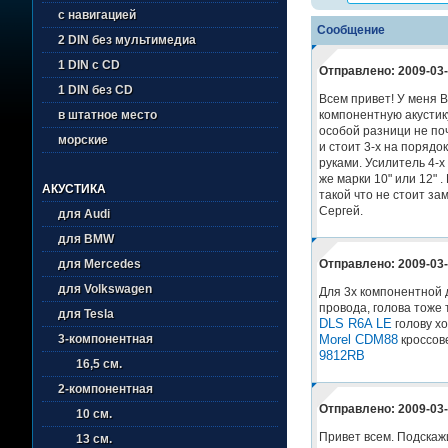
с навигацией
Сообщение
2 DIN без мультимедиа
1 DIN с CD
Отправлено: 2009-03-
1 DIN без CD
Всем привет! У меня В
компонентную акустику.
в штатное место
особой разници не поч
морские
и стоит 3-х на порядо
руками. Усилитель 4-
же марки 10" или 12" 
АКУСТИКА
такой что не стоит за
Сергей.
для Audi
для BMW
Отправлено: 2009-03-
для Mercedes
для Volkswagen
Для 3х компонентной 
провода, голова тоже 
для Tesla
DLS R6A LE
голову х
Morel CDM88
3-компонентная
кроссове
9812RB
16,5 см.
2-компонентная
Отправлено: 2009-03-
10 см.
Привет всем. Подскаж
13 см.