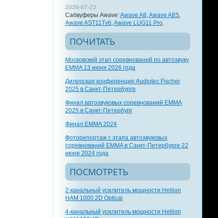
2026-07-23
Сабвуферы Awave:
Awave A8
,
Awave A8S
,
Awave AST11Tv6
,
Awave LUG11 Pro
.
ПОЧИТАТЬ
Московский этап соревнований по автозвуку
EMMA 13 июня 2026 года
Дилерская конференция Audiotec Fischer
2025 в Санкт-Петербурге
Финал автозвуковых соревнований EMMA
2025 в Санкт-Петербург
Финал EMMA 2024
Фоторепортаж с этапа автозвуковых
соревнований EMMA в Санкт-Петербурге 22
июня 2024 года
ПОСМОТРЕТЬ
2-канальный усилитель мощности Hellion
HAM 1000.2D Optical
4-канальный усилитель мощности Hellion