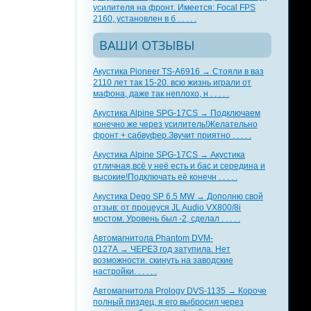
усилителя на фронт. Имеется: Focal FPS
2160, установлен в б . . . . .
ВАШИ ОТЗЫВЫ
Акустика Pioneer TS-A6916 → Стояли в ваз
2110 лет так 15-20. всю жизнь играли от
мафона, даже так неплохо, н . . . . .
Акустика Alpine SPG-17CS → Подключаем
конечно же через усилитель!Желательно
фронт + сабвуфер.Звучит приятно . . . . .
Акустика Alpine SPG-17CS → Акустика
отличная,всё у неё есть и бас и середина и
высокие!Подключать её конечн . . . . .
Акустика Dego SP 6.5 MW → Дополню свой
отзыв: от процеуся JL Audio VX800/8i
мостом. Уровень был -2, сделал . . . . .
Автомагнитола Phantom DVM-
0127A → ЧЕРЕЗ год затупила. Нет
возможности. скинуть на заводские
настройки. . . . . .
Автомагнитола Prology DVS-1135 → Короче
полный пиздец, я его выбросил через