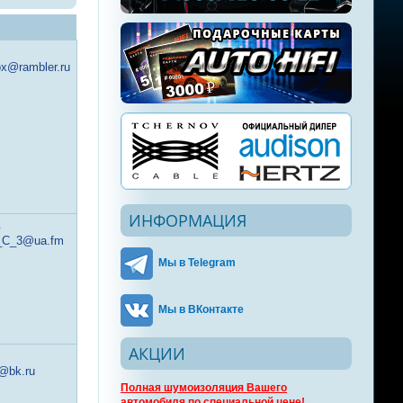
ox@rambler.ru
ИНФОРМАЦИЯ
8
_C_3@ua.fm
Мы в Telegram
Мы в ВКонтакте
АКЦИИ
@bk.ru
Полная шумоизоляция Вашего
автомобиля по специальной цене!