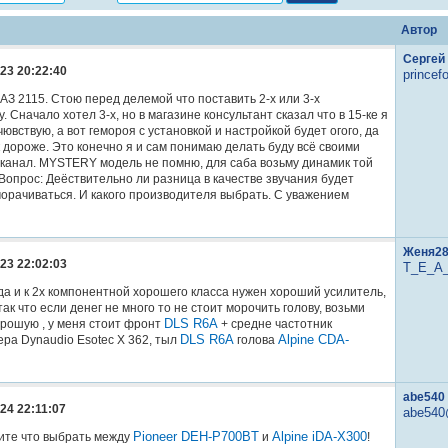
Автор
Сергей
23 20:22:40
princef
АЗ 2115. Стою перед делемой что поставить 2-х или 3-х
 Сначало хотел 3-х, но в магазине консультант сказал что в 15-ке я
ювствую, а вот гемороя с установкой и настройкой будет огого, да
к дороже. Это конечно я и сам понимаю делать буду всё своими
х канал. MYSTERY модель не помню, для саба возьму динамик той
. Вопрос: Деёствительно ли разница в качестве звучания будет
морачиваться. И какого производителя выбрать. С уважением
Женя2
23 22:02:03
T_E_A
да и к 2х компонентной хорошего класса нужен хороший усилитель,
так что если денег не много то не стоит морочить голову, возьми
DLS R6A
орошую , у меня стоит фронт
+ средне частотник
DLS R6A
Alpine CDA-
ра Dynaudio Esotec X 362, тыл
голова
abe540
24 22:11:07
abe540
Pioneer DEH-P700BT
Alpine iDA-X300
ите что выбрать между
и
!