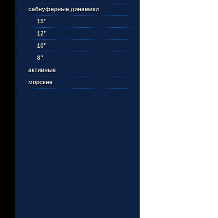
сабвуферные динамики
15''
12''
10''
8''
активные
морские