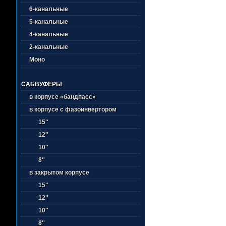
6-канальные
5-канальные
4-канальные
2-канальные
Моно
САБВУФЕРЫ
в корпусе «бандпасс»
в корпусе с фазоинвертором
15''
12''
10''
8''
в закрытом корпусе
15''
12''
10''
8''