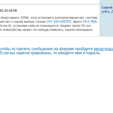
Сергей
01 22:16:56
polka_
 хёндэ акцент, 2008г., хочу установить альтернативную муз. систему
JVC KD-G847EE
DLS R6A
ёл вот к такому выбору: голова
, фронт
,
dls ma 41, установка саба не планируется, бюджет около 25 тыс.
е пожалуйства, может что-нибудь поменять, зарнее благодарен.
 чтобы оставлять сообщения на форуме пройдите
регистра
Если вы зарегистрированы, то введите имя и пароль.