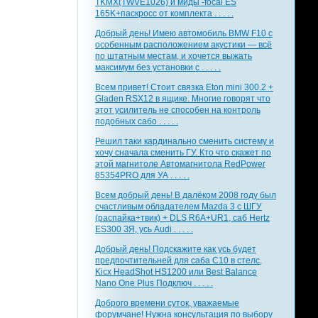
TKMX(TWVE1026) и миды -focal ES
165K+паскросс от комплекта . . . . .
Добрый день! Имею автомобиль BMW F10 с
особенным расположением акустики — всё
по штатным местам, и хочется выжать
максимум без установки с . . . . .
Всем привет! Стоит связка Eton mini 300.2 +
Gladen RSX12 в ящике. Многие говорят что
этот усилитель не способен на контроль
подобных сабо . . . . .
Решил таки кардинально сменить систему и
хочу сначала сменить ГУ. Кто что скажет по
этой магнитоле Автомагнитола RedPower
85354PRO для УА . . . . .
Всем добрый день! В далёком 2008 году был
счастливым обладателем Mazda 3 с ШГУ
(распайка+твик) + DLS R6A+UR1, саб Hertz
ES300 ЗЯ, усь Audi . . . . .
Добрый день! Подскажите как усь будет
предпочтительней для саба С10 в стелс,
Kicx HeadShot HS1200 или Best Balance
Nano One Plus Подключ . . . . .
Доброго времени суток, уважаемые
форумчане! Нужна консультация по выбору