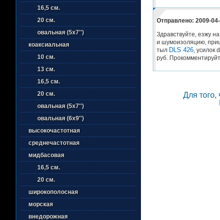
16,5 см.
20 см.
Отправлено: 2009-04-
овальная (5х7'')
Здравствуйте, езжу на
и шумоизоляцию, приш
коаксиальная
DLS 426
тыл
, усилок 
10 см.
руб. Прокомментируйт
13 см.
16,5 см.
20 см.
Для того,
овальная (5х7'')
овальная (6х9'')
высокочастотная
среднечастотная
мидбасовая
16,5 см.
20 см.
широкополосная
морская
внедорожная