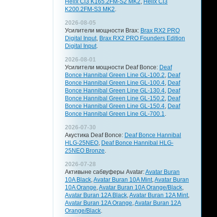
Helix Ci3 K165.2FM-S2 MK2
,
Helix Ci3
K200.2FM-S3 MK2
.
2026-08-05
Усилители мощности Brax:
Brax RX2 PRO
Digital Input
,
Brax RX2 PRO Founders Edition
Digital Input
.
2026-08-01
Усилители мощности Deaf Bonce:
Deaf
Bonce Hannibal Green Line GL-100.2
,
Deaf
Bonce Hannibal Green Line GL-100.4
,
Deaf
Bonce Hannibal Green Line GL-130.4
,
Deaf
Bonce Hannibal Green Line GL-150.2
,
Deaf
Bonce Hannibal Green Line GL-150.4
,
Deaf
Bonce Hannibal Green Line GL-700.1
.
2026-07-30
Акустика Deaf Bonce:
Deaf Bonce Hannibal
HLG-25NEO
,
Deaf Bonce Hannibal HLG-
25NEO Bronze
.
2026-07-28
Активыне сабвуферы Avatar:
Avatar Buran
10A Black
,
Avatar Buran 10A Mint
,
Avatar Buran
10A Orange
,
Avatar Buran 10A Orange/Black
,
Avatar Buran 12A Black
,
Avatar Buran 12A Mint
,
Avatar Buran 12A Orange
,
Avatar Buran 12A
Orange/Black
.