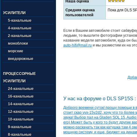
Наша оценка
Средняя оценка
Пока для DLS S
УСИЛИТЕЛИ
пользователей
5-канальные
4-канальные
Если в Вашем автомобиле стоит сабвуфер
людьми, то вышлите фотографии установл
2-канальные
название модели автомобиля, куда он был
моноблоки
auto-hifi@mail.ru
и мы разместим их на это
морские
внедорожные
ПРОЦЕССОРНЫЕ
Добав
УСИЛИТЕЛИ
24-канальные
16-канальные
У нас на форуме о DLS SP15S :
14-канальные
Доброго времени суток! прошу помощи в
12-канальные
стоит скар vvx-15v2d2, хочу что то боле
звука! Выбор пал на Gladen SQL 15, Audi
10-канальные
его) Может быть у кого то будут другие в
9-канальные
можно раскачать так как катушка там 4 ом
мощную систему, и еще, бюджет на динам
8-канальные