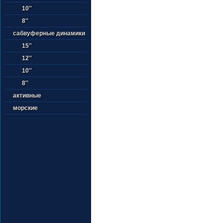
10''
8''
сабвуферные динамики
15''
12''
10''
8''
активные
морские