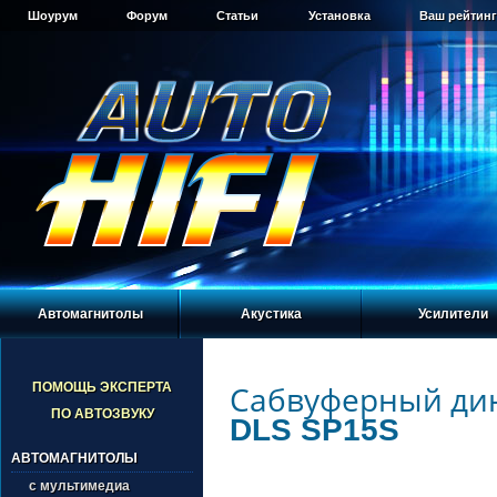
Шоурум
Форум
Статьи
Установка
Ваш рейтинг
Автомагнитолы
Акустика
Усилители
Сабвуферный ди
ПОМОЩЬ ЭКСПЕРТА
ПО АВТОЗВУКУ
DLS SP15S
АВТОМАГНИТОЛЫ
с мультимедиа