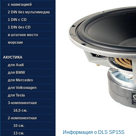
с навигацией
2 DIN без мультимедиа
1 DIN с CD
1 DIN без CD
в штатное место
морские
АКУСТИКА
для Audi
для BMW
для Mercedes
для Volkswagen
для Tesla
3-компонентная
16,5 см.
2-компонентная
10 см.
Информация о DLS SP15S
13 см.