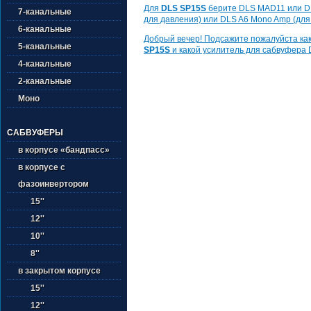
Для
DLS SP15S
берите DLS MAD11 или D
7-канальные
для давления) или DLS A6 Mono Amp (для 
6-канальные
Добрый вечер! Подсажите пожалуйста как
5-канальные
SP15S
и какой усилитель для сабвуфер
4-канальные
2-канальные
Моно
САБВУФЕРЫ
в корпусе «бандпасс»
в корпусе с
фазоинвертором
15''
12''
10''
8''
в закрытом корпусе
15''
12''