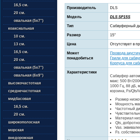
16,5 см.
Производитель
DLS
20 см.
Модель
DLS SP15S
овальная (5х7'')
Тип
Сабвуферный д
коаксиальная
Размер
15″
10 см.
Цена
Отсутствует в п
13 см.
16,5 см.
Может
Провода акустич
понадобиться
Грили для сабв
20 см.
Корпуса для са
овальная (5х7'')
Характеристики
овальная (6х9'')
Сабвуфер автомо
макс: 500 Вт/200
высокочастотная
1000 Гц, 88 дБ,
корзина, Fs/Qts/V
среднечастотная
мидбасовая
Размер низкоч
Мощность мак
16,5 см.
Частотный ди
Чувствительн
20 см.
Материал ни
широкополосная
Qts, добротн
Vas. эквивал
морская
Fs. собственн
внедорожная