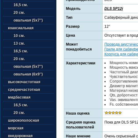
16,5 см.
Модель
DLS SP12i
20 см.
Тип
Сабвуферный дин
овальная (5х7'')
Размер
12″
коаксиальная
Цена
Отсутствует в про
10 см.
13 см.
Может
Провода акустичес
понадобиться
Грили для сабвуф
16,5 см.
Корпуса для сабв
20 см.
Мощность номин
Характеристики
овальная (5х7'')
Мощность макси
Частотный диап
овальная (6х9'')
Чувствительност
Сопротивление:
высокочастотная
Диаметр магнит
среднечастотная
Материал низко
Qts, добротност
мидбасовая
Vas. эквивален
Fs. собственная
16,5 см.
20 см.
Наша оценка
широкополосная
Средняя оценка
Пока для DLS SP12
пользователей
морская
внедорожная
Наше мнение
Очень серьезный 