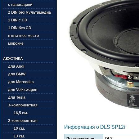
с навигацией
2 DIN без мультимедиа
1 DIN с CD
1 DIN без CD
в штатное место
морские
АКУСТИКА
для Audi
для BMW
для Mercedes
для Volkswagen
для Tesla
3-компонентная
16,5 см.
2-компонентная
Информация о DLS SP12i
10 см.
13 см.
Производитель
DLS