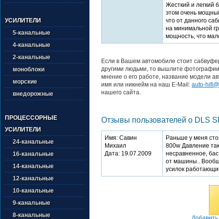
Жесткий и легкий 
этом очень мощный
что от данного са
УСИЛИТЕЛИ
на минимальной гро
5-канальные
мощность, что мал
4-канальные
2-канальные
Если в Вашем автомобиле стоит сабвуфер
другими людьми, то вышлите фотографии 
моноблоки
мнение о его работе, название модели ав
морские
имя или никнейм на наш E-Mail:
auto-hifi@
нашего сайта.
внедорожные
ПРОЦЕССОРНЫЕ
Отзывы пользователей о DLS SP
УСИЛИТЕЛИ
Имя: Савин
Раньше у меня сто
24-канальные
Михаил
800w Давление так
Дата: 19.07.2009
несравненное, бас
16-канальные
от машины.. Вообщ
14-канальные
усилок работающий
12-канальные
10-канальные
9-канальные
8-канальные
Добавить 