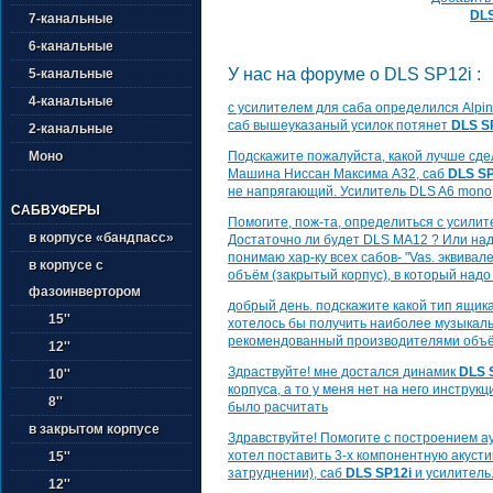
DLS
7-канальные
6-канальные
У нас на форуме о DLS SP12i :
5-канальные
4-канальные
с усилителем для саба определился Alpin
саб вышеуказаный усилок потянет
DLS S
2-канальные
Подскажите пожалуйста, какой лучше сдел
Моно
Машина Ниссан Максима А32, саб
DLS SP
не напрягающий. Усилитель DLS A6 mon
САБВУФЕРЫ
Помогите, пож-та, определиться с усили
в корпусе «бандпасс»
Достаточно ли будет DLS MA12 ? Или над
понимаю хар-ку всех сабов- "Vas. эквивал
в корпусе с
объём (закрытый корпус), в который над
фазоинвертором
добрый день. подскажите какой тип ящик
15''
хотелось бы получить наиболее музыкаль
рекомендованный производителями объё
12''
Здраствуйте! мне достался динамик
DLS 
10''
корпуса, а то у меня нет на него инструк
8''
было расчитать
в закрытом корпусе
Здравствуйте! Помогите с построением ау
хотел поставить 3-х компонентную акусти
15''
затруднении), саб
DLS SP12i
и усилитель
12''