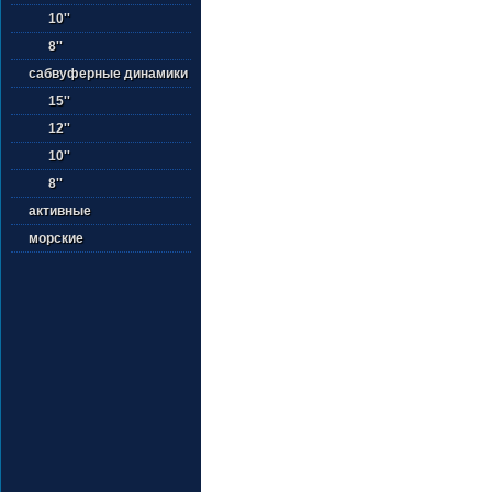
10''
8''
сабвуферные динамики
15''
12''
10''
8''
активные
морские