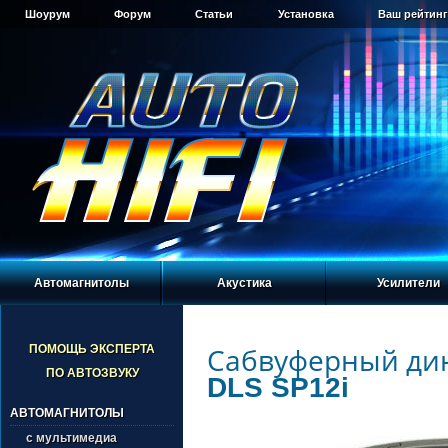
Шоурум
Форум
Статьи
Установка
Ваш рейтинг
Автомагнитолы
Акустика
Усилители
Сабвуферный ди
ПОМОЩЬ ЭКСПЕРТА
ПО АВТОЗВУКУ
DLS SP12i
АВТОМАГНИТОЛЫ
с мультимедиа