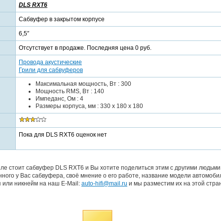
DLS RXT6
Сабвуфер в закрытом корпусе
6,5″
Отсутствует в продаже. Последняя цена 0 руб.
Провода акустические
Грили для сабвуферов
Максимальная мощность, Вт : 300
Мощность RMS, Вт : 140
Импеданс, Ом : 4
Размеры корпуса, мм : 330 x 180 x 180
Пока для DLS RXT6 оценок нет
ле стоит сабвуфер DLS RXT6 и Вы хотите поделиться этим с другими людьми
ого у Вас сабвуфера, своё мнение о его работе, название модели автомобил
 или никнейм на наш E-Mail:
auto-hifi@mail.ru
и мы разместим их на этой стра