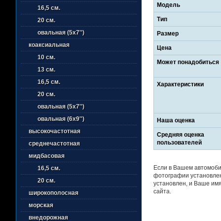
Модель
16,5 см.
Тип
20 см.
овальная (5х7'')
Размер
коаксиальная
Цена
10 см.
Может понадобиться
13 см.
16,5 см.
Характеристики
20 см.
овальная (5х7'')
овальная (6х9'')
Наша оценка
высокочастотная
Средняя оценка
пользователей
среднечастотная
мидбасовая
Если в Вашем автомоби
16,5 см.
фотографии установленн
20 см.
установлен, и Ваше имя
сайта.
широкополосная
морская
внедорожная