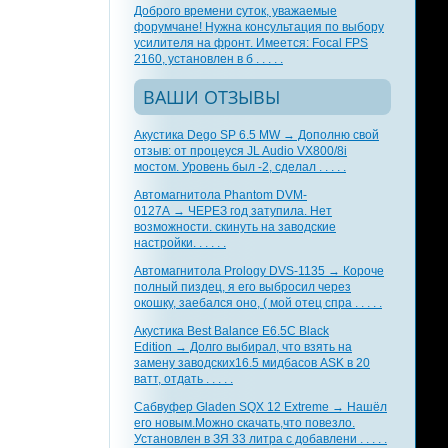
Доброго времени суток, уважаемые
форумчане! Нужна консультация по выбору
усилителя на фронт. Имеется: Focal FPS
2160, установлен в б . . . . .
ВАШИ ОТЗЫВЫ
Акустика Dego SP 6.5 MW → Дополню свой
отзыв: от процеуся JL Audio VX800/8i
мостом. Уровень был -2, сделал . . . . .
Автомагнитола Phantom DVM-
0127A → ЧЕРЕЗ год затупила. Нет
возможности. скинуть на заводские
настройки. . . . . .
Автомагнитола Prology DVS-1135 → Короче
полный пиздец, я его выбросил через
окошку, заебался оно, ( мой отец спра . . . . .
Акустика Best Balance E6.5C Black
Edition → Долго выбирал, что взять на
замену заводских16.5 мидбасов ASK в 20
ватт, отдать . . . . .
Сабвуфер Gladen SQX 12 Extreme → Нашёл
его новым.Можно скачать,что повезло.
Установлен в ЗЯ 33 литра с добавлени . . . . .