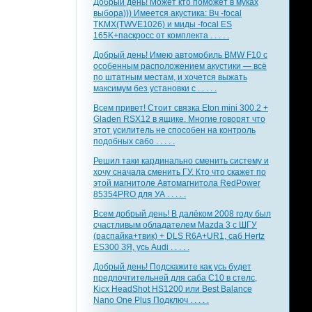
Добрый день! Может кто поможет в муках
выбора))) Имеется акустика: Вч -focal
TKMX(TWVE1026) и миды -focal ES
165K+паскросс от комплекта . . . . .
Добрый день! Имею автомобиль BMW F10 с
особенным расположением акустики — всё
по штатным местам, и хочется выжать
максимум без установки с . . . . .
Всем привет! Стоит связка Eton mini 300.2 +
Gladen RSX12 в ящике. Многие говорят что
этот усилитель не способен на контроль
подобных сабо . . . . .
Решил таки кардинально сменить систему и
хочу сначала сменить ГУ. Кто что скажет по
этой магнитоле Автомагнитола RedPower
85354PRO для УА . . . . .
Всем добрый день! В далёком 2008 году был
счастливым обладателем Mazda 3 с ШГУ
(распайка+твик) + DLS R6A+UR1, саб Hertz
ES300 ЗЯ, усь Audi . . . . .
Добрый день! Подскажите как усь будет
предпочтительней для саба С10 в стелс,
Kicx HeadShot HS1200 или Best Balance
Nano One Plus Подключ . . . . .