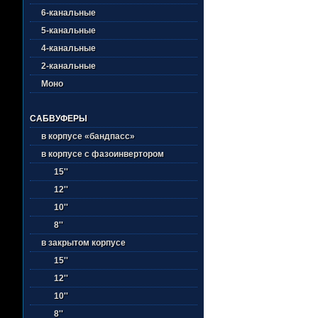
6-канальные
5-канальные
4-канальные
2-канальные
Моно
САБВУФЕРЫ
в корпусе «бандпасс»
в корпусе с фазоинвертором
15''
12''
10''
8''
в закрытом корпусе
15''
12''
10''
8''