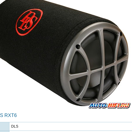
LS RXT6
DLS