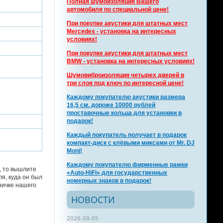
Полная шумоизоляция Вашего
автомобиля по специальной цене!
При покупке акустики для штатных мест
Mercedes - установка на интересных
условиях!
При покупке акустики для штатных мест
BMW - установка на интересных условиях!
Шумовиброизоляция четырех дверей в
три слоя под ключ по интересной цене!
Каждому покупателю акустики размера
16,5 см. дороже 10000 рублей
проставочные кольца для установки в
подарок!
Каждый покупатель получает в подарок
компакт-диск с клёвыми миксами от Mr. DJ
Monj!
Каждому покупателю фирменные рамки
, то вышлите
«Auto-HiFi» для государственных
я, куда он был
номерных знаков в подарок!
ничке нашего
НОВОСТИ
2026-08-05