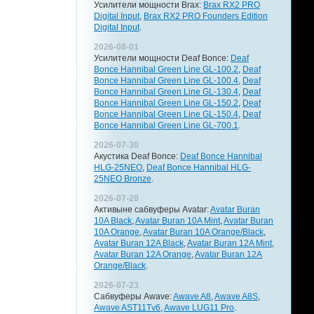
Усилители мощности Brax:
Brax RX2 PRO
Digital Input
,
Brax RX2 PRO Founders Edition
Digital Input
.
2026-08-01
Усилители мощности Deaf Bonce:
Deaf
Bonce Hannibal Green Line GL-100.2
,
Deaf
Bonce Hannibal Green Line GL-100.4
,
Deaf
Bonce Hannibal Green Line GL-130.4
,
Deaf
Bonce Hannibal Green Line GL-150.2
,
Deaf
Bonce Hannibal Green Line GL-150.4
,
Deaf
Bonce Hannibal Green Line GL-700.1
.
2026-07-30
Акустика Deaf Bonce:
Deaf Bonce Hannibal
HLG-25NEO
,
Deaf Bonce Hannibal HLG-
25NEO Bronze
.
2026-07-28
Активыне сабвуферы Avatar:
Avatar Buran
10A Black
,
Avatar Buran 10A Mint
,
Avatar Buran
10A Orange
,
Avatar Buran 10A Orange/Black
,
Avatar Buran 12A Black
,
Avatar Buran 12A Mint
,
Avatar Buran 12A Orange
,
Avatar Buran 12A
Orange/Black
.
2026-07-23
Сабвуферы Awave:
Awave A8
,
Awave A8S
,
Awave AST11Tv6
,
Awave LUG11 Pro
.