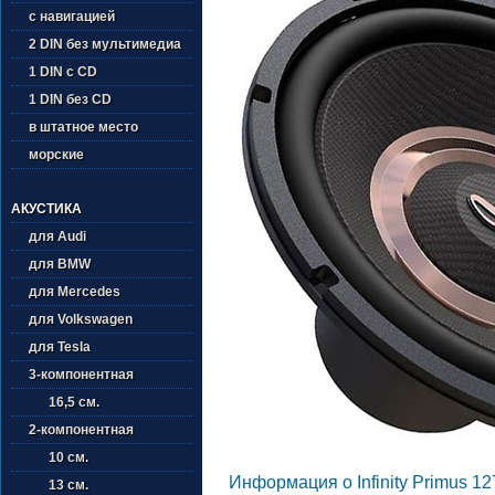
с навигацией
2 DIN без мультимедиа
1 DIN с CD
1 DIN без CD
в штатное место
морские
АКУСТИКА
для Audi
для BMW
для Mercedes
для Volkswagen
для Tesla
3-компонентная
16,5 см.
2-компонентная
10 см.
Информация о Infinity Primus 12
13 см.