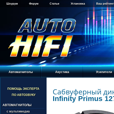
Шоурум
Форум
Статьи
Установка
Ваш рейтинг
Автомагнитолы
Акустика
Усилители
Сабвуферный ди
ПОМОЩЬ ЭКСПЕРТА
ПО АВТОЗВУКУ
Infinity Primus 1
АВТОМАГНИТОЛЫ
с мультимедиа