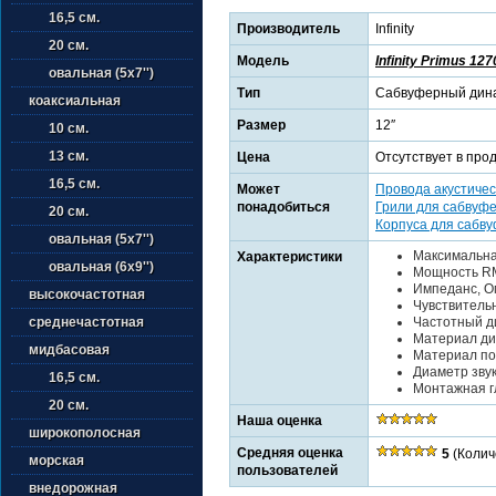
16,5 см.
Производитель
Infinity
20 см.
Модель
Infinity Primus 127
овальная (5х7'')
Тип
Сабвуферный дин
коаксиальная
Размер
12″
10 см.
13 см.
Цена
Отсутствует в про
16,5 см.
Может
Провода акустичес
понадобиться
Грили для сабвуф
20 см.
Корпуса для сабв
овальная (5х7'')
Максимальна
Характеристики
овальная (6х9'')
Мощность RM
Импеданс, Ом
высокочастотная
Чувствительн
Частотный ди
среднечастотная
Материал ди
мидбасовая
Материал по
Диаметр звук
16,5 см.
Монтажная гл
20 см.
Наша оценка
широкополосная
Средняя оценка
5
(Колич
морская
пользователей
внедорожная