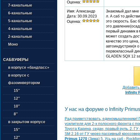
Оценка:
7-канальные
Имя: Александр
Знакомый дал мне 
6-канальные
Дата: 30.09.2023
л. А саб то действ
5-канальные
это скорость. Бас 
Оценка:
это давление(осадк
4-канальные
первый динамик в 
может создать дос
2-канальные
качество это цена,
Моно
автоиндустрии(я о
первоклассный дин
GLADEN SQX 12 зак
САБВУФЕРЫ
в корпусе «бандпасс»
в корпусе с
фазоинвертором
Добавить 
15''
Infinity
12''
10''
У нас на форуме о Infinity Primus
8''
Рад приветствовать, единомышленники! 
в закрытом корпусе
усилителя для 2-х полосного фронта с по
Тоуота Карина, седан, правый руль. 2. ГУ 
15''
SM 2.16 от ГУ через пассивный кроссовер 
12''
Primus 1270
(Зима) 5. Усь на саб - Rockf