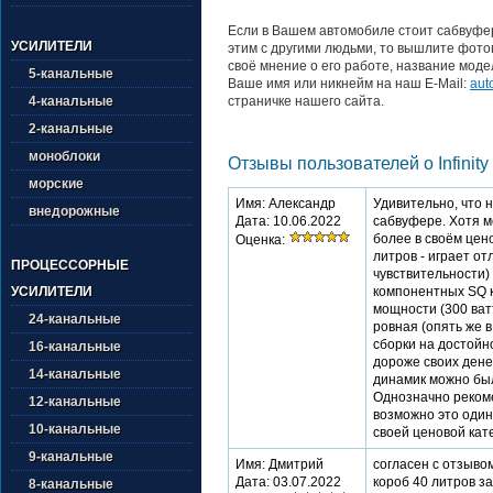
Если в Вашем автомобиле стоит сабвуфер 
УСИЛИТЕЛИ
этим с другими людьми, то вышлите фото
своё мнение о его работе, название моде
5-канальные
Ваше имя или никнейм на наш E-Mail:
aut
страничке нашего сайта.
4-канальные
2-канальные
моноблоки
Отзывы пользователей о Infinity
морские
Имя: Александр
Удивительно, что 
внедорожные
Дата: 10.06.2022
сабвуфере. Хотя м
более в своём цен
Оценка:
литров - играет от
ПРОЦЕССОРНЫЕ
чувствительности)
УСИЛИТЕЛИ
компонентных SQ 
мощности (300 ватт
24-канальные
ровная (опять же в
сборки на достойн
16-канальные
дороже своих дене
14-канальные
динамик можно был
Однозначно реком
12-канальные
возможно это один
10-канальные
своей ценовой кат
9-канальные
Имя: Дмитрий
согласен с отзывом
Дата: 03.07.2022
короб 40 литров за
8-канальные