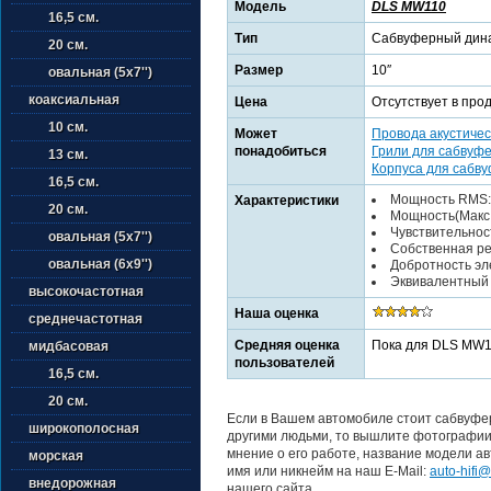
Модель
DLS MW110
16,5 см.
Тип
Сабвуферный дин
20 см.
Размер
10″
овальная (5х7'')
коаксиальная
Цена
Отсутствует в про
10 см.
Может
Провода акустичес
понадобиться
Грили для сабвуф
13 см.
Корпуса для сабв
16,5 см.
Мощность RMS:
Характеристики
20 см.
Мощность(Макс.
Чувствительност
овальная (5х7'')
Собственная рез
овальная (6х9'')
Добротность эле
Эквивалентный о
высокочастотная
Наша оценка
среднечастотная
Средняя оценка
Пока для DLS MW1
мидбасовая
пользователей
16,5 см.
20 см.
Если в Вашем автомобиле стоит сабвуфе
широкополосная
другими людьми, то вышлите фотографии 
мнение о его работе, название модели ав
морская
имя или никнейм на наш E-Mail:
auto-hifi@
внедорожная
нашего сайта.