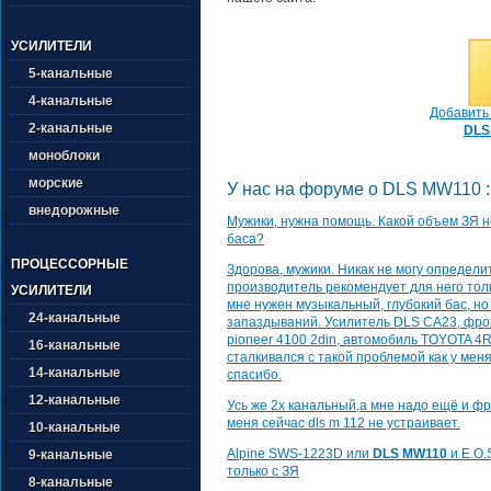
УСИЛИТЕЛИ
5-канальные
4-канальные
Добавить 
2-канальные
DLS
моноблоки
морские
У нас на форуме о DLS MW110 :
внедорожные
Мужики, нужна помощь. Какой объем ЗЯ 
баса?
ПРОЦЕССОРНЫЕ
Здорова, мужики. Никак не могу определи
производитель рекомендует для него толь
УСИЛИТЕЛИ
мне нужен музыкальный, глубокий бас, но
24-канальные
запаздываний. Усилитель DLS CA23, фронт
pioneer 4100 2din, автомобиль TOYOTA 4R
16-канальные
сталкивался с такой проблемой как у мен
14-канальные
спасибо.
12-канальные
Усь же 2х канальный,а мне надо ещё и ф
меня сейчас dls m 112 не устраивает.
10-канальные
Alpine SWS-1223D или
DLS MW110
и E.O.S
9-канальные
только с ЗЯ
8-канальные