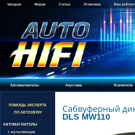
Шоурум
Форум
Статьи
Установка
Ваш рейтинг
Автомагнитолы
Акустика
Усилители
Сабвуферный ди
ПОМОЩЬ ЭКСПЕРТА
ПО АВТОЗВУКУ
DLS MW110
АВТОМАГНИТОЛЫ
с мультимедиа