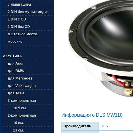
с навигацией
2 DIN без мультимедиа
1 DIN с CD
1 DIN без CD
в штатное место
морские
АКУСТИКА
для Audi
для BMW
для Mercedes
для Volkswagen
для Tesla
3-компонентная
16,5 см.
Информация о DLS MW110
2-компонентная
10 см.
Производитель
DLS
13 см.