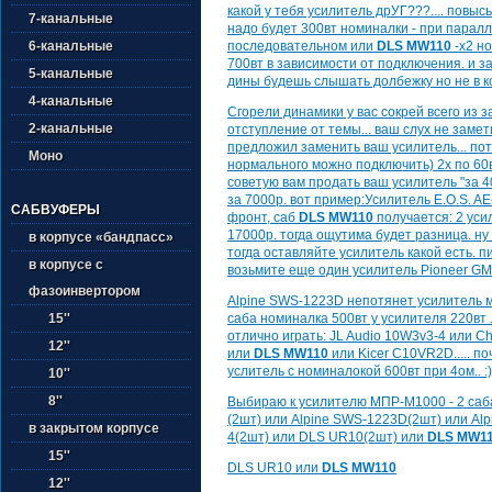
какой у тебя усилитель дрУГ???.... повыс
7-канальные
надо будет 300вт номиналки - при парал
6-канальные
последовательном или
DLS MW110
-х2 н
700вт в зависимости от подключения. и за
5-канальные
дины будешь слышать долбежку но не в ко
4-канальные
Сгорели динамики у вас сокрей всего из 
2-канальные
отступление от темы... ваш слух не заме
предложил заменить ваш усилитель... пот
Моно
нормального можно подключить) 2х по 60вт
советую вам продать ваш усилитель "за 4
за 7000р. вот пример:Усилитель E.O.S. AE
САБВУФЕРЫ
фронт, саб
DLS MW110
получается: 2 уси
17000р. тогда ощутима будет разница. ну 
в корпусе «бандпасс»
тогда оставляйте усилитель какой есть. п
в корпусе с
возьмите еще один усилитель Pioneer G
фазоинвертором
Alpine SWS-1223D непотянет усилитель м
15''
саба номиналка 500вт у усилителя 220вт .
отлично играть: JL Audio 10W3v3-4 или 
12''
или
DLS MW110
или Kicer C10VR2D..... по
услитель с номиналокой 600вт при 4ом.. :)
10''
8''
Выбираю к усилителю МПР-М1000 - 2 саба
(2шт) или Alpine SWS-1223D(2шт) или Al
в закрытом корпусе
4(2шт) или DLS UR10(2шт) или
DLS MW1
15''
DLS UR10 или
DLS MW110
12''