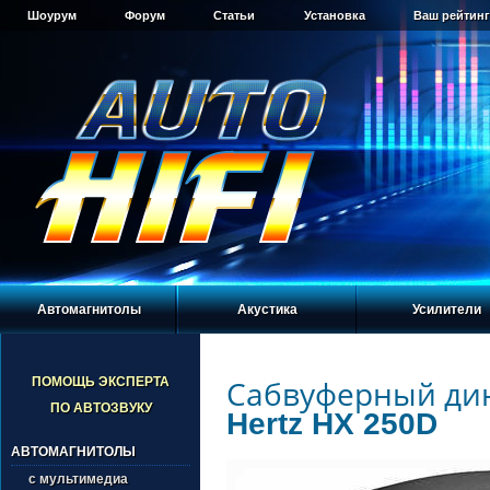
Шоурум
Форум
Статьи
Установка
Ваш рейтинг
Автомагнитолы
Акустика
Усилители
Сабвуферный ди
ПОМОЩЬ ЭКСПЕРТА
ПО АВТОЗВУКУ
Hertz HX 250D
АВТОМАГНИТОЛЫ
с мультимедиа