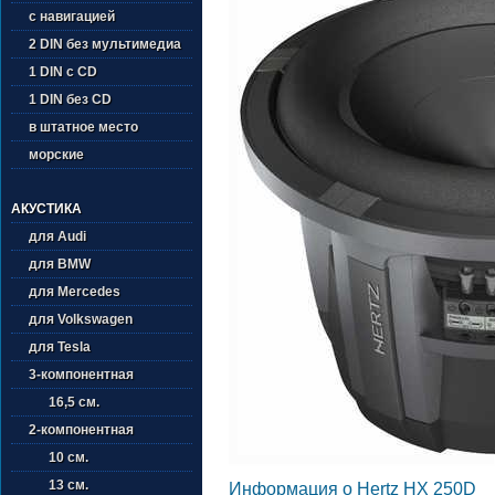
с навигацией
2 DIN без мультимедиа
1 DIN с CD
1 DIN без CD
в штатное место
морские
АКУСТИКА
для Audi
для BMW
для Mercedes
для Volkswagen
для Tesla
3-компонентная
16,5 см.
2-компонентная
10 см.
13 см.
Информация о Hertz HX 250D