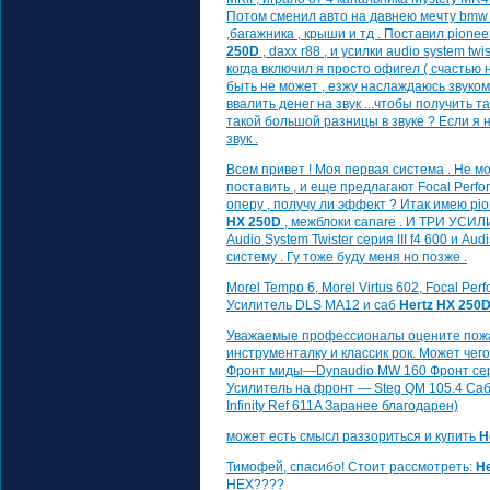
Потом сменил авто на давнею мечту bmw 
,багажника , крыши и тд . Поставил pioneer
250D
, daxx r88 , и усилки audio system twiste
когда включил я просто офигел ( счастью 
быть не может , езжу наслаждаюсь звуком 
ввалить денег на звук ...чтобы получить т
такой большой разницы в звуке ? Если я 
звук .
Всем привет ! Моя первая система . Не м
поставить , и еще предлагают Focal Perfo
оперу , получу ли эффект ? Итак имею pio
HX 250D
, межблоки canare . И ТРИ УСИЛИТ
Audio System Twister серия III f4 600 и Aud
систему . Гу тоже буду меня но позже .
Morel Tempo 6, Morel Virtus 602, Focal Pe
Усилитель DLS MA12 и саб
Hertz HX 250
Уважаемые профессионалы оцените пож
инструменталку и классик рок. Может че
Фронт миды—Dynaudio MW 160 Фронт се
Усилитель на фронт — Steg QM 105.4 Са
Infinity Ref 611A Заранее благодарен)
может есть смысл раззориться и купить
H
Тимофей, спасибо! Стоит рассмотреть:
He
HEX????