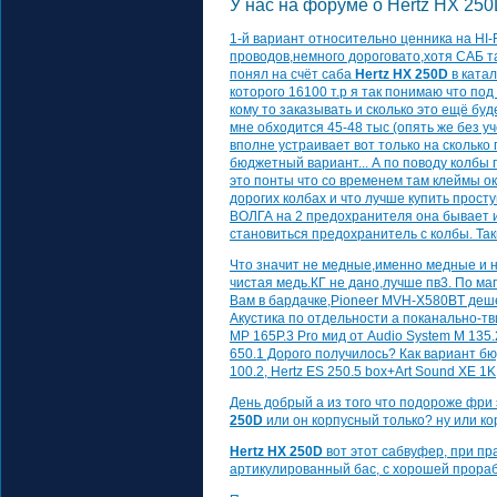
У нас на форуме о Hertz HX 250
1-й вариант относительно ценника на HI-F
проводов,немного дороговато,хотя САБ та
понял на счёт саба
Hertz HX 250D
в катал
которого 16100 т.р я так понимаю что по
кому то заказывать и сколько это ещё буд
мне обходится 45-48 тыс (опять же без у
вполне устраивает вот только на сколько г
бюджетный вариант... А по поводу колбы 
это понты что со временем там клеймы о
дорогих колбах и что лучше купить прос
ВОЛГА на 2 предохранителя она бывает и
становиться предохранитель с колбы. Так
Что значит не медные,именно медные и на
чистая медь.КГ не дано,лучше пв3. По ма
Вам в бардачке,Pioneer MVH-X580BT деше
Акустика по отдельности а поканально-тв
MP 165P.3 Pro мид от Audio System M 135
650.1 Дорого получилось? Как вариант б
100.2, Hertz ES 250.5 box+Art Sound XE 1K
День добрый а из того что подороже фри 
250D
или он корпусный только? ну или ко
Hertz HX 250D
вот этот сабвуфер, при пр
артикулированный бас, с хорошей прораб