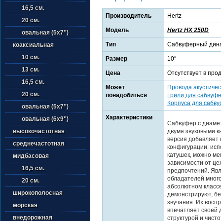
16,5 см.
Производитель
Hertz
20 см.
Модель
Hertz HX 250D
овальная (5х7'')
Тип
Сабвуферный дин
коаксиальная
10 см.
Размер
10″
13 см.
Цена
Отсутствует в про
16,5 см.
Может
Провода акустичес
20 см.
понадобиться
Грили для сабвуф
Корпуса для сабв
овальная (5х7'')
Характеристики
овальная (6х9'')
Сабвуфер с диаме
двумя звуковыми к
высокочастотная
версия добавляет 
среднечастотная
конфигурации: ис
катушек, можно ме
мидбасовая
зависимости от це
16,5 см.
предпочтений. Яв
обладателей много
20 см.
абсолютном классе”
широкополосная
демонстрируют, бе
звучания. Их восп
морская
впечатляет своей 
внедорожная
структурой и чист