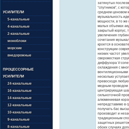
затянутых послезв
“спутников”, с ко
среднем ценовом к
УСИЛИТЕЛИ
музыкальность иде
5-канальные
мощности, в то же
малых объемах аку
4-канальные
закрытый корпус, 
2-канальные
увеличения глубин
сочетания музыкал
моноблоки
кроется в основат
морские
конструкции совре
низких частот уве
внедорожные
сверхжесткая стру
диффузора V-cone
охлаждения с мно
ПРОЦЕССОРНЫЕ
вентиляционными 
УСИЛИТЕЛИ
несколько уступае
превосходя любую
24-канальные
медным проводом з
центрирующая шай
16-канальные
сильноточной пров
14-канальные
алюминиевая корзи
непредставимо в с
12-канальные
получать бас высш
10-канальные
производит и неза
традиционным спо
9-канальные
защитных решеток,
8-канальные
обоих случаях доп