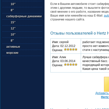
Если в Вашем автомобиле стоит сабвуфер
10''
этим с другими людьми, то вышлите фото
8''
своё мнение о его работе, название моде
Ваше имя или никнейм на наш E-Mail:
aut
сабвуферные динамики
страничке нашего сайта.
15''
12''
Отзывы пользователей о Hertz 
10''
8''
Имя: сергей
работает под моно
Дата: 02.12.2012
просто нет комент
активные
стати с наступающ
Оценка:
морские
Имя: Алик
Лучше сабвуфера 
Дата: 03.06.2014
качественый басс.
подходящий котор
Оценка:
Какая цена такой з
Добавить 
Hertz