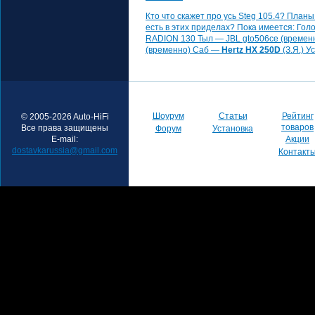
Кто что скажет про усь Steg 105.4? Планы
есть в этих приделах? Пока имеется: Го
RADION 130 Тыл — JBL gto506ce (временн
(временно) Саб —
Hertz HX 250D
(З.Я.) У
Шоурум
Статьи
Рейтинг
© 2005-2026 Auto-HiFi
товаров
Все права защищены
Форум
Установка
E-mail:
Акции
dostavkarussia@gmail.com
Контакт