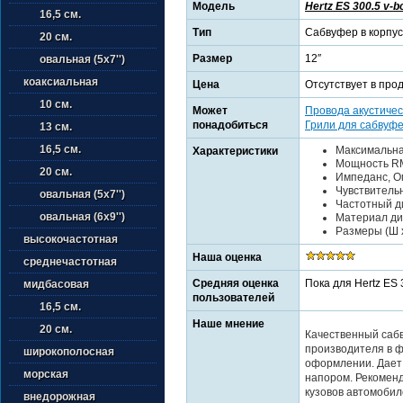
Модель
Hertz ES 300.5 v-b
16,5 см.
Тип
Сабвуфер в корпу
20 см.
Размер
12″
овальная (5х7'')
коаксиальная
Цена
Отсутствует в про
10 см.
Может
Провода акустичес
понадобиться
Грили для сабвуф
13 см.
16,5 см.
Максимальна
Характеристики
Мощность RM
20 см.
Импеданс, Ом
Чувствительно
овальная (5х7'')
Частотный ди
овальная (6х9'')
Материал ди
Размеры (Ш x 
высокочастотная
Наша оценка
среднечастотная
Средняя оценка
Пока для Hertz ES 
мидбасовая
пользователей
16,5 см.
Наше мнение
20 см.
Качественный саб
производителя в 
широкополосная
оформлении. Дает 
морская
напором. Рекоменд
кузовов автомобил
внедорожная