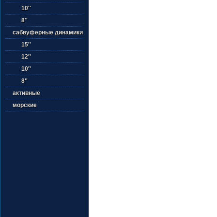
10''
8''
сабвуферные динамики
15''
12''
10''
8''
активные
морские