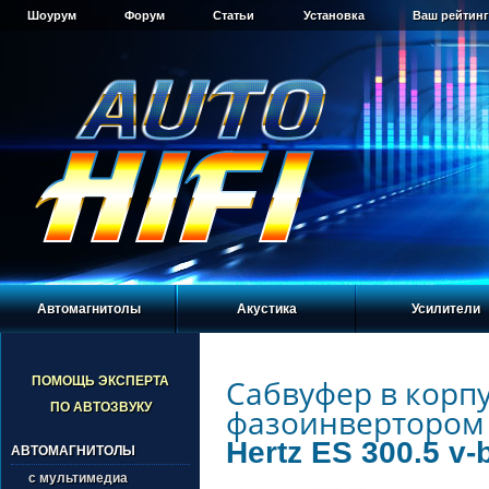
Шоурум
Форум
Статьи
Установка
Ваш рейтинг
Автомагнитолы
Акустика
Усилители
Сабвуфер в корпу
ПОМОЩЬ ЭКСПЕРТА
ПО АВТОЗВУКУ
фазоинвертoром
Hertz ES 300.5 v-
АВТОМАГНИТОЛЫ
с мультимедиа