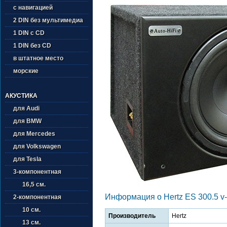
с навигацией
2 DIN без мультимедиа
1 DIN с CD
1 DIN без CD
в штатное место
морские
АКУСТИКА
для Audi
для BMW
для Mercedes
для Volkswagen
для Tesla
3-компонентная
16,5 см.
Информация о Hertz ES 300.5 v-
2-компонентная
10 см.
Производитель
Hertz
13 см.