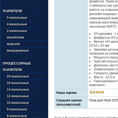
диаметра. Такая к
стабильностью хара
работе на повыше
УСИЛИТЕЛИ
динамик защищен 
5-канальные
закрывающей дифф
черным коротково
4-канальные
логотипом HERTZ.
2-канальные
НЧ-динамик : 1 х
моноблоки
Диффузор НЧ-д
Магнит НЧ-дин
морские
D134 х 25 мм
Звуковая катуш
внедорожные
проводом на алюм
Мощность (прод. 
Чувствительност
ПРОЦЕССОРНЫЕ
Диапазон частот 
Номинальное со
УСИЛИТЕЛИ
Габариты (Диаме
24-канальные
Масса : 10,5 кг
Принадлежности
16-канальные
комплекте
14-канальные
Наша оценка
12-канальные
Средняя оценка
Пока для Hertz DST
10-канальные
пользователей
9-канальные
8-канальные
Если в Вашем автомобиле стоит сабвуфер