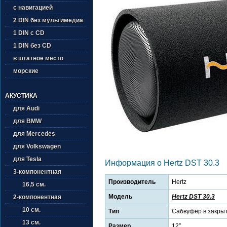
с навигацией
2 DIN без мультимедиа
1 DIN с CD
1 DIN без CD
в штатное место
морские
АКУСТИКА
для Audi
для BMW
для Mercedes
для Volkswagen
для Tesla
Информация о Hertz DST 30.3
3-компонентная
Производитель
Hertz
16,5 см.
Модель
Hertz DST 30.3
2-компонентная
10 см.
Тип
Сабвуфер в закры
13 см.
Размер
12″