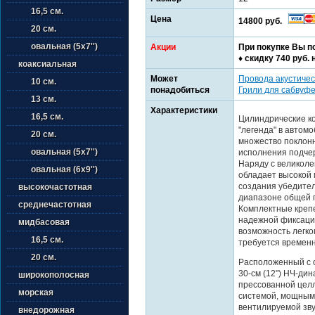
16,5 см.
Цена
14800 руб.
20 см.
овальная (5х7'')
Акции
При покупке Вы п
♦ cкидку 740 руб. 
коаксиальная
Может
Провода акустичес
10 см.
понадобиться
Грили для сабвуф
13 см.
Характеристики
16,5 см.
Цилиндрические к
"легенда" в автом
20 см.
множество поклонн
овальная (5х7'')
исполнения подче
Наряду с великол
овальная (6х9'')
обладает высокой 
создания убедите
высокочастотная
диапазоне общей г
среднечастотная
Комплектные креп
надежной фиксации
мидбасовая
возможность легко
16,5 см.
требуется временн
20 см.
Расположенный с 
30-см (12") НЧ-ди
широкополосная
прессованной цел
морская
системой, мощным
вентилируемой зву
внедорожная