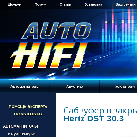
Шоурум
Форум
Статьи
Установка
Ваш рейтинг
Автомагнитолы
Акустика
Усилители
Сабвуфер в закр
ПОМОЩЬ ЭКСПЕРТА
ПО АВТОЗВУКУ
Hertz DST 30.3
АВТОМАГНИТОЛЫ
с мультимедиа