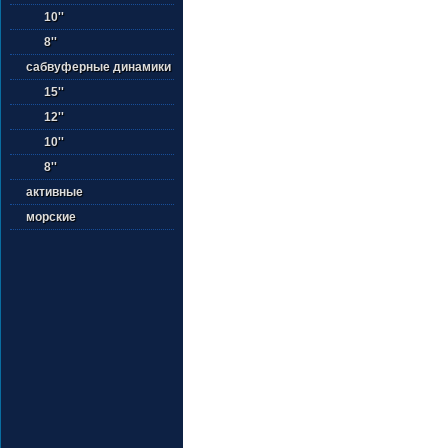
10''
8''
сабвуферные динамики
15''
12''
10''
8''
активные
морские