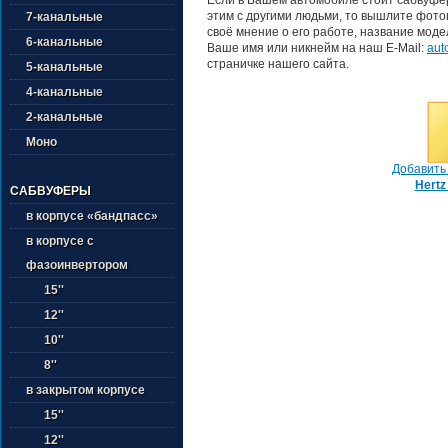
этим с другими людьми, то вышлите фото
7-канальные
своё мнение о его работе, название моде
6-канальные
Ваше имя или никнейм на наш E-Mail:
aut
страничке нашего сайта.
5-канальные
4-канальные
2-канальные
Моно
Добавить 
Hertz
САБВУФЕРЫ
в корпусе «бандпасс»
в корпусе с
фазоинвертором
15''
12''
10''
8''
в закрытом корпусе
15''
12''