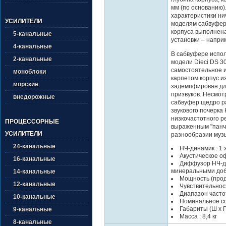
мм (по основанию)
характеристики ни
УСИЛИТЕЛИ
моделям сабвуфер
корпуса выполнена
5-канальные
установки – наприм
4-канальные
В сабвуфере испол
2-канальные
модели Dieci DS 3
самостоятельное 
моноблоки
карпетом корпус и
морские
задемпфирован дл
призвуков. Несмот
внедорожные
сабвуфер щедро р
звукового почерка 
низкочастотного р
ПРОЦЕССОРНЫЕ
выраженным "панче
УСИЛИТЕЛИ
разнообразии муз
24-канальные
НЧ-динамик : 1 
Акустическое о
16-канальные
Диффузор НЧ-д
минеральными до
14-канальные
Мощность (прод. 
12-канальные
Чувствительност
Диапазон частот 
10-канальные
Номинальное со
Габариты (Ш х Г 
9-канальные
Масса : 8,4 кг
8-канальные