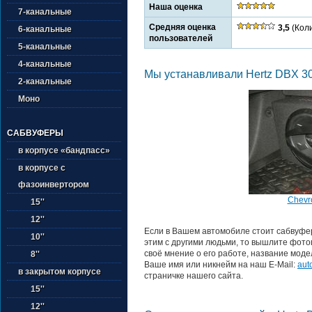
Наша оценка
7-канальные
Средняя оценка
3,5
(Коли
6-канальные
пользователей
5-канальные
4-канальные
Мы устанавливали Hertz DBX 30.
2-канальные
Моно
САБВУФЕРЫ
в корпусе «бандпасс»
в корпусе с
фазоинвертором
Chevr
15''
12''
Если в Вашем автомобиле стоит сабвуфер
10''
этим с другими людьми, то вышлите фото
своё мнение о его работе, название моде
8''
Ваше имя или никнейм на наш E-Mail:
aut
в закрытом корпусе
страничке нашего сайта.
15''
12''