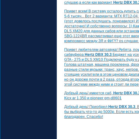
слушаю,а если как вариант
Hertz DBX 30.
Привет всем! В систему осталось купить 
5-6 тысяч... Вот 2 варианта: MTX RT12-04
(этот довелось послушать, понравился) 
достаточно! И собственно вопросы: 1) Как
DLS XM20 для данных сабов или останови
SBG-1224BR рассматривал еще этот вариа
компромисс между ЗЯ и ФИ?!? ps слушаю в
Привет любителям автозвука! Ребята, по
сабвуфера
Hertz DBX 30.3
Бюджет на усил
GTA - 275 и DLS XM10 Подключать буду к 
Голова штатная, машина проклеена, фро
разные стили музыки: транс, хаус, негров.
стоящие усилители в этом ценовом диапа
но он дороже почти в 2 раза, отсюда втор
этой системе между ними и стоит ли пер
Добрый день! имеется саб,
Hertz DBX 30.
Kicx ar 1.350 и pioneer gm-d8601
Добрый день! Приобрел
Hertz DBX 30.3
.
бы выбрать что-то до 5000р. Если есть 
благодарен. Спасибо!