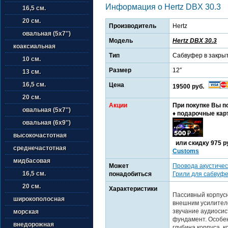
Информация о Hertz DBX 30.3
16,5 см.
20 см.
Производитель
Hertz
овальная (5х7'')
Модель
Hertz DBX 30.3
коаксиальная
Тип
Сабвуфер в закры
10 см.
Размер
12″
13 см.
16,5 см.
Цена
19500 руб.
20 см.
Акции
При покупке Вы п
овальная (5х7'')
♦ подарочные кар
овальная (6х9'')
высокочастотная
или cкидку 975 р
среднечастотная
Customs
мидбасовая
Может
Провода акустичес
16,5 см.
понадобиться
Грили для сабвуф
20 см.
Характеристики
Пассивный корпусн
широкополосная
внешним усилител
звучание аудиоси
морская
фундамент. Особен
внедорожная
глубина корпуса, к