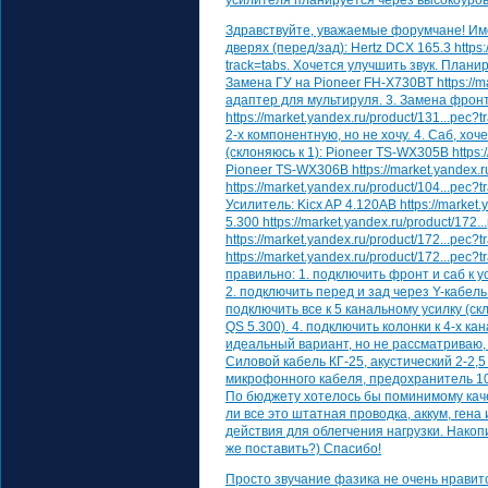
усилителя планируется через высокоуров
Здравствуйте, уважаемые форумчане! Имее
дверях (перед/зад): Hertz DCX 165.3 https:
track=tabs. Хочется улучшить звук. Плани
Замена ГУ на Pioneer FH-X730BT https://mar
адаптер для мультируля. 3. Замена фронт
https://market.yandex.ru/product/131...pec
2-х компонентную, но не хочу. 4. Саб, х
(склоняюсь к 1): Pioneer TS-WX305B https:/
Pioneer TS-WX306B https://market.yandex.r
https://market.yandex.ru/product/104...pec
Усилитель: Kicx AP 4.120AB https://market.
5.300 https://market.yandex.ru/product/172.
https://market.yandex.ru/product/172...pec?
https://market.yandex.ru/product/172...pec?
правильно: 1. подключить фронт и саб к у
2. подключить перед и зад через Y-кабель 
подключить все к 5 канальному усилку (скл
QS 5.300). 4. подключить колонки к 4-х к
идеальный вариант, но не рассматриваю, т
Силовой кабель КГ-25, акустический 2-2,5
микрофонного кабеля, предохранитель 1
По бюджету хотелось бы поминимому каче
ли все это штатная проводка, аккум, гена 
действия для облегчения нагрузки. Накопи
же поставить?) Спасибо!
Просто звучание фазика не очень нравитс