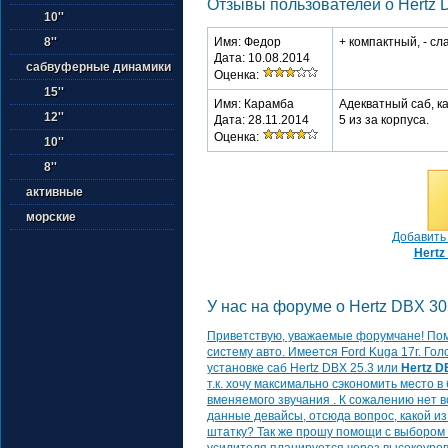
Отзывы пользователей о Hertz D
10''
Имя: Федор
+ компактный, - сл
8''
Дата: 10.08.2014
сабвуферные динамики
Оценка:
15''
Имя: Карамба
Адекватный саб, к
12''
Дата: 28.11.2014
5 из за корпуса.
Оценка:
10''
8''
активные
морские
Добавить 
Hertz
У нас на форуме о Hertz DBX 30.
Приветствую, уважаемые форумчане! Пом
систему авто. Имеется Ford Kuga 17г. Гол
установке саб Hertz DBX 25.3 или
Hertz D
т.к. хочу максимально сэкономить место 
вменяемого звучания . К сожалению нет 
данные девайсы, отсюда вопрос, какой и
штатку? Так же прошу помощи с выбором 