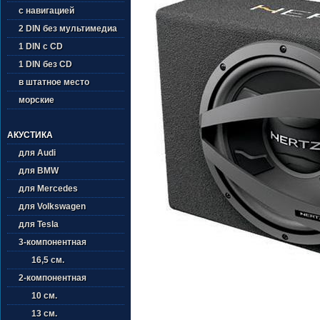
с навигацией
2 DIN без мультимедиа
1 DIN с CD
1 DIN без CD
в штатное место
морские
АКУСТИКА
для Audi
для BMW
для Mercedes
для Volkswagen
для Tesla
3-компонентная
16,5 см.
2-компонентная
10 см.
13 см.