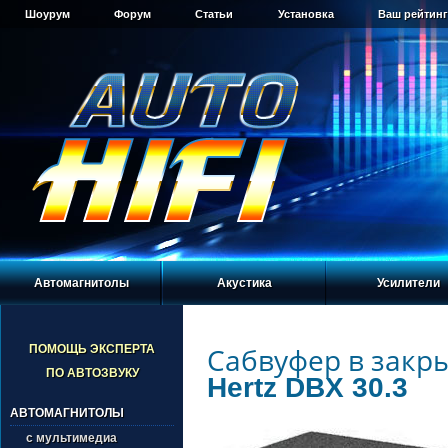
Шоурум
Форум
Статьи
Установка
Ваш рейтинг
Автомагнитолы
Акустика
Усилители
Сабвуфер в закр
ПОМОЩЬ ЭКСПЕРТА
ПО АВТОЗВУКУ
Hertz DBX 30.3
АВТОМАГНИТОЛЫ
с мультимедиа