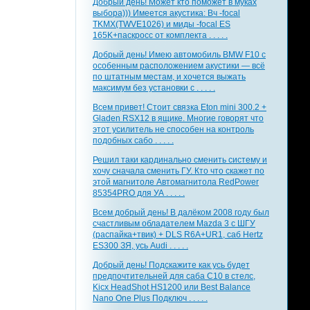
Добрый день! Может кто поможет в муках
выбора))) Имеется акустика: Вч -focal
TKMX(TWVE1026) и миды -focal ES
165K+паскросс от комплекта . . . . .
Добрый день! Имею автомобиль BMW F10 с
особенным расположением акустики — всё
по штатным местам, и хочется выжать
максимум без установки с . . . . .
Всем привет! Стоит связка Eton mini 300.2 +
Gladen RSX12 в ящике. Многие говорят что
этот усилитель не способен на контроль
подобных сабо . . . . .
Решил таки кардинально сменить систему и
хочу сначала сменить ГУ. Кто что скажет по
этой магнитоле Автомагнитола RedPower
85354PRO для УА . . . . .
Всем добрый день! В далёком 2008 году был
счастливым обладателем Mazda 3 с ШГУ
(распайка+твик) + DLS R6A+UR1, саб Hertz
ES300 ЗЯ, усь Audi . . . . .
Добрый день! Подскажите как усь будет
предпочтительней для саба С10 в стелс,
Kicx HeadShot HS1200 или Best Balance
Nano One Plus Подключ . . . . .