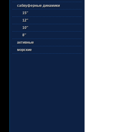
сабвуферные динамики
15''
12''
10''
8''
активные
морские