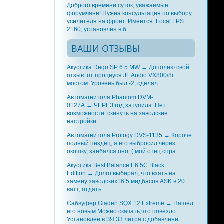
Доброго времени суток, уважаемые
форумчане! Нужна консультация по выбору
усилителя на фронт. Имеется: Focal FPS
2160, установлен в б . . . . .
ВАШИ ОТЗЫВЫ
Акустика Dego SP 6.5 MW → Дополню свой
отзыв: от процеуся JL Audio VX800/8i
мостом. Уровень был -2, сделал . . . . .
Автомагнитола Phantom DVM-
0127A → ЧЕРЕЗ год затупила. Нет
возможности. скинуть на заводские
настройки. . . . . .
Автомагнитола Prology DVS-1135 → Короче
полный пиздец, я его выбросил через
окошку, заебался оно, ( мой отец спра . . . . .
Акустика Best Balance E6.5C Black
Edition → Долго выбирал, что взять на
замену заводских16.5 мидбасов ASK в 20
ватт, отдать . . . . .
Сабвуфер Gladen SQX 12 Extreme → Нашёл
его новым.Можно скачать,что повезло.
Установлен в ЗЯ 33 литра с добавлени . . . . .