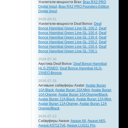
Усилители мощности Brax:
Brax RX2 PRO
Digital Input
,
Brax RX2 PRO Founders Edition
Digital Input
.
2026-08-01
Усилители мощности Deaf Bonce:
Deaf
Bonce Hannibal Green Line GL-100.2
,
Deaf
Bonce Hannibal Green Line GL-100.4
,
Deaf
Bonce Hannibal Green Line GL-130.4
,
Deaf
Bonce Hannibal Green Line GL-150.2
,
Deaf
Bonce Hannibal Green Line GL-150.4
,
Deaf
Bonce Hannibal Green Line GL-700.1
.
2026-07-30
Акустика Deaf Bonce:
Deaf Bonce Hannibal
HLG-25NEO
,
Deaf Bonce Hannibal HLG-
25NEO Bronze
.
2026-07-28
Активыне сабвуферы Avatar:
Avatar Buran
10A Black
,
Avatar Buran 10A Mint
,
Avatar Buran
10A Orange
,
Avatar Buran 10A Orange/Black
,
Avatar Buran 12A Black
,
Avatar Buran 12A Mint
,
Avatar Buran 12A Orange
,
Avatar Buran 12A
Orange/Black
.
2026-07-23
Сабвуферы Awave:
Awave A8
,
Awave A8S
,
Awave AST11Tv6
,
Awave LUG11 Pro
.