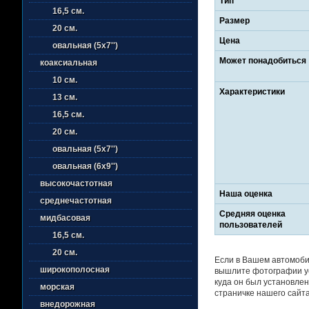
Тип
16,5 см.
Размер
20 см.
Цена
овальная (5х7'')
Может понадобиться
коаксиальная
10 см.
Характеристики
13 см.
16,5 см.
20 см.
овальная (5х7'')
овальная (6х9'')
высокочастотная
Наша оценка
среднечастотная
Средняя оценка
мидбасовая
пользователей
16,5 см.
20 см.
Если в Вашем автомоби
широкополосная
вышлите фотографии ус
куда он был установлен
морская
страничке нашего сайта
внедорожная