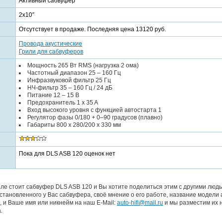
Активный сабвуфер
2x10″
Отсутствует в продаже. Последняя цена 13120 руб.
Провода акустические
Грили для сабвуферов
Мощность 265 Вт RMS (нагрузка 2 ома)
Частотный диапазон 25 – 160 Гц
Инфразвуковой фильтр 25 Гц
НЧ-фильтр 35 – 160 Гц / 24 дБ
Питание 12 – 15 В
Предохранитель 1 x 35 A
Вход высокого уровня с функцией автостарта 1
Регулятор фазы 0/180 + 0–90 градусов (плавно)
Габариты 800 x 280/200 x 330 мм
Пока для DLS ASB 120 оценок нет
ле стоит сабвуфер DLS ASB 120 и Вы хотите поделиться этим с другими людь
тановленного у Вас сабвуфера, своё мнение о его работе, название модели 
, и Ваше имя или никнейм на наш E-Mail:
auto-hifi@mail.ru
и мы разместим их 
.