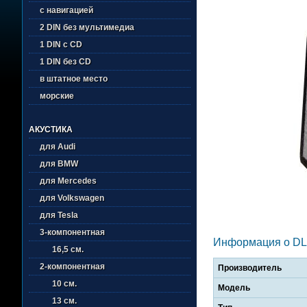
с навигацией
2 DIN без мультимедиа
1 DIN с CD
1 DIN без CD
в штатное место
морские
АКУСТИКА
для Audi
для BMW
для Mercedes
для Volkswagen
для Tesla
3-компонентная
Информация о DL
16,5 см.
2-компонентная
Производитель
10 см.
Модель
13 см.