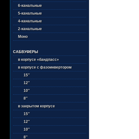
6-канальные
5-канальные
4-канальные
2-канальные
Моно
САБВУФЕРЫ
в корпусе «бандпасс»
в корпусе с фазоинвертором
15''
12''
10''
8''
в закрытом корпусе
15''
12''
10''
8''