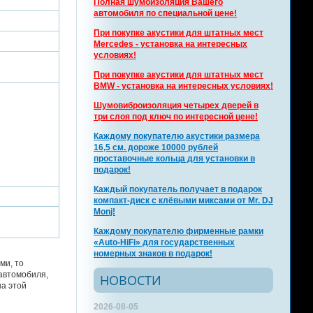
Полная шумоизоляция Вашего
автомобиля по специальной цене!
При покупке акустики для штатных мест
Mercedes - установка на интересных
условиях!
При покупке акустики для штатных мест
BMW - установка на интересных условиях!
Шумовиброизоляция четырех дверей в
три слоя под ключ по интересной цене!
Каждому покупателю акустики размера
16,5 см. дороже 10000 рублей
проставочные кольца для установки в
подарок!
Каждый покупатель получает в подарок
компакт-диск с клёвыми миксами от Mr. DJ
Monj!
Каждому покупателю фирменные рамки
«Auto-HiFi» для государственных
номерных знаков в подарок!
ми, то
автомобиля,
НОВОСТИ
на этой
2026-08-05