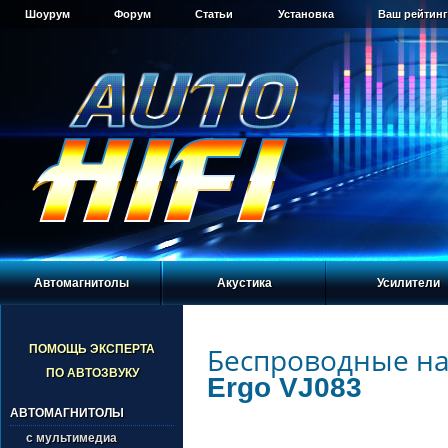
Шоурум
Форум
Статьи
Установка
Ваш рейтинг
Автомагнитолы
Акустика
Усилители
Беспроводные н
ПОМОЩЬ ЭКСПЕРТА
ПО АВТОЗВУКУ
Ergo VJ083
АВТОМАГНИТОЛЫ
с мультимедиа