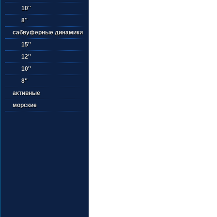
10''
8''
сабвуферные динамики
15''
12''
10''
8''
активные
морские