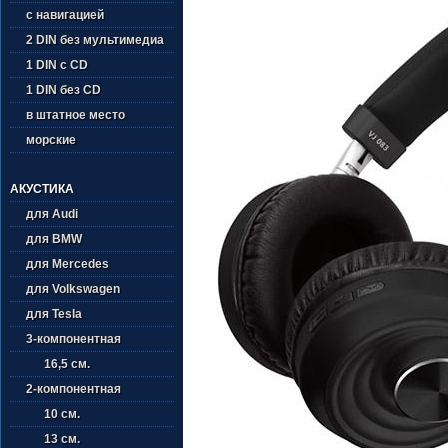
с навигацией
2 DIN без мультимедиа
1 DIN с CD
1 DIN без CD
в штатное место
морские
АКУСТИКА
для Audi
для BMW
для Mercedes
для Volkswagen
для Tesla
3-компонентная
16,5 см.
2-компонентная
10 см.
13 см.