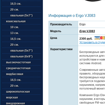
16,5 см.
20 см.
Информация о Ergo VJ083
овальная (5х7'')
коаксиальная
Производитель
Ergo
10 см.
Модель
Ergo VJ083
13 см.
Цена
2300 руб.
16,5 см.
Установить в студи
20 см.
Характеристики
овальная (5х7'')
Беспроводные авт
используются для
овальная (6х9'')
устройствам и на
высокочастотная
системе Android.
среднечастотная
Современные авто
правило, оборудов
мидбасовая
беспроводных науш
16,5 см.
требуется подключ
наушников, наприм
20 см.
потолочный монито
широкополосная
Компания Ergo Ele
морская
наушники, в котор
свободные FM част
внедорожная