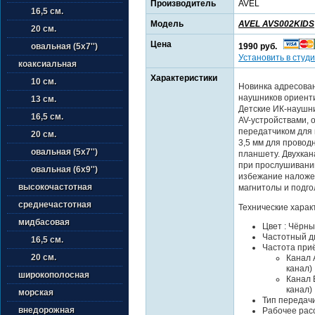
Производитель
AVEL
16,5 см.
Модель
AVEL AVS002KIDS
20 см.
Цена
1990 руб.
овальная (5х7'')
Установить в студи
коаксиальная
Характеристики
10 см.
Новинка адресован
наушников ориенти
13 см.
Детские ИК-наушн
16,5 см.
AV-устройствами,
передатчиком для 
20 см.
3,5 мм для провод
овальная (5х7'')
планшету. Двухкан
при прослушивании
овальная (6х9'')
избежание наложен
высокочастотная
магнитолы и подго
среднечастотная
Технические харак
мидбасовая
Цвет : Чёрн
Частотный ди
16,5 см.
Частота приё
20 см.
Канал 
канал)
широкополосная
Канал 
канал)
морская
Тип передачи
внедорожная
Рабочее расс