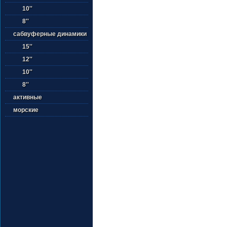
10''
8''
сабвуферные динамики
15''
12''
10''
8''
активные
морские