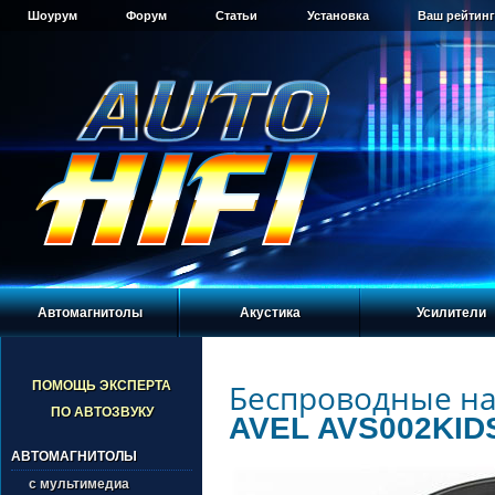
Шоурум
Форум
Статьи
Установка
Ваш рейтинг
Автомагнитолы
Акустика
Усилители
Беспроводные н
ПОМОЩЬ ЭКСПЕРТА
ПО АВТОЗВУКУ
AVEL AVS002KID
АВТОМАГНИТОЛЫ
с мультимедиа