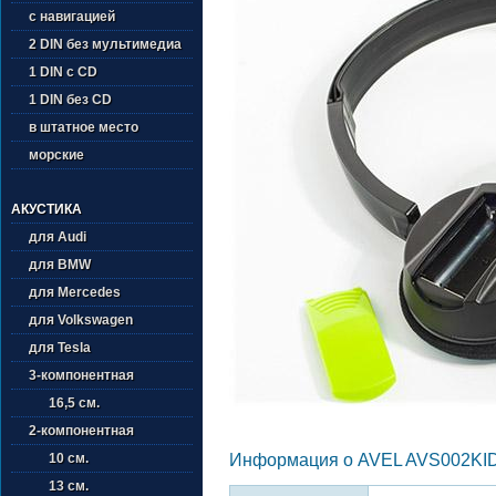
с навигацией
2 DIN без мультимедиа
1 DIN с CD
1 DIN без CD
в штатное место
морские
АКУСТИКА
для Audi
для BMW
для Mercedes
для Volkswagen
для Tesla
3-компонентная
16,5 см.
2-компонентная
10 см.
Информация о AVEL AVS002KI
13 см.