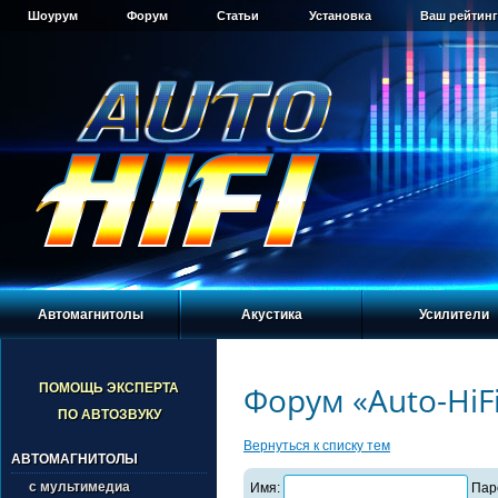
Шоурум
Форум
Статьи
Установка
Ваш рейтинг
Автомагнитолы
Акустика
Усилители
Форум «Auto-HiF
ПОМОЩЬ ЭКСПЕРТА
ПО АВТОЗВУКУ
Вернуться к списку тем
АВТОМАГНИТОЛЫ
с мультимедиа
Имя:
Пар