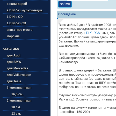
с навигацией
2 DIN без мультимедиа
Сообщение
1 DIN с CD
1 DIN без CD
Всем добрый день! В далёком 2008 го
счастливым обладателем Mazda 3 с 
в штатное место
DLS R6A
(распайка+твик) +
+UR1, саб 
морские
усь AudioArt, полная шумка двери, пол
багажник. Данный сетап дарил прекра
уха звучание.
АКУСТИКА
Все последующие машины были без ав
для Audi
Сейчас приобрёл Exeed RX, хотел бы 
для BMW
нём автозвук.
для Mercedes
В планах: шумка дверей + багажник. Ш
фронт (процеусь или проц+отдельный 
для Volkswagen
центральный канал (оставлю штатный)
для Tesla
моноблок). Тыл оставлю от ШГУ, прибе
фейдером на ШГУ, чтобы не лез в сцен
3-компонентная
16,5 см.
Слушаю в основном клубную музыку, ре
Park и т.д.). Уровень громкости - выше
2-компонентная
10 см.
Бюджет на шумку + компоненты + уста
настройка - 150-200к.
13 см.