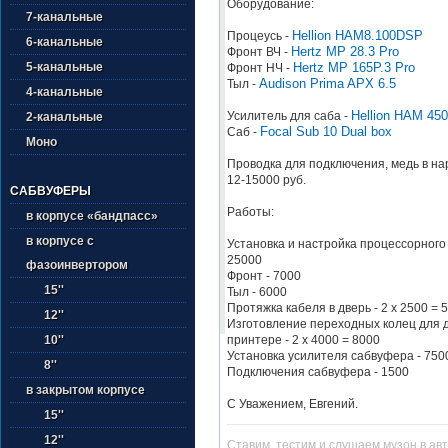
Оборудование:
7-канальные
Hellion HAM8.100DSP
Процеусь -
6-канальные
Hertz MP 28.3 Pro
Фронт ВЧ -
Hertz MP 165P.3 Pro
5-канальные
Фронт НЧ -
Audison Prima APX 6.5
Тыл -
4-канальные
Hellion HAM 45
Усилитель для саба -
2-канальные
Focal Sub 10 Dual box
Саб -
Моно
Проводка для подключения, медь в на
12-15000 руб.
САБВУФЕРЫ
Работы:
в корпусе «бандпасс»
в корпусе с
Установка и настройка процессорного
25000
фазоинвертором
Фронт - 7000
15''
Тыл - 6000
Протяжка кабеля в дверь - 2 х 2500 = 
12''
Изготовление переходных колец для 
принтере - 2 х 4000 = 8000
10''
Установка усилителя сабвуфера - 750
8''
Подключения сабвуфера - 1500
в закрытом корпусе
С Уважением, Евгений.
15''
12''
Ставим, тестим и слушаем музон в ав