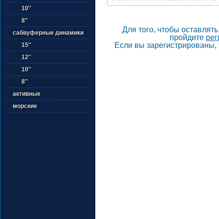
10''
8''
Для того, чтобы оставлят
сабвуферные динамики
пройдите
рег
Если вы зарегистрированы, 
15''
12''
10''
8''
активные
морские