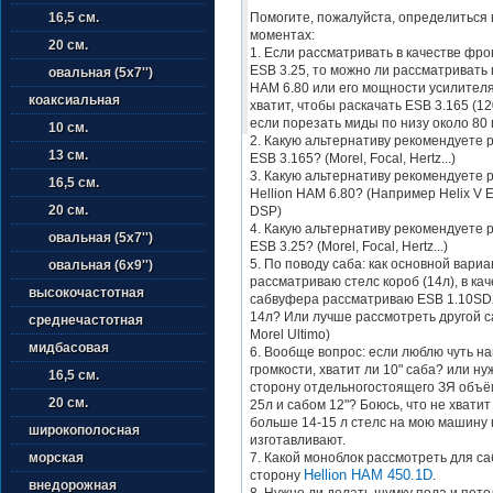
Помогите, пожалуйста, определиться 
16,5 см.
моментах:
20 см.
1. Если рассматривать в качестве фро
ESB 3.25, то можно ли рассматривать 
овальная (5х7'')
HAM 6.80 или его мощности усилителя
коаксиальная
хватит, чтобы раскачать ESB 3.165 (1
если порезать миды по низу около 80 
10 см.
2. Какую альтернативу рекомендуете 
13 см.
ESB 3.165? (Morel, Focal, Hertz...)
3. Какую альтернативу рекомендуете 
16,5 см.
Hellion HAM 6.80? (Например Helix V Ei
20 см.
DSP)
4. Какую альтернативу рекомендуете 
овальная (5х7'')
ESB 3.25? (Morel, Focal, Hertz...)
5. По поводу саба: как основной вариа
овальная (6х9'')
рассматриваю стелс короб (14л), в кач
высокочастотная
сабвуфера рассматриваю ESB 1.10SD2
14л? Или лучше рассмотреть другой с
среднечастотная
Morel Ultimo)
мидбасовая
6. Вообще вопрос: если люблю чуть н
громкости, хватит ли 10" саба? или ну
16,5 см.
сторону отдельногостоящего ЗЯ объё
20 см.
25л и сабом 12"? Боюсь, что не хватит
больше 14-15 л стелс на мою машину 
широкополосная
изготавливают.
7. Какой моноблок рассмотреть для с
морская
Hellion HAM 450.1D
сторону
.
внедорожная
8. Нужно ли делать шумку пола и пот