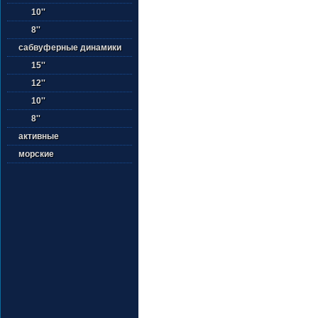
10''
8''
сабвуферные динамики
15''
12''
10''
8''
активные
морские