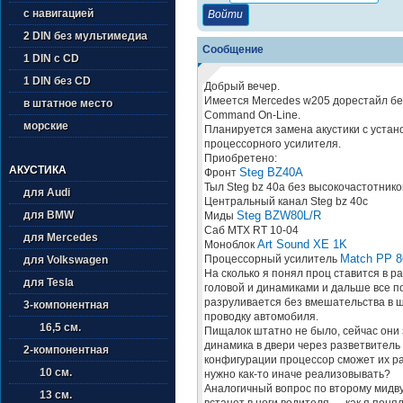
с навигацией
2 DIN без мультимедиа
Сообщение
1 DIN с CD
1 DIN без CD
Добрый вечер.
Имеется Mercedes w205 дорестайл бе
в штатное место
Command On-Line.
морские
Планируется замена акустики с устан
процессорного усилителя.
Приобретено:
АКУСТИКА
Steg BZ40A
Фронт
Тыл Steg bz 40a без высокочастотнико
для Audi
Центральный канал Steg bz 40c
Steg BZW80L/R
для BMW
Миды
Саб MTX RT 10-04
для Mercedes
Art Sound XE 1K
Моноблок
Match PP 
Процессорный усилитель
для Volkswagen
На сколько я понял проц ставится в р
для Tesla
головой и динамиками и дальше все п
разруливается без вмешательства в 
3-компонентная
проводку автомобиля.
16,5 см.
Пищалок штатно не было, сейчас они
динамика в двери через разветвитель
2-компонентная
конфигурации процессор сможет их р
10 см.
нужно как-то иначе реализовывать?
Аналогичный вопрос по второму мидв
13 см.
встанет в ноги водителя — как я понял