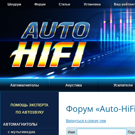
Шоурум
Форум
Статьи
Установка
Ваш рейтинг
Автомагнитолы
Акустика
Усилители
Форум «Auto-HiF
ПОМОЩЬ ЭКСПЕРТА
ПО АВТОЗВУКУ
Вернуться к списку тем
АВТОМАГНИТОЛЫ
с мультимедиа
Имя:
Пар