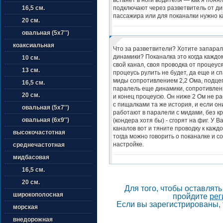
подключают через разветвитель от ди
16,5 см.
пассажира или для поканалки нужно к
20 см.
овальная (5х7'')
коаксиальная
Что за разветвители? Хотите запара
динамики? Поканалка это когда каждо
10 см.
свой канал, своя проводка от процеуся
13 см.
процеусь рулить не будет, да еще и сп
миды сопротивлением 2,2 Ома, подцеп
16,5 см.
паралель еще динамики, сопротивлен
20 см.
и конец процеусю. Он ниже 2 Ом не ра
с пищалками та же история, и если они
овальная (5х7'')
работают в паралели с мидами, без к
овальная (6х9'')
(кондера хотя бы) - сгорят на фиг. У В
каналов вот и тяните проводку к кажд
высокочастотная
тогда можно говорить о поканалке и 
настройке.
среднечастотная
мидбасовая
16,5 см.
20 см.
Для того, чтобы оставлят
широкополосная
пройдите
рег
Если вы зарегистрированы, 
морская
внедорожная