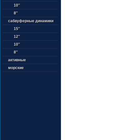
10''
8''
сабвуферные динамики
15''
12''
10''
8''
активные
морские