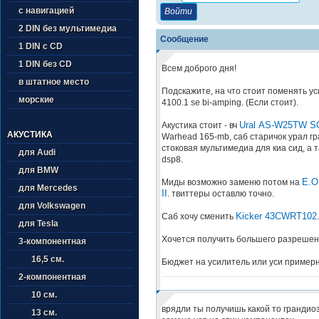
с навигацией
2 DIN без мультимедиа
Сообщение
1 DIN с CD
1 DIN без CD
Всем доброго дня!
в штатное место
Подскажите, на что стоит поменять ус
морские
4100.1 se bi-amping. (Если стоит).
Ural AS-W25TW S
Акустика стоит - вч
АКУСТИКА
Warhead 165-mb, саб старичок урал гр
стоковая мультимедиа для киа сид, а т
для Audi
dsp8.
для BMW
E.O
Миды возможно заменю потом на
для Mercedes
II
. твиттеры оставлю точно.
для Volkswagen
Kicker 43CWRT102
Саб хочу сменить
.
для Tesla
Хочется получить большего разрешен
3-компонентная
16,5 см.
Бюджет на усилитель или уси примерн
2-компонентная
10 см.
врядли ты получишь какой то грандио
13 см.