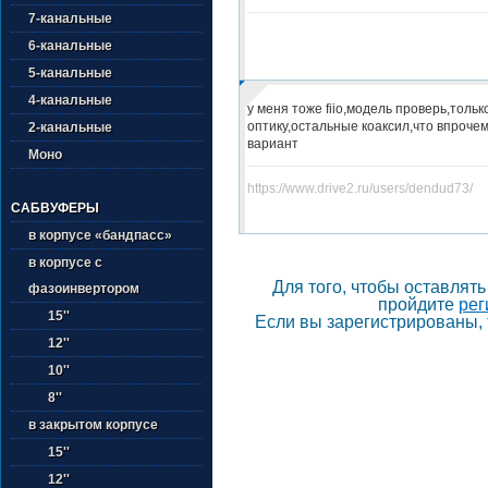
7-канальные
6-канальные
5-канальные
4-канальные
у меня тоже fiio,модель проверь,тольк
оптику,остальные коаксил,что впроче
2-канальные
вариант
Моно
https://www.drive2.ru/users/dendud73/
САБВУФЕРЫ
в корпусе «бандпасс»
в корпусе с
Для того, чтобы оставлят
фазоинвертором
пройдите
рег
15''
Если вы зарегистрированы, 
12''
10''
8''
в закрытом корпусе
15''
12''