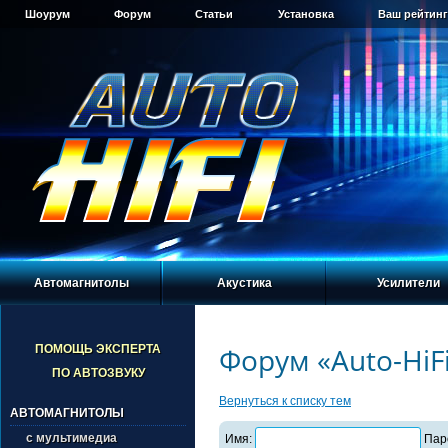
Шоурум
Форум
Статьи
Установка
Ваш рейтинг
Автомагнитолы
Акустика
Усилители
Форум «Auto-HiF
ПОМОЩЬ ЭКСПЕРТА
ПО АВТОЗВУКУ
Вернуться к списку тем
АВТОМАГНИТОЛЫ
с мультимедиа
Имя:
Пар