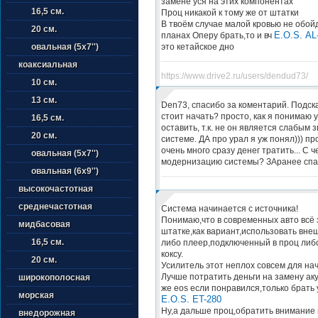
замене уся на этих компонентах
16,5 см.
Проц никакой к тому же от штатки
В твоём случае малой кровью не обой
20 см.
E.O.S. AL
планах Оперу брать,то и вч
это кетайское дно
овальная (5х7'')
коаксиальная
https://www.drive2.ru/users/dendud73/
10 см.
13 см.
Den73, спасибо за коментарий. Подска
стоит начать? просто, как я понимаю 
16,5 см.
оставить, т.к. не он является слабым 
20 см.
системе. ДА про урал я уж понял))) пр
очень много сразу денег тратить... С ч
овальная (5х7'')
модернизацию системы? ЗАранее спа
овальная (6х9'')
высокочастотная
среднечастотная
Система начинается с источника!
Понимаю,что в современных авто всё 
мидбасовая
штатке,как вариант,использовать вне
16,5 см.
либо плеер,подключенный в проц либо
коксу.
20 см.
Усилитель этот неплох совсем для на
Лучше потратить деньги на замену аку
широкополосная
же eos если понравился,только брать 
морская
E.O.S. ET-280
Ну,а дальше проц,обратить внимание 
внедорожная