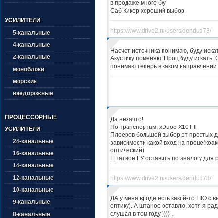
в продаже много б/у
Саб Кикер хороший выбор
УСИЛИТЕЛИ
https://www.drive2.ru/users/dendud73/
5-канальные
4-канальные
Насчет источника понимаю, буду искат
2-канальные
Акустику поменяю. Проц буду искать. 
понимаю теперь в каком направлении 
моноблоки
морские
внедорожные
ПРОЦЕССОРНЫЕ
Да незачто!
По транспортам, xDuoo X10T ll
УСИЛИТЕЛИ
Плееров большой выбор,от простых до
24-канальные
зависимости какой вход на проце(коа
оптический)
16-канальные
Штатное ГУ оставить по аналогу для 
14-канальные
12-канальные
https://www.drive2.ru/users/dendud73/
10-канальные
ДА у меня вроде есть какой-то FIIO с 
9-канальные
оптику). А штаное оставлю, хотя я ра
слушал в том году )))) .
8-канальные