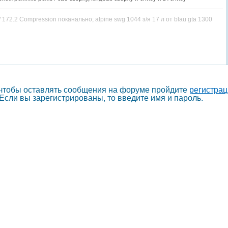
 172.2 Compression поканально; alpine swg 1044 з/я 17 л от blau gta 1300
 чтобы оставлять сообщения на форуме пройдите
регистра
Если вы зарегистрированы, то введите имя и пароль.