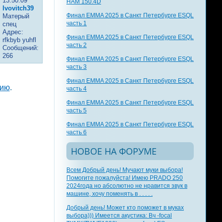
13:50:09
HAM 150.4D
lvovitch39
Финал EMMA 2025 в Санкт Петербурге ESQL
Матерый
часть 1
спец
Адрес:
Финал EMMA 2025 в Санкт Петербурге ESQL
rfkbyb yuhfl
часть 2
Сообщений:
266
Финал EMMA 2025 в Санкт Петербурге ESQL
часть 3
Финал EMMA 2025 в Санкт Петербурге ESQL
цию
.
часть 4
Финал EMMA 2025 в Санкт Петербурге ESQL
часть 5
Финал EMMA 2025 в Санкт Петербурге ESQL
часть 6
НОВОЕ НА ФОРУМЕ
Всем Добрый день! Мучают муки выбора!
Помогите пожалуйста! Имею PRADO 250
2024года но абсолютно не нравится звук в
машине, хочу поменять в . . . . .
Добрый день! Может кто поможет в муках
выбора))) Имеется акустика: Вч -focal