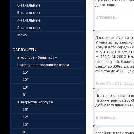
Спасибо! Выбор остан
достаточно.
6-канальные
5-канальные
В процессе...
4-канальные
2-канальные
Моно
Достаточно будет этог
У меня вот вопрос: х
Хочу вместо середины
САБВУФЕРЫ
MP70.3 Pro+ MP25.3 Pro
ML700.3+ML280.3. Или
в корпусе «бандпасс»
середина... По бюджету
в корпусе с фазоинвертором
сверху до 800гц, дальш
фильтра до 4500Гц в 
15''
12''
Teyes Spro 2/32+BB6
10''
8''
Что-то не совсем поня
Нижняя граница 200-30
в закрытом корпусе
дюймового динамика б
15''
12''
В процессе...
10''
8''
алпайн92 в трех-полос