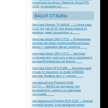
усилителя на фронт. Имеется: Focal FPS
2160, установлен в б . . . . .
ВАШИ ОТЗЫВЫ
Акустика Pioneer TS-A6916 → Стояли в ваз
2110 лет так 15-20. всю жизнь играли от
мафона, даже так неплохо, н . . . . .
Акустика Alpine SPG-17CS → Подключаем
конечно же через усилитель!Желательно
фронт + сабвуфер.Звучит приятно . . . . .
Акустика Alpine SPG-17CS → Акустика
отличная,всё у неё есть и бас и середина и
высокие!Подключать её конечн . . . . .
Акустика Dego SP 6.5 MW → Дополню свой
отзыв: от процеуся JL Audio VX800/8i
мостом. Уровень был -2, сделал . . . . .
Автомагнитола Phantom DVM-
0127A → ЧЕРЕЗ год затупила. Нет
возможности. скинуть на заводские
настройки. . . . . .
Автомагнитола Prology DVS-1135 → Короче
полный пиздец, я его выбросил через