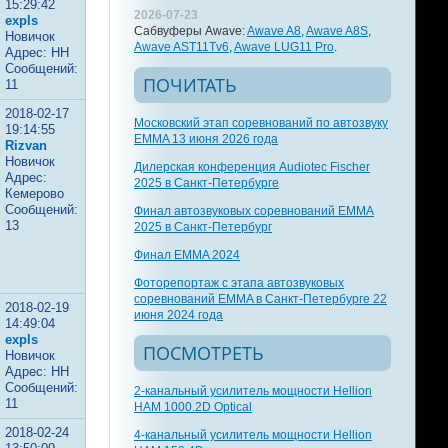
15:29:42
2026-07-23
expls
Сабвуферы Awave:
Awave A8
,
Awave A8S
,
Новичок
Awave AST11Tv6
,
Awave LUG11 Pro
.
Адрес: НН
Сообщений:
ПОЧИТАТЬ
11
2018-02-17
Московский этап соревнований по автозвуку
19:14:55
EMMA 13 июня 2026 года
Rizvan
Новичок
Дилерская конференция Audiotec Fischer
Адрес:
2025 в Санкт-Петербурге
Кемерово
Сообщений:
Финал автозвуковых соревнований EMMA
13
2025 в Санкт-Петербург
Финал EMMA 2024
Фоторепортаж с этапа автозвуковых
соревнований EMMA в Санкт-Петербурге 22
2018-02-19
июня 2024 года
14:49:04
expls
ПОСМОТРЕТЬ
Новичок
Адрес: НН
Сообщений:
2-канальный усилитель мощности Hellion
11
HAM 1000.2D Optical
2018-02-24
4-канальный усилитель мощности Hellion