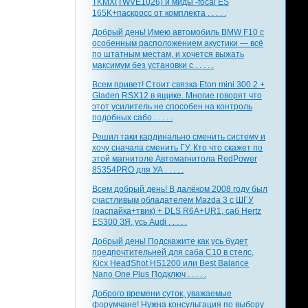
TKMX(TWVE1026) и миды -focal ES
165K+паскросс от комплекта . . . . .
Добрый день! Имею автомобиль BMW F10 с
особенным расположением акустики — всё
по штатным местам, и хочется выжать
максимум без установки с . . . . .
Всем привет! Стоит связка Eton mini 300.2 +
Gladen RSX12 в ящике. Многие говорят что
этот усилитель не способен на контроль
подобных сабо . . . . .
Решил таки кардинально сменить систему и
хочу сначала сменить ГУ. Кто что скажет по
этой магнитоле Автомагнитола RedPower
85354PRO для УА . . . . .
Всем добрый день! В далёком 2008 году был
счастливым обладателем Mazda 3 с ШГУ
(распайка+твик) + DLS R6A+UR1, саб Hertz
ES300 ЗЯ, усь Audi . . . . .
Добрый день! Подскажите как усь будет
предпочтительней для саба С10 в стелс,
Kicx HeadShot HS1200 или Best Balance
Nano One Plus Подключ . . . . .
Доброго времени суток, уважаемые
форумчане! Нужна консультация по выбору