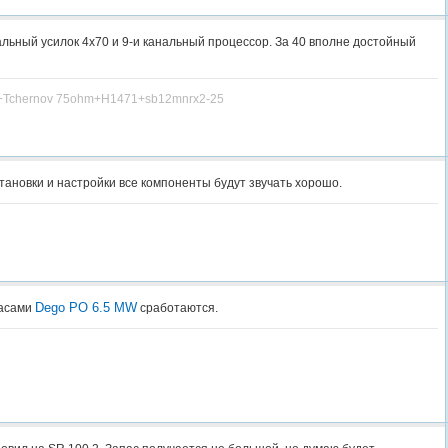
альный усилок 4х70 и 9-и канальный процессор. За 40 вполне достойный
L+Tchernov 75ohm+H1471+sb12mnrx2-25
тановки и настройки все компоненты будут звучать хорошо.
Dego PO 6.5 MW
асами
сработаются.