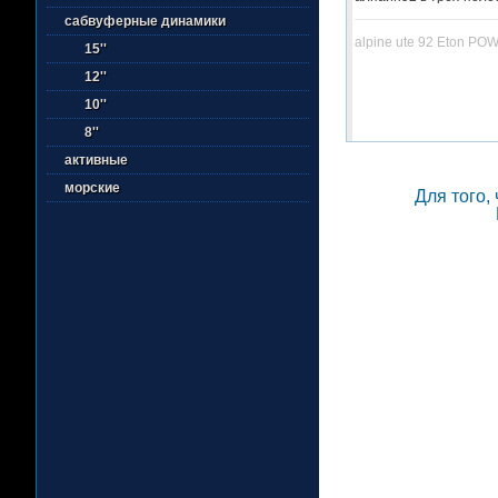
сабвуферные динамики
alpine ute 92 Eton POW
15''
12''
10''
8''
активные
морские
Для того,