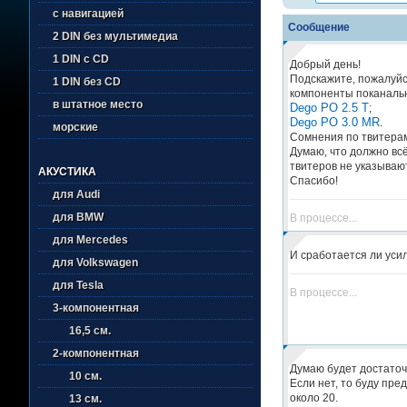
с навигацией
Сообщение
2 DIN без мультимедиа
1 DIN с CD
Добрый день!
Подскажите, пожалуйс
1 DIN без CD
компоненты поканаль
в штатное место
Dego PO 2.5 T
;
Dego PO 3.0 MR
.
морские
Сомнения по твитера
Думаю, что должно вс
твитеров не указываю
АКУСТИКА
Спасибо!
для Audi
для BMW
В процессе...
для Mercedes
И сработается ли уси
для Volkswagen
для Tesla
В процессе...
3-компонентная
16,5 см.
2-компонентная
Думаю будет достаточ
10 см.
Если нет, то буду пре
около 20.
13 см.