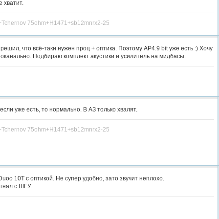
 хватит.
L+Tchernov 75ohm+H1471+sb12mnrx2-25
решил, что всё-таки нужен проц + оптика. Поэтому AP4.9 bit уже есть :) Хочу
поканально. Подбираю комплект акустики и усилитель на мидбасы.
если уже есть, то нормально. В АЗ только хвалят.
L+Tchernov 75ohm+H1471+sb12mnrx2-25
oo 10T с оптикой. Не супер удобно, зато звучит неплохо.
гнал с ШГУ.