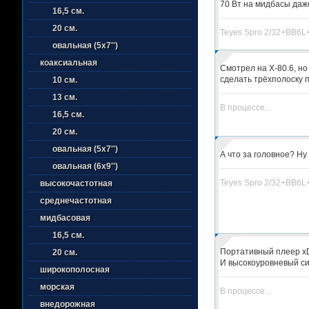
70 Вт на мидбасы даже
16,5 см.
20 см.
Teyes Spro 2/32+BB6
овальная (5х7'')
коаксиальная
Смотрел на X-80.6, но 
сделать трёхполоску 
10 см.
13 см.
В процессе...
16,5 см.
20 см.
овальная (5х7'')
А что за головное? Ну 
овальная (6х9'')
Teyes Spro 2/32+BB6
высокочастотная
среднечастотная
мидбасовая
16,5 см.
Портативный плеер xDu
20 см.
И высокоуровневый си
широкополосная
морская
В процессе...
внедорожная