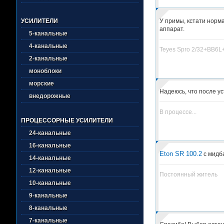
У примы, кстати норм
УСИЛИТЕЛИ
аппарат.
5-канальные
4-канальные
Teyes Spro 2/32+BB6
2-канальные
моноблоки
морские
Надеюсь, что после ус
внедорожные
В процессе...
ПРОЦЕССОРНЫЕ УСИЛИТЕЛИ
24-канальные
16-канальные
Eton SR 100.2
с мидб
14-канальные
12-канальные
Постоянный житель
10-канальные
9-канальные
8-канальные
7-канальные