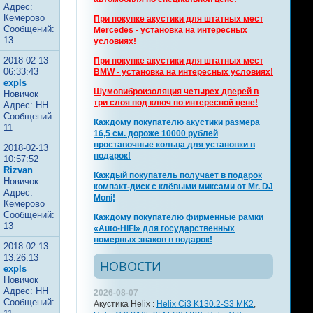
Адрес:
Кемерово
При покупке акустики для штатных мест
Сообщений:
Mercedes - установка на интересных
13
условиях!
2018-02-13
При покупке акустики для штатных мест
06:33:43
BMW - установка на интересных условиях!
expls
Шумовиброизоляция четырех дверей в
Новичок
три слоя под ключ по интересной цене!
Адрес: НН
Сообщений:
Каждому покупателю акустики размера
11
16,5 см. дороже 10000 рублей
проставочные кольца для установки в
2018-02-13
подарок!
10:57:52
Rizvan
Каждый покупатель получает в подарок
Новичок
компакт-диск с клёвыми миксами от Mr. DJ
Адрес:
Monj!
Кемерово
Сообщений:
Каждому покупателю фирменные рамки
13
«Auto-HiFi» для государственных
номерных знаков в подарок!
2018-02-13
13:26:13
НОВОСТИ
expls
Новичок
Адрес: НН
2026-08-07
Сообщений:
Акустика Helix :
Helix Ci3 K130.2-S3 MK2
,