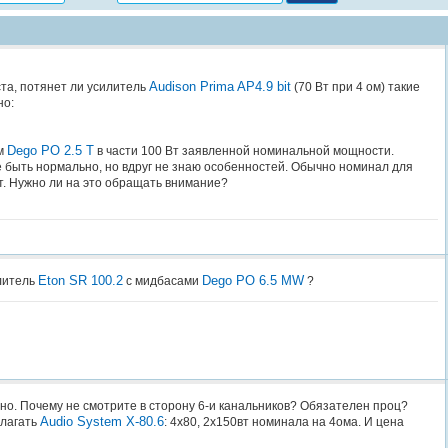
Audison Prima AP4.9 bit
та, потянет ли усилитель
(70 Вт при 4 ом) такие
но:
Dego PO 2.5 T
м
в части 100 Вт заявленной номинальной мощности.
ё быть нормально, но вдруг не знаю особенностей. Обычно номинал для
т. Нужно ли на это обращать внимание?
Eton SR 100.2
Dego PO 6.5 MW
литель
с мидбасами
?
но. Почему не смотрите в сторону 6-и канальников? Обязателен проц?
Audio System X-80.6
длагать
: 4x80, 2x150вт номинала на 4ома. И цена