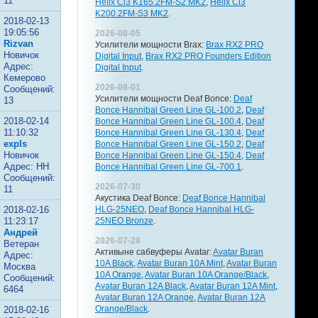
11
Helix Ci3 K165.2FM-S2 MK2
,
Helix Ci3
K200.2FM-S3 MK2
.
2018-02-13
19:05:56
2026-08-05
Rizvan
Усилители мощности Brax:
Brax RX2 PRO
Новичок
Digital Input
,
Brax RX2 PRO Founders Edition
Адрес:
Digital Input
.
Кемерово
2026-08-01
Сообщений:
Усилители мощности Deaf Bonce:
Deaf
13
Bonce Hannibal Green Line GL-100.2
,
Deaf
2018-02-14
Bonce Hannibal Green Line GL-100.4
,
Deaf
11:10:32
Bonce Hannibal Green Line GL-130.4
,
Deaf
expls
Bonce Hannibal Green Line GL-150.2
,
Deaf
Новичок
Bonce Hannibal Green Line GL-150.4
,
Deaf
Адрес: НН
Bonce Hannibal Green Line GL-700.1
.
Сообщений:
2026-07-30
11
Акустика Deaf Bonce:
Deaf Bonce Hannibal
2018-02-16
HLG-25NEO
,
Deaf Bonce Hannibal HLG-
11:23:17
25NEO Bronze
.
Андрей
2026-07-28
Ветеран
Активыне сабвуферы Avatar:
Avatar Buran
Адрес:
10A Black
,
Avatar Buran 10A Mint
,
Avatar Buran
Москва
10A Orange
,
Avatar Buran 10A Orange/Black
,
Сообщений:
Avatar Buran 12A Black
,
Avatar Buran 12A Mint
,
6464
Avatar Buran 12A Orange
,
Avatar Buran 12A
Orange/Black
.
2018-02-16