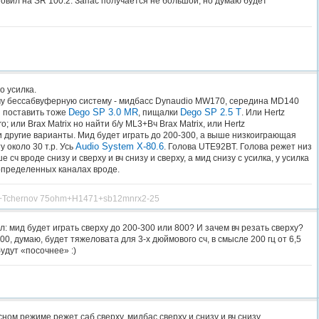
овил на SR 100.2. Запас получается не большой, но думаю будет
о усилка.
очу бессабвуферную систему - мидбасс Dynaudio MW170, середина MD140
Dego SP 3.0 MR
Dego SP 2.5 T
 поставить тоже
, пищалки
. Или Hertz
; или Brax Matrix но найти б/у ML3+Вч Brax Matrix, или Hertz
 другие варианты. Мид будет играть до 200-300, а выше низкоиграющая
Audio System X-80.6
 около 30 т.р. Усь
. Голова UTE92BT. Голова режет низ
е сч вроде снизу и сверху и вч снизу и сверху, а мид снизу с усилка, у усилка
определенных каналах вроде.
L+Tchernov 75ohm+H1471+sb12mnrx2-25
л: мид будет играть сверху до 200-300 или 800? И зачем вч резать сверху?
0, думаю, будет тяжеловата для 3-х дюймового сч, в смысле 200 гц от 6,5
удут «посочнее» :)
ном режиме режет саб сверху, мидбас сверху и снизу и вч снизу