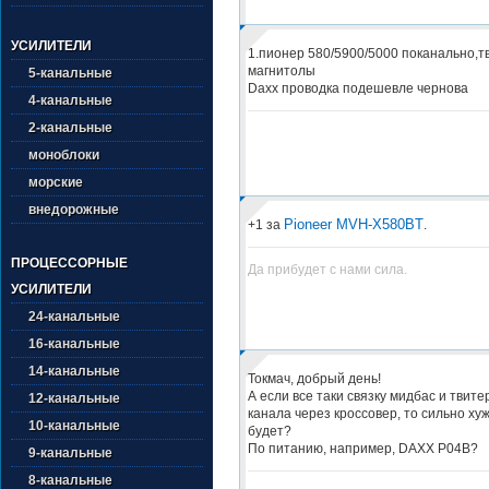
УСИЛИТЕЛИ
1.пионер 580/5900/5000 поканально,т
магнитолы
5-канальные
Daxx проводка подешевле чернова
4-канальные
2-канальные
моноблоки
морские
внедорожные
Pioneer MVH-X580BT
+1 за
.
ПРОЦЕССОРНЫЕ
Да прибудет с нами сила.
УСИЛИТЕЛИ
24-канальные
16-канальные
14-канальные
Токмач, добрый день!
А если все таки связку мидбас и твите
12-канальные
канала через кроссовер, то сильно хуж
10-канальные
будет?
По питанию, например, DAXX P04B?
9-канальные
8-канальные