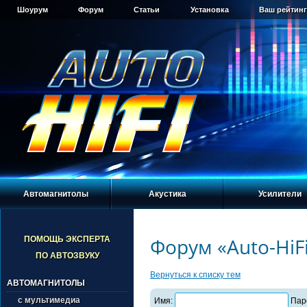
Шоурум
Форум
Статьи
Установка
Ваш рейтинг
Автомагнитолы
Акустика
Усилители
Форум «Auto-HiF
ПОМОЩЬ ЭКСПЕРТА
ПО АВТОЗВУКУ
Вернуться к списку тем
АВТОМАГНИТОЛЫ
с мультимедиа
Имя:
Пар