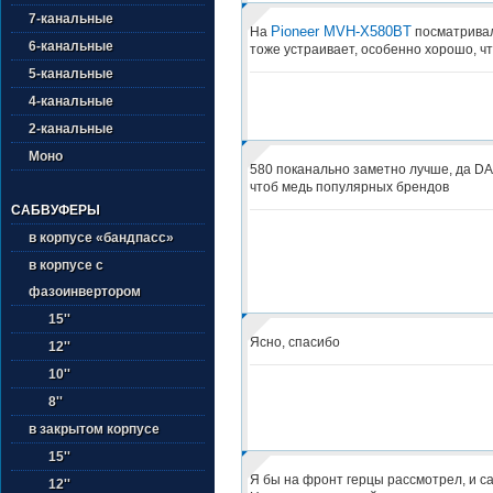
7-канальные
Pioneer MVH-X580BT
На
посматривал
6-канальные
тоже устраивает, особенно хорошо, что
5-канальные
4-канальные
2-канальные
Моно
580 поканально заметно лучше, да D
чтоб медь популярных брендов
САБВУФЕРЫ
в корпусе «бандпасс»
в корпусе с
фазоинвертором
15''
Ясно, спасибо
12''
10''
8''
в закрытом корпусе
15''
Я бы на фронт герцы рассмотрел, и са
12''