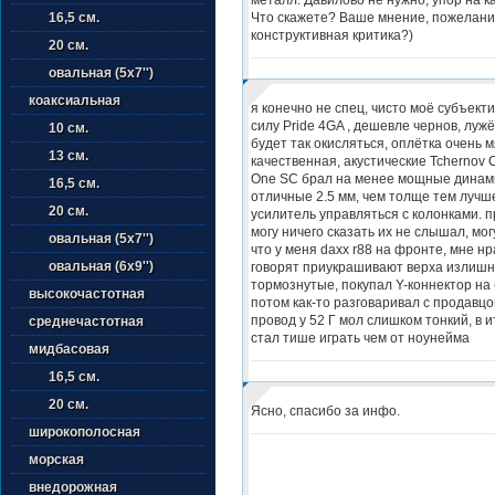
Что скажете? Ваше мнение, пожелани
16,5 см.
конструктивная критика?)
20 см.
овальная (5х7'')
коаксиальная
я конечно не спец, чисто моё субъект
силу Pride 4GA , дешевле чернов, луж
10 см.
будет так окисляться, оплётка очень м
13 см.
качественная, акустические Tchernov C
One SC брал на менее мощные динам
16,5 см.
отличные 2.5 мм, чем толще тем лучш
20 см.
усилитель управляться с колонками. 
могу ничего сказать их не слышал, мог
овальная (5х7'')
что у меня daxx r88 на фронте, мне нр
овальная (6х9'')
говорят приукрашивают верха излишн
тормознутые, покупал Y-коннектор на
высокочастотная
потом как-то разговаривал с продавцо
провод у 52 Г мол слишком тонкий, в и
среднечастотная
стал тише играть чем от ноунейма
мидбасовая
16,5 см.
20 см.
Ясно, спасибо за инфо.
широкополосная
морская
внедорожная