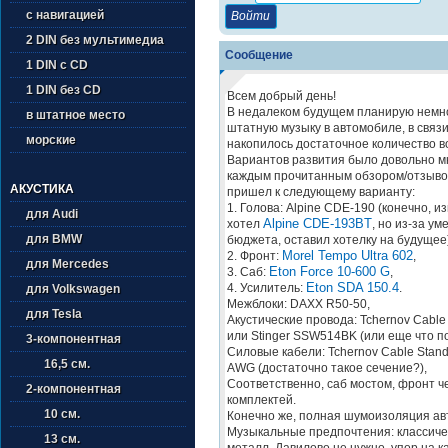
с навигацией
2 DIN без мультимедиа
Сообщение
1 DIN с CD
1 DIN без CD
Всем добрый день!
В недалеком будущем планирую немн
в штатное место
штатную музыку в автомобиле, в связи
морские
накопилось достаточное количество в
Вариантов развития было довольно мн
каждым прочитанным обзором/отзыво
АКУСТИКА
пришел к следующему варианту:
1. Голова: Alpine CDE-190 (конечно, и
для Audi
Alpine CDE-193BT
хотел
, но из-за у
для BMW
бюджета, оставил хотелку на будущее)
Morel Tempo Ultra 602
2. Фронт:
,
для Mercedes
Eton Force 10-600 G
3. Саб:
,
Eton SDA 150.4
4. Усилитель:
.
для Volkswagen
Межблоки: DAXX R50-50,
для Tesla
Акустические провода: Tchernov Cable
или Stinger SSW514BK (или еще что п
3-компонентная
Силовые кабели: Tchernov Cable Stan
16,5 см.
AWG (достаточно такое сечение?),
Соответственно, саб мостом, фронт ч
2-компонентная
комплектей.
10 см.
Конечно же, полная шумоизоляция ав
Музыкальные предпочтения: классичес
13 см.
металл. Давилово не нужно, упор на к