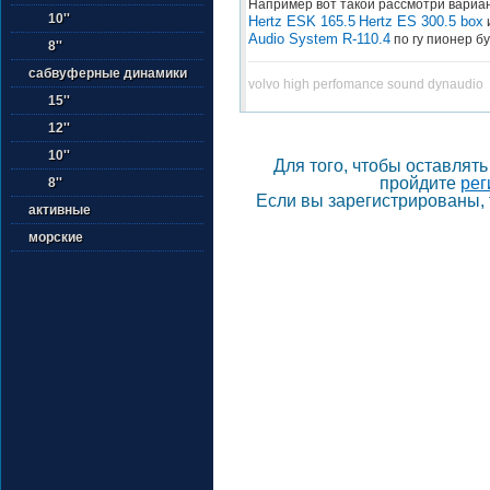
Например вот такой рассмотри вариа
10''
Hertz ESK 165.5
Hertz ES 300.5 box
Audio System R-110.4
по гу пионер б
8''
сабвуферные динамики
volvo high perfomance sound dynaudio
15''
12''
10''
Для того, чтобы оставлят
пройдите
рег
8''
Если вы зарегистрированы, 
активные
морские