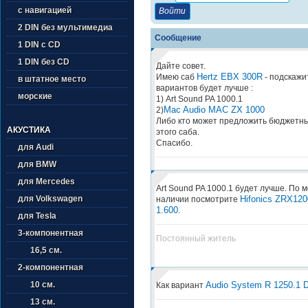
с навигацией
2 DIN без мультимедиа
Сообщение
1 DIN с CD
1 DIN без CD
Дайте совет.
Hertz EBX 300R
Имею саб
- подскажит
в штатное место
вариантов будет лучше :
морские
1) Art Sound PA 1000.1
Mac Audio MAC ZX 1000
2)
Либо кто может предложить бюджетны
АКУСТИКА
этого саба.
Спасибо.
для Audi
для BMW
для Mercedes
Art Sound PA 1000.1 будет лучше. По 
Hifonics ZRX120
для Volkswagen
наличии посмотрите
1.600
.
для Tesla
3-компонентная
Постоянный житель
16,5 см.
2-компонентная
Audio System R 1250.1 
10 см.
Как вариант
13 см.