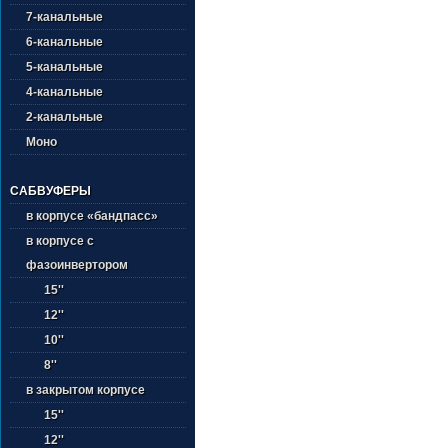
7-канальные
6-канальные
5-канальные
4-канальные
2-канальные
Моно
САБВУФЕРЫ
в корпусе «бандпасс»
в корпусе с
фазоинвертором
15''
12''
10''
8''
в закрытом корпусе
15''
12''