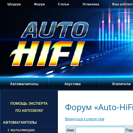
Шоурум
Форум
Статьи
Установка
Ваш рейтинг
Автомагнитолы
Акустика
Усилители
Форум «Auto-HiF
ПОМОЩЬ ЭКСПЕРТА
ПО АВТОЗВУКУ
Вернуться к списку тем
АВТОМАГНИТОЛЫ
с мультимедиа
Имя:
Пар