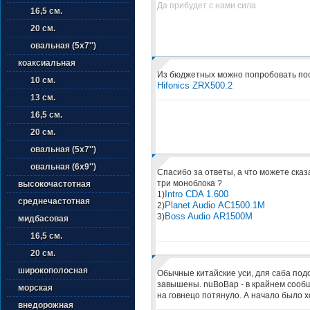
Да прибудет с нами сила.
16,5 см.
20 см.
овальная (5х7'')
коаксиальная
Из бюджетных можно попробовать по
10 см.
Hifonics ZRX500.2
13 см.
16,5 см.
20 см.
овальная (5х7'')
овальная (6х9'')
Спасибо за ответы, а что можете сказа
три моноблока ?
высокочастотная
Intro CDA 1.600
1)
среднечастотная
Planet Audio AC1500.1M
2)
Boss Audio AR1500M
3)
мидбасовая
16,5 см.
20 см.
широкополосная
Обычные китайские уси, для саба под
завышены. nuBoBap - в крайнем сообщ
морская
на говнецо потянуло. А начало было х
внедорожная