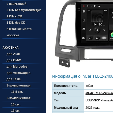
с навигацией
2 DIN без мультимедиа
1 DIN с CD
1 DIN без CD
в штатное место
морские
АКУСТИКА
для Audi
для BMW
для Mercedes
для Volkswagen
Информация о InCar TMX2-2408
для Tesla
3-компонентная
Производитель
InCar
16,5 см.
Модель
InCar TMX2-2408-6
2-компонентная
Тип
USB/MP3/iPhone/An
10 см.
Модельный ряд
2023 года
13 см.