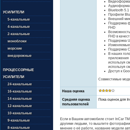
Видеоформат
Аудиоформат
Bluetooth 5.1
УСИЛИТЕЛИ
Профили Blue
Внешний мик
5-канальные
Поддержка ф
4-канальные
FHD
Возможность
2-канальные
FHD в качес
Поддержка U
моноблоки
Изменяемые
морские
Поддержка Ca
В наших гол
внедорожные
приложения 
используя см
используя см
ПРОЦЕССОРНЫЕ
Доступ к Goo
УСИЛИТЕЛИ
Совместимые модел
24-канальные
Наша оценка
16-канальные
14-канальные
Средняя оценка
Пока оценок для I
пользователей
12-канальные
10-канальные
Если в Вашем автомобиле стоит InCar TM
9-канальные
другими людьми, то вышлите фотографии 
8-канальные
мнение о её работе, название модели авт