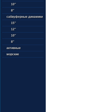
10''
8''
сабвуферные динамики
15''
12''
10''
8''
активные
морские