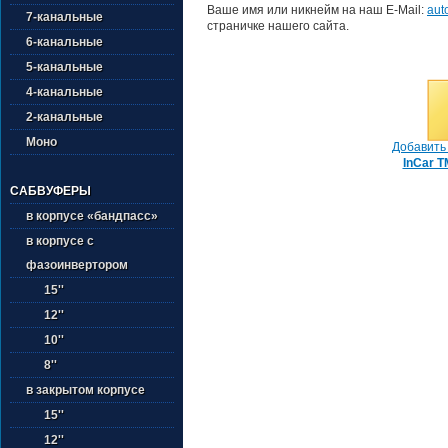
Ваше имя или никнейм на наш E-Mail:
aut
7-канальные
страничке нашего сайта.
6-канальные
5-канальные
4-канальные
2-канальные
Моно
Добавить 
InCar T
САБВУФЕРЫ
в корпусе «бандпасс»
в корпусе с
фазоинвертором
15''
12''
10''
8''
в закрытом корпусе
15''
12''