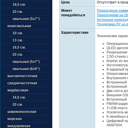
Цена
Отсутствует в про
16,5 см.
Может
Переходные рамк
20 см.
понадобиться
Переходники на I
овальная (5х7'')
Антенные переход
Поддержка ДУ на 
коаксиальная
Характеристики
10 см.
Технические харак
13 см.
Операционна
16,5 см.
QLED диспле
Разрешение 
20 см.
2,5D-стекло
Корпус из а
овальная (5х7'')
Интеллектуа
овальная (6х9'')
8-ядерный пр
Оперативная
высокочастотная
Внутренняя 
Встроенный 
среднечастотная
Встроенный 
мидбасовая
Два слота дл
Внешняя GSM
16,5 см.
Встроенный 
FM/AM-ради
20 см.
3 USB-порта
широкополосная
Усилитель м
8 линейных 
морская
Цифровой пр
AKM7604
внедорожная