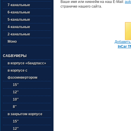
Ваше имя или никнейм на наш E-Mail:
aut
7-канальные
страничке нашего сайта.
6-канальные
5-канальные
4-канальные
2-канальные
Моно
Добавить 
InCar T
САБВУФЕРЫ
в корпусе «бандпасс»
в корпусе с
фазоинвертором
15''
12''
10''
8''
в закрытом корпусе
15''
12''