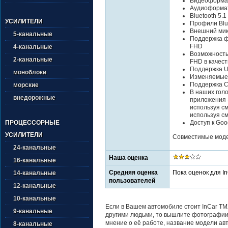
Видеоформат
Аудиоформат
Bluetooth 5.1
УСИЛИТЕЛИ
Профили Blue
Внешний мик
5-канальные
Поддержка ф
FHD
4-канальные
Возможность
2-канальные
FHD в качес
Поддержка U
моноблоки
Изменяемые
Поддержка Ca
морские
В наших гол
внедорожные
приложения 
используя см
используя см
Доступ к Goo
ПРОЦЕССОРНЫЕ
УСИЛИТЕЛИ
Совместимые моде
24-канальные
Наша оценка
16-канальные
Средняя оценка
Пока оценок для I
14-канальные
пользователей
12-канальные
10-канальные
Если в Вашем автомобиле стоит InCar TM
9-канальные
другими людьми, то вышлите фотографии 
мнение о её работе, название модели авт
8-канальные