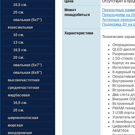
Цена
Отсутствует в про
16,5 см.
Может
Переходные рамк
20 см.
понадобиться
Переходники на I
Антенные переход
овальная (5х7'')
Поддержка ДУ на 
коаксиальная
Характеристики
10 см.
Технические харак
13 см.
Операционна
QLED-диспле
16,5 см.
Разрешение 
20 см.
2,5D-стекло
Корпус из а
овальная (5х7'')
Интеллектуа
8-ядерный пр
овальная (6х9'')
Оперативная
высокочастотная
Внутренняя 
Встроенный 
среднечастотная
Встроенный 
Два слота дл
мидбасовая
Внешняя GSM
16,5 см.
Встроенный 
FM/AM-тюне
20 см.
3 USB-порта
Усилитель мо
широкополосная
8 линейных 
морская
Цифровой пр
AKM7604
внедорожная