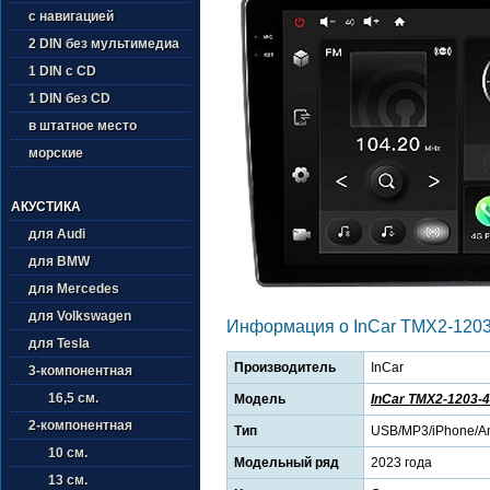
с навигацией
2 DIN без мультимедиа
1 DIN с CD
1 DIN без CD
в штатное место
морские
АКУСТИКА
для Audi
для BMW
для Mercedes
для Volkswagen
Информация о InCar TMX2-1203
для Tesla
Производитель
InCar
3-компонентная
16,5 см.
Модель
InCar TMX2-1203-4
2-компонентная
Тип
USB/MP3/iPhone/An
10 см.
Модельный ряд
2023 года
13 см.