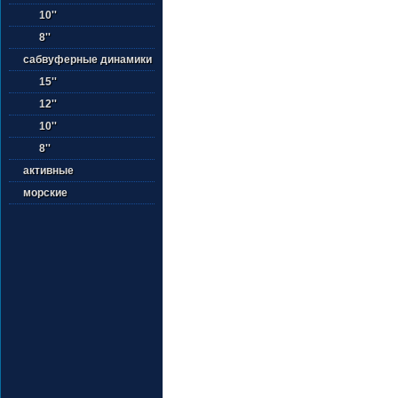
10''
8''
сабвуферные динамики
15''
12''
10''
8''
активные
морские