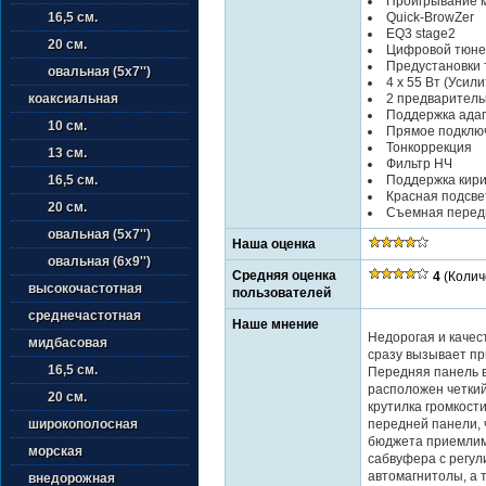
Проигрывание 
Quick-BrowZer
16,5 см.
EQ3 stage2
20 см.
Цифровой тюнер 
Предустановки 
овальная (5х7'')
4 x 55 Вт (Усили
2 предваритель
коаксиальная
Поддержка адап
10 см.
Прямое подклю
Тонкоррекция
13 см.
Фильтр НЧ
Поддержка кир
16,5 см.
Красная подсве
20 см.
Съемная перед
овальная (5х7'')
Наша оценка
овальная (6х9'')
Средняя оценка
4
(Колич
высокочастотная
пользователей
среднечастотная
Наше мнение
Недорогая и каче
мидбасовая
сразу вызывает пр
16,5 см.
Передняя панель в
расположен четкий
20 см.
крутилка громкост
передней панели, ч
широкополосная
бюджета приемлим
морская
сабвуфера с регул
автомагнитолы, а 
внедорожная