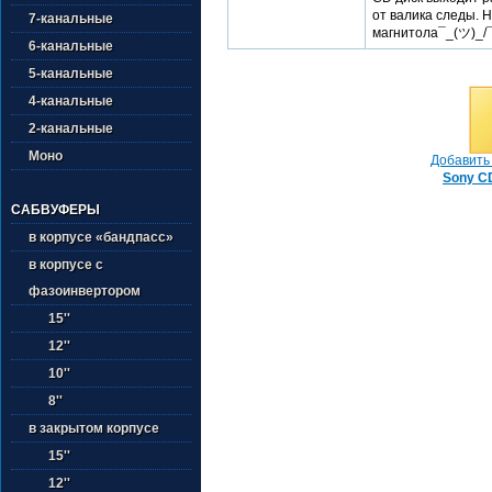
от валика следы. 
7-канальные
магнитола¯⁠⁠_⁠(⁠ツ⁠)⁠_⁠/⁠
6-канальные
5-канальные
4-канальные
2-канальные
Моно
Добавить 
Sony C
САБВУФЕРЫ
в корпусе «бандпасс»
в корпусе с
фазоинвертором
15''
12''
10''
8''
в закрытом корпусе
15''
12''