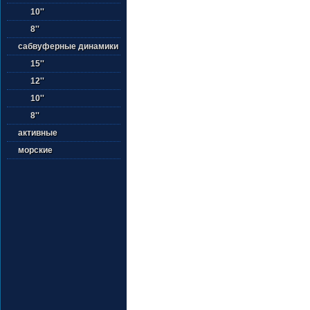
10''
8''
сабвуферные динамики
15''
12''
10''
8''
активные
морские