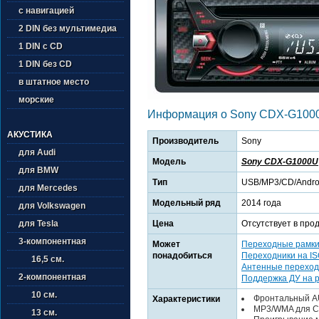
с навигацией
2 DIN без мультимедиа
1 DIN с CD
1 DIN без CD
в штатное место
морские
Информация о Sony CDX-G100
АКУСТИКА
Производитель
Sony
для Audi
Модель
Sony CDX-G1000U
для BMW
Тип
USB/MP3/CD/Andro
для Mercedes
Модельный ряд
2014 года
для Volkswagen
Цена
Отсутствует в про
для Tesla
3-компонентная
Может
Переходные рамк
понадобиться
Переходники на I
16,5 см.
Антенные переход
2-компонентная
Поддержка ДУ на 
10 см.
Фронтальный A
Характеристики
MP3/WMA для 
13 см.