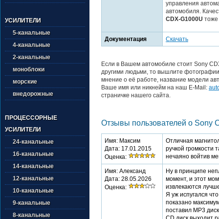
управления автома
автомобиля. Качес
CDX-G1000U
тоже 
УСИЛИТЕЛИ
5-канальные
Документация
Скачать
4-канальные
2-канальные
Если в Вашем автомобиле стоит Sony CD
моноблоки
другими людьми, то вышлите фотографии 
мнение о её работе, название модели авт
морские
Ваше имя или никнейм на наш E-Mail:
aut
внедорожные
страничке нашего сайта.
ПРОЦЕССОРНЫЕ
Отзывы пользователей о Sony 
УСИЛИТЕЛИ
Имя: Максим
Отличная магнитол
24-канальные
Дата: 17.01.2015
ручкой громкости т
16-канальные
нечаяно войтив ме
Оценка:
14-канальные
Имя: Александ
Ну в принципе неп
12-канальные
Дата: 28.05.2026
момент, и этот мо
извлекаются лучше 
Оценка:
10-канальные
Я уж испугался чт
показано максимум 
9-канальные
поставил MP3 диск,
8-канальные
CD диск выходит ра