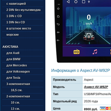
с навигацией
2 DIN без мультимедиа
1 DIN с CD
1 DIN без CD
в штатное место
морские
АКУСТИКА
для Audi
для BMW
для Mercedes
Информация о Aspect AV-W92P
для Volkswagen
для Tesla
Производитель
Aspect
3-компонентная
Модель
Aspect AV-W92P
16,5 см.
Тип
USB/MP3/iPhone/An
2-компонентная
Модельный ряд
2026 года
10 см.
Цена
13 см.
8900 руб.