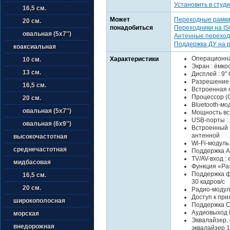
Установить в студи
16,5 см.
Может
Переходные рамк
20 см.
понадобиться
Переходники на I
овальная (5х7'')
Антенные переход
Поддержка ДУ на 
коаксиальная
Операционная
Характеристики
10 см.
Экран : ёмко
13 см.
Дисплей : 9"
Разрешение э
16,5 см.
Встроенная па
Процессор (C
20 см.
Bluetooth-мод
овальная (5х7'')
Мощность вст
USB-порты : 
овальная (6х9'')
Встроенный 
антенной
высокочастотная
Wi-Fi-модуль :
среднечастотная
Поддержка Ap
TV/AV-вход : 
мидбасовая
Функция «Раз
Поддержка ф
16,5 см.
30 кадров/с
20 см.
Радио-модул
Доступ к при
широкополосная
Поддержка C
Аудиовыход 
морская
Эквалайзер,
внедорожная
эквалайзер 