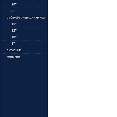
10''
8''
сабвуферные динамики
15''
12''
10''
8''
активные
морские