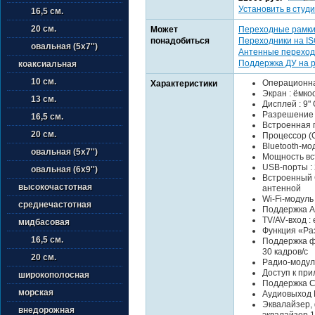
Установить в студи
16,5 см.
20 см.
Может
Переходные рамк
понадобиться
Переходники на I
овальная (5х7'')
Антенные переход
Поддержка ДУ на 
коаксиальная
10 см.
Операционная
Характеристики
Экран : ёмко
13 см.
Дисплей : 9"
Разрешение э
16,5 см.
Встроенная па
20 см.
Процессор (C
Bluetooth‑мод
овальная (5х7'')
Мощность вст
USB‑порты : 
овальная (6х9'')
Встроенный 
высокочастотная
антенной
Wi‑Fi‑модуль :
среднечастотная
Поддержка Ap
TV/AV‑вход : 
мидбасовая
Функция «Раз
16,5 см.
Поддержка ф
30 кадров/с
20 см.
Радио‑модул
Доступ к при
широкополосная
Поддержка C
морская
Аудиовыход 
Эквалайзер,
внедорожная
эквалайзер 