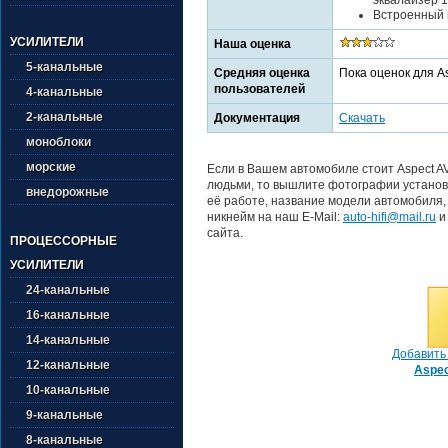
Встроенный в
УСИЛИТЕЛИ
Наша оценка
5-канальные
Средняя оценка
Пока оценок для A
пользователей
4-канальные
2-канальные
Документация
Скачать
моноблоки
морские
Если в Вашем автомобиле стоит Aspect AV
людьми, то вышлите фотографии установ
внедорожные
её работе, название модели автомобиля,
никнейм на наш E-Mail:
auto-hifi@mail.ru
и
сайта.
ПРОЦЕССОРНЫЕ
УСИЛИТЕЛИ
24-канальные
16-канальные
14-канальные
Добавить 
12-канальные
Aspec
10-канальные
9-канальные
8-канальные