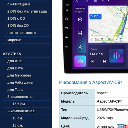
с навигацией
2 DIN без мультимедиа
1 DIN с CD
1 DIN без CD
в штатное место
морские
АКУСТИКА
для Audi
для BMW
для Mercedes
Информация о Aspect AV-C94
для Volkswagen
для Tesla
Производитель
Aspect
3-компонентная
Модель
Aspect AV-C94
16,5 см.
Тип
USB/MP3/iPhone/An
2-компонентная
Модельный ряд
2026 года
10 см.
13 см.
Цена
21900 руб.