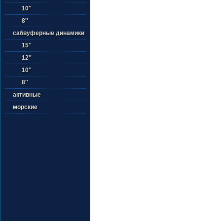
10''
8''
сабвуферные динамики
15''
12''
10''
8''
активные
морские