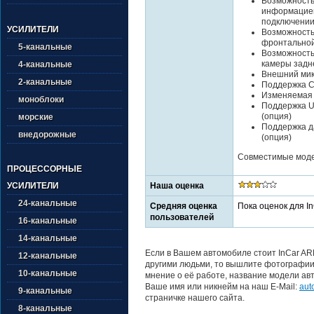
Возможность
информацией
подключении
УСИЛИТЕЛИ
Возможность
фронтально
5-канальные
Возможность
камеры задн
4-канальные
Внешний ми
2-канальные
Поддержка Ca
Изменяемая 
моноблоки
Поддержка U
(опция)
морские
Поддержка да
внедорожные
(опция)
Совместимые модел
ПРОЦЕССОРНЫЕ
Наша оценка
УСИЛИТЕЛИ
24-канальные
Средняя оценка
Пока оценок для I
пользователей
16-канальные
14-канальные
Если в Вашем автомобиле стоит InCar AR
12-канальные
другими людьми, то вышлите фотографии 
10-канальные
мнение о её работе, название модели авт
Ваше имя или никнейм на наш E-Mail:
aut
9-канальные
страничке нашего сайта.
8-канальные