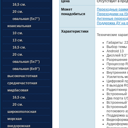
Цена
Отсутствует в про
16,5 см.
Может
Переходные рамк
20 см.
понадобиться
Переходники на I
Антенные переход
овальная (5х7'')
Поддержка ДУ на 
коаксиальная
Характеристики
10 см.
Технические харак
13 см.
Габариты: 2
Выбор темы 
16,5 см.
Android 13
20 см.
Дисплей 9,5
Разрешение
овальная (5х7'')
Процессор R
Оперативная
овальная (6х9'')
Внутренняя 
высокочастотная
Усилитель м
Цифровой пр
среднечастотная
8 выходов R
Радиотюнер
мидбасовая
Встроенный 
16,5 см.
Два порта US
Встроенный 
20 см.
Встроенный B
потокового а
широкополосная
Поддержка ш
морская
Видеоформат
Аудиоформат
внедорожная