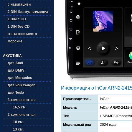
с навигацией
2 DIN без мультимедиа
1 DIN с CD
1 DIN без CD
в штатное место
морские
АКУСТИКА
для Audi
для BMW
для Mercedes
для Volkswagen
Информация о InCar ARN2-2415
для Tesla
Производитель
InCar
3-компонентная
16,5 см.
Модель
InCar ARN2-2415-
2-компонентная
Тип
USB/MP3/iPhone/An
10 см.
Модельный ряд
2024 года
13 см.