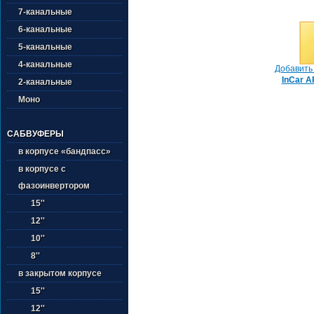
7-канальные
6-канальные
5-канальные
4-канальные
Добавить 
InCar A
2-канальные
Моно
САБВУФЕРЫ
в корпусе «бандпасс»
в корпусе с
фазоинвертором
15''
12''
10''
8''
в закрытом корпусе
15''
12''