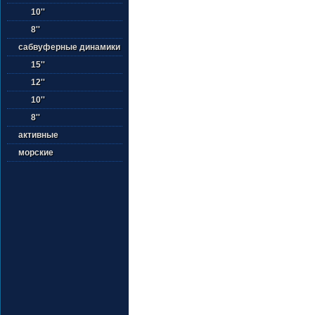
10''
8''
сабвуферные динамики
15''
12''
10''
8''
активные
морские