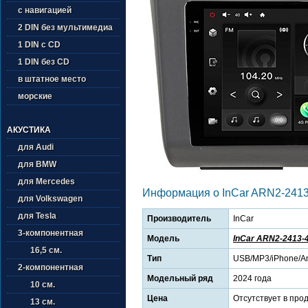
с навигацией
2 DIN без мультимедиа
1 DIN с CD
1 DIN без CD
в штатное место
морские
АКУСТИКА
для Audi
для BMW
для Mercedes
Информация о InCar ARN2-2413
для Volkswagen
для Tesla
Производитель
InCar
3-компонентная
Модель
InCar ARN2-2413-
16,5 см.
Тип
USB/MP3/iPhone/An
2-компонентная
Модельный ряд
2024 года
10 см.
Цена
Отсутствует в про
13 см.