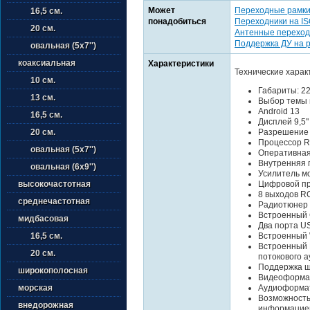
Может
Переходные рамк
16,5 см.
понадобиться
Переходники на I
20 см.
Антенные переход
Поддержка ДУ на 
овальная (5х7'')
коаксиальная
Характеристики
Технические харак
10 см.
Габариты: 2
13 см.
Выбор темы 
Android 13
16,5 см.
Дисплей 9,5
Разрешение
20 см.
Процессор R
овальная (5х7'')
Оперативная
Внутренняя 
овальная (6х9'')
Усилитель м
Цифровой пр
высокочастотная
8 выходов R
среднечастотная
Радиотюнер
Встроенный 
мидбасовая
Два порта US
Встроенный 
16,5 см.
Встроенный B
20 см.
потокового а
Поддержка ш
широкополосная
Видеоформат
Аудиоформат
морская
Возможность
внедорожная
информацией