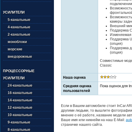
подключении
Возможность
УСИЛИТЕЛИ
фронтально
Возможность
5-канальные
камеры задн
Внешний ми
4-канальные
Поддержка Ca
2-канальные
Изменяемая 
Поддержка U
моноблоки
(опция)
Поддержка да
морские
(опция)
внедорожные
Совместимые модел
Classic
ПРОЦЕССОРНЫЕ
Наша оценка
УСИЛИТЕЛИ
24-канальные
Средняя оценка
Пока оценок для I
пользователей
16-канальные
14-канальные
Если в Вашем автомобиле стоит InCar AR
12-канальные
другими людьми, то вышлите фотографии 
10-канальные
мнение о её работе, название модели авт
Ваше имя или никнейм на наш E-Mail:
aut
9-канальные
страничке нашего сайта.
8-канальные