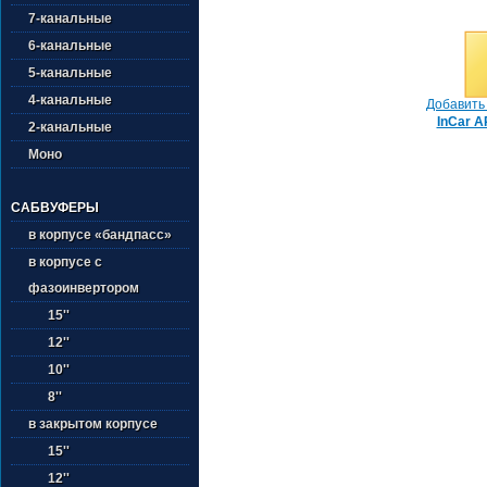
7-канальные
6-канальные
5-канальные
4-канальные
Добавить 
InCar A
2-канальные
Моно
САБВУФЕРЫ
в корпусе «бандпасс»
в корпусе с
фазоинвертором
15''
12''
10''
8''
в закрытом корпусе
15''
12''