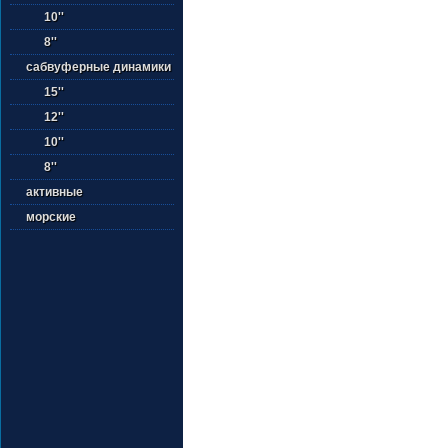
10''
8''
сабвуферные динамики
15''
12''
10''
8''
активные
морские