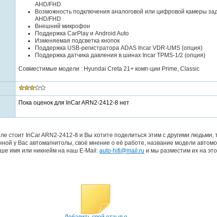
AHD/FHD
Возможность подключения аналоговой или цифровой камеры зад
AHD/FHD
Внешний микрофон
Поддержка CarPlay и Android Auto
Изменяемая подсветка кнопок
Поддержка USB-регистратора ADAS Incar VDR-UMS (опция)
Поддержка датчика давления в шинах Incar TPMS-1/2 (опция)
Совместимые модели : Hyundai Creta 21+ комп-ции Prime, Classic
Пока оценок для InCar ARN2-2412-8 нет
ле стоит InCar ARN2-2412-8 и Вы хотите поделиться этим с другими людьми,
ной у Вас автомагнитолы, своё мнение о её работе, название модели автомо
ше имя или никнейм на наш E-Mail:
auto-hifi@mail.ru
и мы разместим их на это
Добавить свой отзыв о