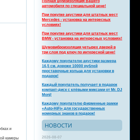
Полная шумоизоляция Вашего
автомобиля по специальной цене!
При покупке акустики для штатных мест
Mercedes - установка на интересных
условиях!
При покупке акустики для штатных мест
BMW - установка на интересных условиях!
Шумовиброизоляция четырех дверей в
три слоя под ключ по интересной цене!
Каждому покупателю акустики размера
16,5 см. дороже 10000 рублей
проставочные кольца для установки в
подарок!
Каждый покупатель получает в подарок
компакт-диск с клёвыми миксами от Mr. DJ
Monj!
Каждому покупателю фирменные рамки
«Auto-HiFi» для государственных
номерных знаков в подарок!
НОВОСТИ
бках и
2026-08-07
ной камеры