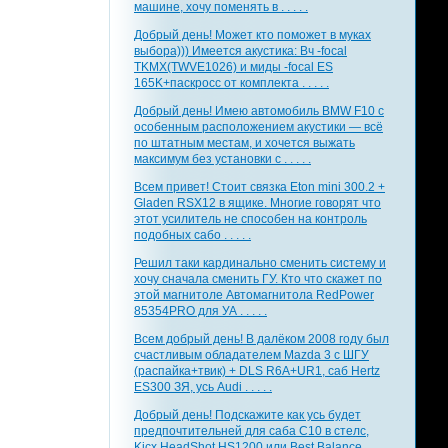
машине, хочу поменять в . . . . .
Добрый день! Может кто поможет в муках
выбора))) Имеется акустика: Вч -focal
TKMX(TWVE1026) и миды -focal ES
165K+паскросс от комплекта . . . . .
Добрый день! Имею автомобиль BMW F10 с
особенным расположением акустики — всё
по штатным местам, и хочется выжать
максимум без установки с . . . . .
Всем привет! Стоит связка Eton mini 300.2 +
Gladen RSX12 в ящике. Многие говорят что
этот усилитель не способен на контроль
подобных сабо . . . . .
Решил таки кардинально сменить систему и
хочу сначала сменить ГУ. Кто что скажет по
этой магнитоле Автомагнитола RedPower
85354PRO для УА . . . . .
Всем добрый день! В далёком 2008 году был
счастливым обладателем Mazda 3 с ШГУ
(распайка+твик) + DLS R6A+UR1, саб Hertz
ES300 ЗЯ, усь Audi . . . . .
Добрый день! Подскажите как усь будет
предпочтительней для саба С10 в стелс,
Kicx HeadShot HS1200 или Best Balance