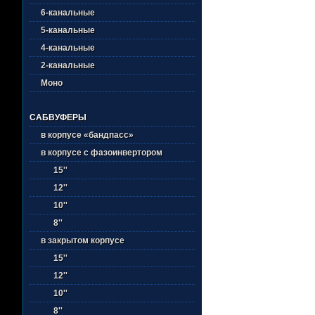
6-канальные
5-канальные
4-канальные
2-канальные
Моно
САБВУФЕРЫ
в корпусе «бандпасс»
в корпусе с фазоинвертором
15''
12''
10''
8''
в закрытом корпусе
15''
12''
10''
8''