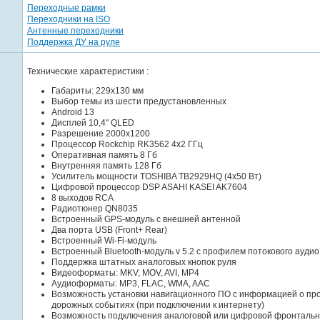
Переходные рамки
Переходники на ISO
Антенные переходники
Поддержка ДУ на руле
Технические характеристики :
Габариты: 229х130 мм
Выбор темы из шести предустановленных
Android 13
Дисплей 10,4" QLED
Разрешение 2000x1200
Процессор Rockchip RK3562 4x2 ГГц
Оперативная память 8 Гб
Внутренняя память 128 Гб
Усилитель мощности TOSHIBA TB2929HQ (4x50 Вт)
Цифровой процессор DSP ASAHI KASEI AK7604
8 выходов RCA
Радиотюнер QN8035
Встроенный GPS-модуль с внешней антенной
Два порта USB (Front+ Rear)
Встроенный Wi-Fi-модуль
Встроенный Bluetooth-модуль v 5.2 с профилем потокового аудио
Поддержка штатных аналоговых кнопок руля
Видеоформаты: MKV, MOV, AVI, MP4
Аудиоформаты: MP3, FLAC, WMA, AAC
Возможность установки навигационного ПО с информацией о про
дорожных событиях (при подключении к интернету)
Возможность подключения аналоговой или цифровой фронталь