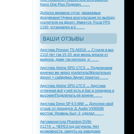
Nano One Plus Подключ . . . . .
Доброго времени суток, уважаемые
форумчане! Нужна консультация по выбору
усилителя на фронт. Имеется: Focal FPS
2160, установлен в б . . . . .
ВАШИ ОТЗЫВЫ
Акустика Pioneer TS-A6916 → Стояли в ваз
2110 лет так 15-20. всю жизнь играли от
мафона, даже так неплохо, н . . . . .
Акустика Alpine SPG-17CS → Подключаем
конечно же через усилитель!Желательно
фронт + сабвуфер.Звучит приятно . . . . .
Акустика Alpine SPG-17CS → Акустика
отличная,всё у неё есть и бас и середина и
высокие!Подключать её конечн . . . . .
Акустика Dego SP 6.5 MW → Дополню свой
отзыв: от процеуся JL Audio VX800/8i
мостом. Уровень был -2, сделал . . . . .
Автомагнитола Phantom DVM-
0127A → ЧЕРЕЗ год затупила. Нет
возможности. скинуть на заводские