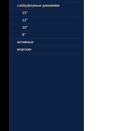
сабвуферные динамики
15''
12''
10''
8''
активные
морские