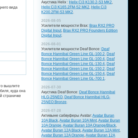
Акустика Helix :
Helix Ci3 K130.2-S3 MK2
,
Helix Ci3 K165.2FM-S2 MK2
,
Helix Ci3
него вида
K200.2FM-S3 MK2
.
2026-08-05
Усилители мощности Brax:
Brax RX2 PRO
Digital Input
,
Brax RX2 PRO Founders Edition
Digital Input
.
2026-08-01
Усилители мощности Deaf Bonce:
Deaf
Bonce Hannibal Green Line GL-100.2
,
Deaf
Bonce Hannibal Green Line GL-100.4
,
Deaf
Bonce Hannibal Green Line GL-130.4
,
Deaf
Bonce Hannibal Green Line GL-150.2
,
Deaf
Bonce Hannibal Green Line GL-150.4
,
Deaf
Bonce Hannibal Green Line GL-700.1
.
 то вышлите
2026-07-30
биля, куда она
Акустика Deaf Bonce:
Deaf Bonce Hannibal
й страничке
HLG-25NEO
,
Deaf Bonce Hannibal HLG-
25NEO Bronze
.
2026-07-28
Активыне сабвуферы Avatar:
Avatar Buran
10A Black
,
Avatar Buran 10A Mint
,
Avatar Buran
10A Orange
,
Avatar Buran 10A Orange/Black
,
Avatar Buran 12A Black
,
Avatar Buran 12A Mint
,
Avatar Buran 12A Orange
,
Avatar Buran 12A