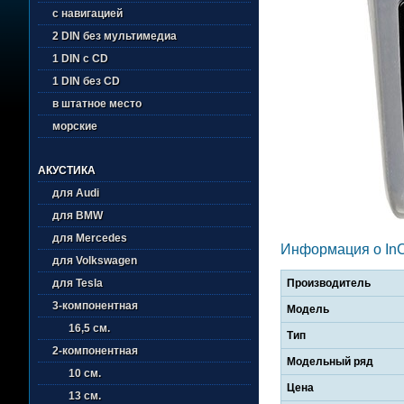
с навигацией
2 DIN без мультимедиа
1 DIN с CD
1 DIN без CD
в штатное место
морские
АКУСТИКА
для Audi
для BMW
для Mercedes
Информация о In
для Volkswagen
Производитель
для Tesla
3-компонентная
Модель
16,5 см.
Тип
2-компонентная
Модельный ряд
10 см.
Цена
13 см.