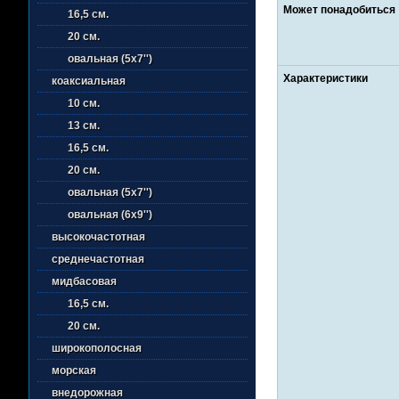
Может понадобиться
16,5 см.
20 см.
овальная (5х7'')
Характеристики
коаксиальная
10 см.
13 см.
16,5 см.
20 см.
овальная (5х7'')
овальная (6х9'')
высокочастотная
среднечастотная
мидбасовая
16,5 см.
20 см.
широкополосная
морская
внедорожная