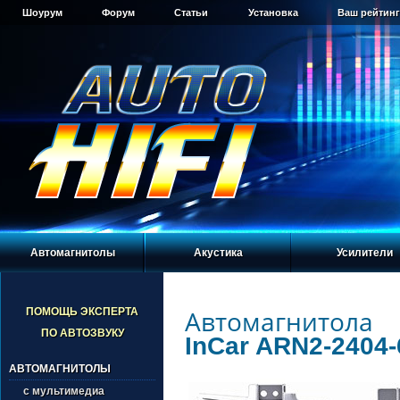
Шоурум
Форум
Статьи
Установка
Ваш рейтинг
Автомагнитолы
Акустика
Усилители
Автомагнитола
ПОМОЩЬ ЭКСПЕРТА
ПО АВТОЗВУКУ
InCar ARN2-2404-
АВТОМАГНИТОЛЫ
с мультимедиа