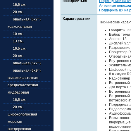
понадобиться
Переходники на I
16,5 см.
Антенные переход
Поддержка ДУ на 
20 см.
Характеристики
овальная (5х7'')
Технические харак
коаксиальная
Габариты: 2
10 см.
Выбор темы 
Android 13
13 см.
Дисплей 9,5
Разрешение
16,5 см.
Процессор R
20 см.
Оперативная
Внутренняя 
овальная (5х7'')
Усилитель м
Цифровой пр
овальная (6х9'')
8 выходов R
высокочастотная
Радиотюнер
Встроенный 
среднечастотная
Два порта US
Встроенный 
мидбасовая
Встроенный B
16,5 см.
потокового а
Поддержка ш
20 см.
Видеоформат
Аудиоформат
широкополосная
Возможность
морская
информацией
подключении
внедорожная
Возможность