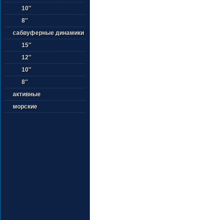
10''
8''
сабвуферные динамики
15''
12''
10''
8''
активные
морские