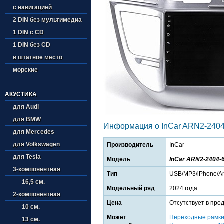
с навигацией
2 DIN без мультимедиа
1 DIN с CD
1 DIN без CD
в штатное место
морские
АКУСТИКА
для Audi
для BMW
Информация о InCar ARN2-2404
для Mercedes
для Volkswagen
Производитель
InCar
для Tesla
Модель
InCar ARN2-2404-
3-компонентная
Тип
USB/MP3/iPhone/An
16,5 см.
Модельный ряд
2024 года
2-компонентная
Цена
Отсутствует в про
10 см.
Может
Переходные рамк
13 см.