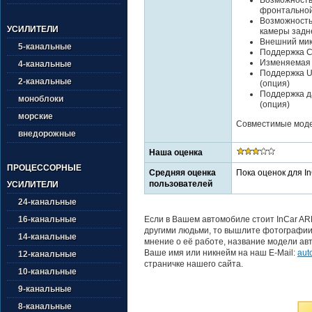
фронтально
Возможность
УСИЛИТЕЛИ
камеры задн
Внешний ми
5-канальные
Поддержка Ca
Изменяемая 
4-канальные
Поддержка U
2-канальные
(опция)
Поддержка да
моноблоки
(опция)
морские
Совместимые модел
внедорожные
Наша оценка
ПРОЦЕССОРНЫЕ
Средняя оценка
Пока оценок для I
пользователей
УСИЛИТЕЛИ
24-канальные
Если в Вашем автомобиле стоит InCar AR
16-канальные
другими людьми, то вышлите фотографии 
14-канальные
мнение о её работе, название модели авт
Ваше имя или никнейм на наш E-Mail:
aut
12-канальные
страничке нашего сайта.
10-канальные
9-канальные
8-канальные