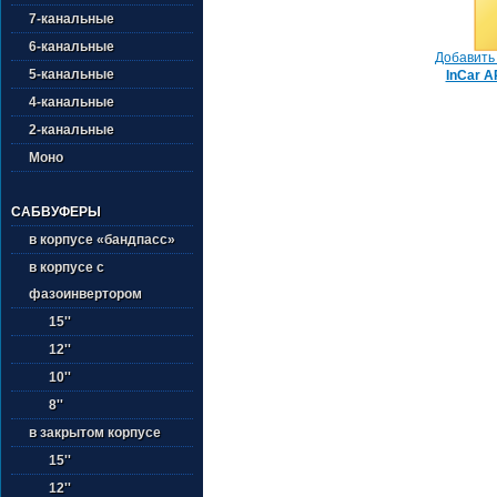
7-канальные
6-канальные
Добавить 
5-канальные
InCar A
4-канальные
2-канальные
Моно
САБВУФЕРЫ
в корпусе «бандпасс»
в корпусе с
фазоинвертором
15''
12''
10''
8''
в закрытом корпусе
15''
12''