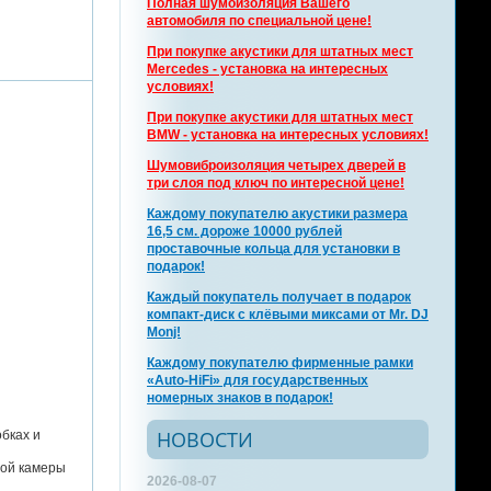
Полная шумоизоляция Вашего
автомобиля по специальной цене!
При покупке акустики для штатных мест
Mercedes - установка на интересных
условиях!
При покупке акустики для штатных мест
BMW - установка на интересных условиях!
Шумовиброизоляция четырех дверей в
три слоя под ключ по интересной цене!
Каждому покупателю акустики размера
16,5 см. дороже 10000 рублей
проставочные кольца для установки в
подарок!
Каждый покупатель получает в подарок
компакт-диск с клёвыми миксами от Mr. DJ
Monj!
Каждому покупателю фирменные рамки
«Auto-HiFi» для государственных
номерных знаков в подарок!
НОВОСТИ
бках и
ной камеры
2026-08-07