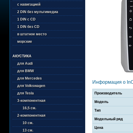
с навигацией
2 DIN без мультимедиа
1 DIN с CD
1 DIN без CD
в штатное место
морские
АКУСТИКА
для Audi
для BMW
для Mercedes
Информация о In
для Volkswagen
Производитель
для Tesla
3-компонентная
Модель
16,5 см.
Тип
2-компонентная
Модельный ряд
10 см.
Цена
13 см.