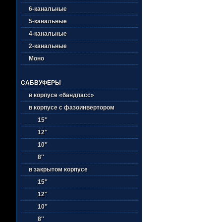
6-канальные
5-канальные
4-канальные
2-канальные
Моно
САБВУФЕРЫ
в корпусе «бандпасс»
в корпусе с фазоинвертором
15''
12''
10''
8''
в закрытом корпусе
15''
12''
10''
8''