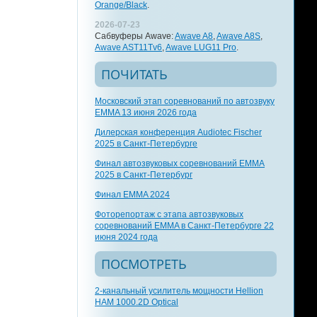
Orange/Black
.
2026-07-23
Сабвуферы Awave:
Awave A8
,
Awave A8S
,
Awave AST11Tv6
,
Awave LUG11 Pro
.
ПОЧИТАТЬ
Московский этап соревнований по автозвуку
EMMA 13 июня 2026 года
Дилерская конференция Audiotec Fischer
2025 в Санкт-Петербурге
Финал автозвуковых соревнований EMMA
2025 в Санкт-Петербург
Финал EMMA 2024
Фоторепортаж с этапа автозвуковых
соревнований EMMA в Санкт-Петербурге 22
июня 2024 года
ПОСМОТРЕТЬ
2-канальный усилитель мощности Hellion
HAM 1000.2D Optical