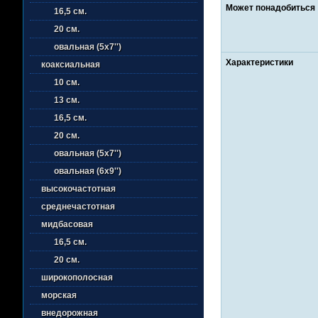
Может понадобиться
16,5 см.
20 см.
овальная (5х7'')
Характеристики
коаксиальная
10 см.
13 см.
16,5 см.
20 см.
овальная (5х7'')
овальная (6х9'')
высокочастотная
среднечастотная
мидбасовая
16,5 см.
20 см.
широкополосная
морская
внедорожная