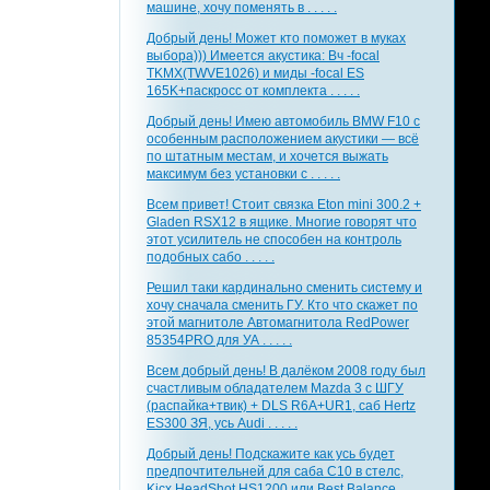
машине, хочу поменять в . . . . .
Добрый день! Может кто поможет в муках
выбора))) Имеется акустика: Вч -focal
TKMX(TWVE1026) и миды -focal ES
165K+паскросс от комплекта . . . . .
Добрый день! Имею автомобиль BMW F10 с
особенным расположением акустики — всё
по штатным местам, и хочется выжать
максимум без установки с . . . . .
Всем привет! Стоит связка Eton mini 300.2 +
Gladen RSX12 в ящике. Многие говорят что
этот усилитель не способен на контроль
подобных сабо . . . . .
Решил таки кардинально сменить систему и
хочу сначала сменить ГУ. Кто что скажет по
этой магнитоле Автомагнитола RedPower
85354PRO для УА . . . . .
Всем добрый день! В далёком 2008 году был
счастливым обладателем Mazda 3 с ШГУ
(распайка+твик) + DLS R6A+UR1, саб Hertz
ES300 ЗЯ, усь Audi . . . . .
Добрый день! Подскажите как усь будет
предпочтительней для саба С10 в стелс,
Kicx HeadShot HS1200 или Best Balance