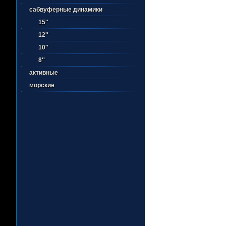
сабвуферные динамики
15''
12''
10''
8''
активные
морские