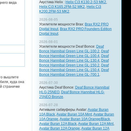
Акустика Helix :
Helix Ci3 K130.2-S3 MK2
,
него вида
Helix Ci3 K165.2FM-S2 MK2
,
Helix Ci3
K200.2FM-S3 MK2
.
2026-08-05
Усилители мощности Brax:
Brax RX2 PRO
Digital Input
,
Brax RX2 PRO Founders Edition
Digital Input
.
2026-08-01
Усилители мощности Deaf Bonce:
Deaf
Bonce Hannibal Green Line GL-100.2
,
Deaf
Bonce Hannibal Green Line GL-100.4
,
Deaf
Bonce Hannibal Green Line GL-130.4
,
Deaf
Bonce Hannibal Green Line GL-150.2
,
Deaf
Bonce Hannibal Green Line GL-150.4
,
Deaf
Bonce Hannibal Green Line GL-700.1
.
 то вышлите
биля, куда она
2026-07-30
й страничке
Акустика Deaf Bonce:
Deaf Bonce Hannibal
HLG-25NEO
,
Deaf Bonce Hannibal HLG-
25NEO Bronze
.
2026-07-28
Активыне сабвуферы Avatar:
Avatar Buran
10A Black
,
Avatar Buran 10A Mint
,
Avatar Buran
10A Orange
,
Avatar Buran 10A Orange/Black
,
Avatar Buran 12A Black
,
Avatar Buran 12A Mint
,
Avatar Buran 12A Orange
,
Avatar Buran 12A