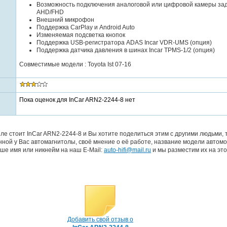
Возможность подключения аналоговой или цифровой камеры зад
AHD/FHD
Внешний микрофон
Поддержка CarPlay и Android Auto
Изменяемая подсветка кнопок
Поддержка USB-регистратора ADAS Incar VDR-UMS (опция)
Поддержка датчика давления в шинах Incar TPMS-1/2 (опция)
Совместимые модели : Toyota Ist 07-16
Пока оценок для InCar ARN2-2244-8 нет
ле стоит InCar ARN2-2244-8 и Вы хотите поделиться этим с другими людьми,
ной у Вас автомагнитолы, своё мнение о её работе, название модели автомо
ше имя или никнейм на наш E-Mail:
auto-hifi@mail.ru
и мы разместим их на это
Добавить свой отзыв о