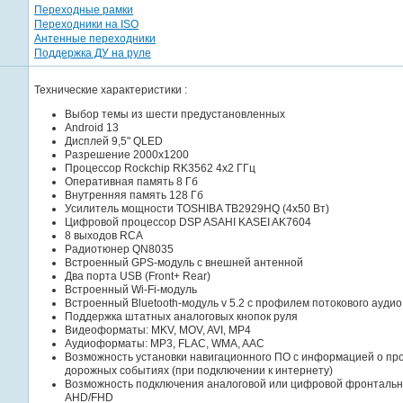
Переходные рамки
Переходники на ISO
Антенные переходники
Поддержка ДУ на руле
Технические характеристики :
Выбор темы из шести предустановленных
Android 13
Дисплей 9,5" QLED
Разрешение 2000x1200
Процессор Rockchip RK3562 4x2 ГГц
Оперативная память 8 Гб
Внутренняя память 128 Гб
Усилитель мощности TOSHIBA TB2929HQ (4x50 Вт)
Цифровой процессор DSP ASAHI KASEI AK7604
8 выходов RCA
Радиотюнер QN8035
Встроенный GPS-модуль с внешней антенной
Два порта USB (Front+ Rear)
Встроенный Wi-Fi-модуль
Встроенный Bluetooth-модуль v 5.2 с профилем потокового аудио
Поддержка штатных аналоговых кнопок руля
Видеоформаты: MKV, MOV, AVI, MP4
Аудиоформаты: MP3, FLAC, WMA, AAC
Возможность установки навигационного ПО с информацией о про
дорожных событиях (при подключении к интернету)
Возможность подключения аналоговой или цифровой фронталь
AHD/FHD