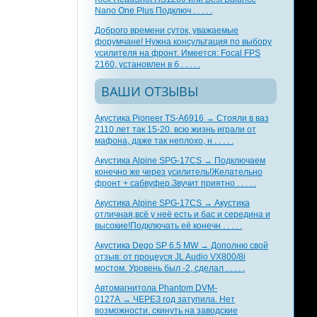
Nano One Plus Подключ . . . . .
Доброго времени суток, уважаемые
форумчане! Нужна консультация по выбору
усилителя на фронт. Имеется: Focal FPS
2160, установлен в б . . . . .
ВАШИ ОТЗЫВЫ
Акустика Pioneer TS-A6916 → Стояли в ваз
2110 лет так 15-20. всю жизнь играли от
мафона, даже так неплохо, н . . . . .
Акустика Alpine SPG-17CS → Подключаем
конечно же через усилитель!Желательно
фронт + сабвуфер.Звучит приятно . . . . .
Акустика Alpine SPG-17CS → Акустика
отличная,всё у неё есть и бас и середина и
высокие!Подключать её конечн . . . . .
Акустика Dego SP 6.5 MW → Дополню свой
отзыв: от процеуся JL Audio VX800/8i
мостом. Уровень был -2, сделал . . . . .
Автомагнитола Phantom DVM-
0127A → ЧЕРЕЗ год затупила. Нет
возможности. скинуть на заводские