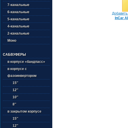
7-канальные
6-канальные
Добавить 
InCar A
5-канальные
4-канальные
2-канальные
Моно
САБВУФЕРЫ
в корпусе «бандпасс»
в корпусе с
фазоинвертором
15''
12''
10''
8''
в закрытом корпусе
15''
12''