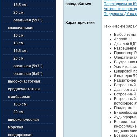
понадобиться
Переходники на I
16,5 см.
Антенные переход
20 см.
Поддержка ДУ на 
овальная (5х7'')
Характеристики
Технические харак
коаксиальная
Выбор темы 
10 см.
Android 13
13 см.
Дисплей 9,5
Разрешение
16,5 см.
Процессор R
Оперативная
20 см.
Внутренняя 
овальная (5х7'')
Усилитель м
Цифровой пр
овальная (6х9'')
8 выходов R
Радиотюнер
высокочастотная
Встроенный 
среднечастотная
Два порта US
Встроенный 
мидбасовая
Встроенный B
потокового а
16,5 см.
Поддержка ш
20 см.
Видеоформат
Аудиоформат
широкополосная
Возможность
информацией
морская
подключении
внедорожная
Возможность