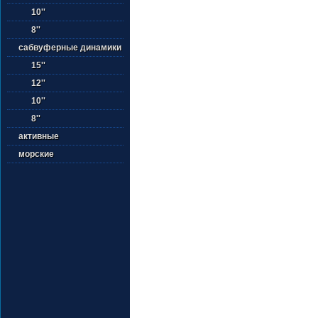
10''
8''
сабвуферные динамики
15''
12''
10''
8''
активные
морские