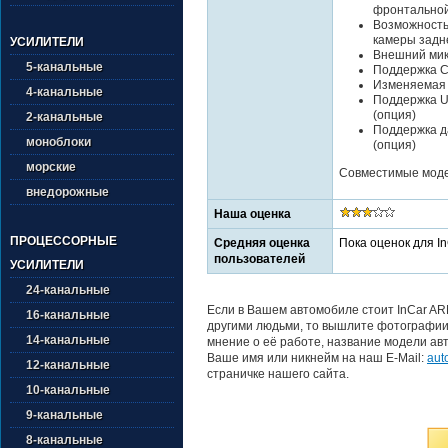
фронтально
Возможность
камеры задн
УСИЛИТЕЛИ
Внешний ми
5-канальные
Поддержка Ca
Изменяемая 
4-канальные
Поддержка U
(опция)
2-канальные
Поддержка да
моноблоки
(опция)
морские
Совместимые модел
внедорожные
Наша оценка
ПРОЦЕССОРНЫЕ
Средняя оценка
Пока оценок для I
пользователей
УСИЛИТЕЛИ
24-канальные
Если в Вашем автомобиле стоит InCar AR
16-канальные
другими людьми, то вышлите фотографии 
14-канальные
мнение о её работе, название модели авт
Ваше имя или никнейм на наш E-Mail:
aut
12-канальные
страничке нашего сайта.
10-канальные
9-канальные
8-канальные