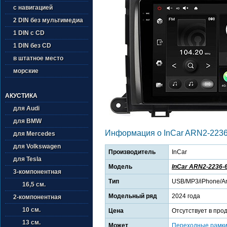
с навигацией
2 DIN без мультимедиа
1 DIN с CD
1 DIN без CD
в штатное место
морские
АКУСТИКА
для Audi
для BMW
Информация о InCar ARN2-2236
для Mercedes
для Volkswagen
Производитель
InCar
для Tesla
Модель
InCar ARN2-2236-
3-компонентная
Тип
USB/MP3/iPhone/An
16,5 см.
Модельный ряд
2024 года
2-компонентная
10 см.
Цена
Отсутствует в про
13 см.
Может
Переходные рамк