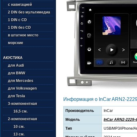
с навигацией
2 DIN без мультимедиа
1 DIN с CD
1 DIN без CD
в штатное место
морские
АКУСТИКА
для Audi
для BMW
для Mercedes
для Volkswagen
для Tesla
Информация о InCar ARN2-2229
3-компонентная
Производитель
InCar
16,5 см.
2-компонентная
Модель
InCar ARN2-2229-
10 см.
Тип
USB/MP3/iPhone/An
13 см.