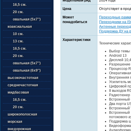
Модельный ряд
2024 года
16,5 см.
Цена
Отсутствует в про
20 см.
Может
Переходные рамк
овальная (5х7'')
понадобиться
Переходники на I
Антенные переход
коаксиальная
Поддержка ДУ на 
10 см.
Характеристики
13 см.
Технические харак
16,5 см.
Выбор темы 
Android 13
20 см.
Дисплей 10,
овальная (5х7'')
Разрешение
Процессор R
овальная (6х9'')
Оперативная
Внутренняя 
высокочастотная
Усилитель м
среднечастотная
Цифровой пр
8 выходов R
мидбасовая
Радиотюнер
Встроенный 
16,5 см.
Два порта US
20 см.
Встроенный 
Встроенный B
широкополосная
потокового а
Поддержка ш
морская
Видеоформат
внедорожная
Аудиоформат