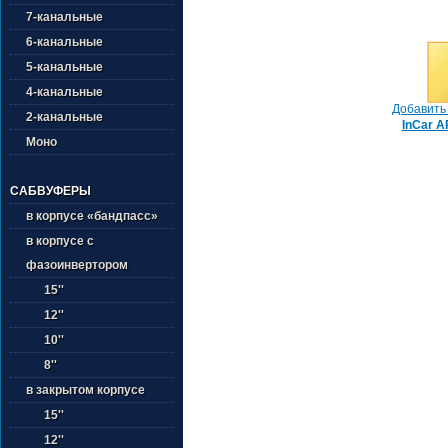
7-канальные
6-канальные
5-канальные
4-канальные
Добавить 
2-канальные
InCar A
Моно
САБВУФЕРЫ
в корпусе «бандпасс»
в корпусе с
фазоинвертором
15''
12''
10''
8''
в закрытом корпусе
15''
12''