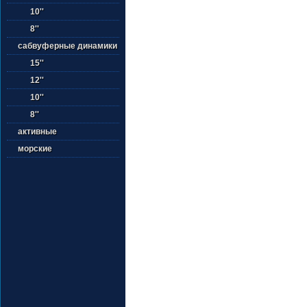
10''
8''
сабвуферные динамики
15''
12''
10''
8''
активные
морские