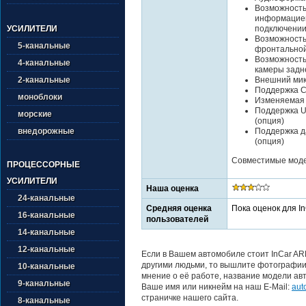
Возможность
информацией
подключении
УСИЛИТЕЛИ
Возможность
5-канальные
фронтально
Возможность
4-канальные
камеры задн
Внешний ми
2-канальные
Поддержка Ca
моноблоки
Изменяемая 
Поддержка U
морские
(опция)
Поддержка да
внедорожные
(опция)
Совместимые модел
ПРОЦЕССОРНЫЕ
УСИЛИТЕЛИ
Наша оценка
24-канальные
Средняя оценка
Пока оценок для I
16-канальные
пользователей
14-канальные
12-канальные
Если в Вашем автомобиле стоит InCar AR
другими людьми, то вышлите фотографии 
10-канальные
мнение о её работе, название модели авт
9-канальные
Ваше имя или никнейм на наш E-Mail:
aut
страничке нашего сайта.
8-канальные