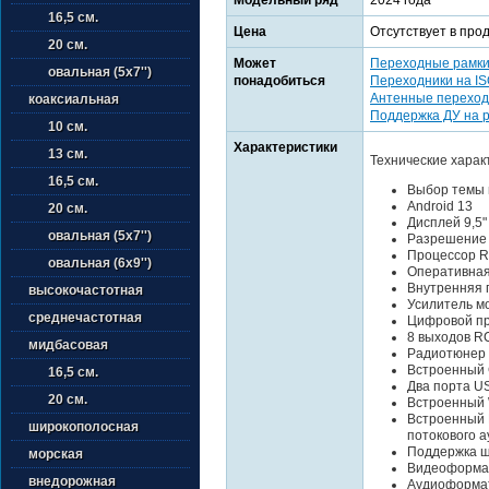
16,5 см.
Цена
Отсутствует в про
20 см.
Может
Переходные рамк
овальная (5х7'')
понадобиться
Переходники на I
Антенные переход
коаксиальная
Поддержка ДУ на 
10 см.
Характеристики
13 см.
Технические харак
16,5 см.
Выбор темы 
Android 13
20 см.
Дисплей 9,5
овальная (5х7'')
Разрешение
Процессор R
овальная (6х9'')
Оперативная
Внутренняя 
высокочастотная
Усилитель м
среднечастотная
Цифровой пр
8 выходов R
мидбасовая
Радиотюнер
Встроенный 
16,5 см.
Два порта US
20 см.
Встроенный 
Встроенный B
широкополосная
потокового а
Поддержка ш
морская
Видеоформат
внедорожная
Аудиоформат