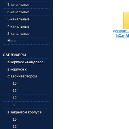
7-канальные
6-канальные
5-канальные
4-канальные
Добавить 
2-канальные
InCar A
Моно
САБВУФЕРЫ
в корпусе «бандпасс»
в корпусе с
фазоинвертором
15''
12''
10''
8''
в закрытом корпусе
15''
12''