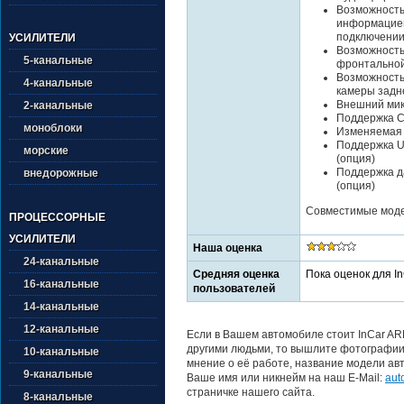
Возможность
информацией
подключении
УСИЛИТЕЛИ
Возможность
5-канальные
фронтально
Возможность
4-канальные
камеры задн
Внешний ми
2-канальные
Поддержка Ca
моноблоки
Изменяемая 
Поддержка U
морские
(опция)
Поддержка да
внедорожные
(опция)
Совместимые модел
ПРОЦЕССОРНЫЕ
УСИЛИТЕЛИ
Наша оценка
24-канальные
Средняя оценка
Пока оценок для I
16-канальные
пользователей
14-канальные
12-канальные
Если в Вашем автомобиле стоит InCar AR
другими людьми, то вышлите фотографии 
10-канальные
мнение о её работе, название модели авт
9-канальные
Ваше имя или никнейм на наш E-Mail:
aut
страничке нашего сайта.
8-канальные