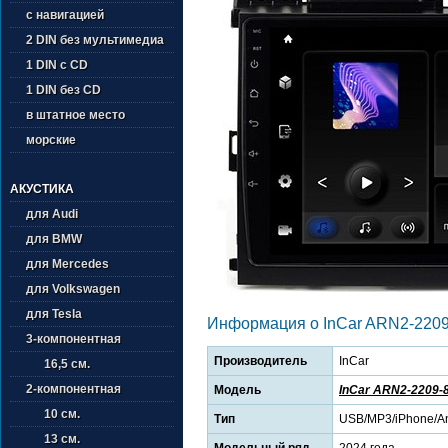
с навигацией
2 DIN без мультимедиа
1 DIN с CD
1 DIN без CD
в штатное место
морские
АКУСТИКА
для Audi
для BMW
для Mercedes
для Volkswagen
для Tesla
Информация о InCar ARN2-2209
3-компонентная
Производитель
InCar
16,5 см.
2-компонентная
Модель
InCar ARN2-2209-
10 см.
Тип
USB/MP3/iPhone/An
13 см.
Модельный ряд
2024 года