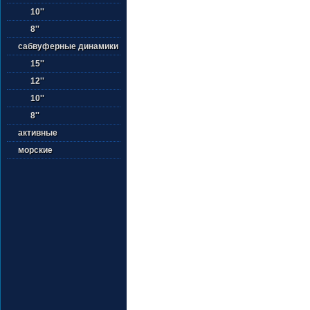
10''
8''
сабвуферные динамики
15''
12''
10''
8''
активные
морские