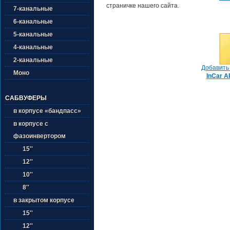
страничке нашего сайта.
7-канальные
6-канальные
5-канальные
4-канальные
2-канальные
Добавить 
Моно
InCar A
САБВУФЕРЫ
в корпусе «бандпасс»
в корпусе с
фазоинвертором
15''
12''
10''
8''
в закрытом корпусе
15''
12''