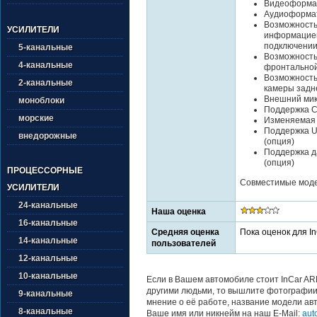
Видеоформат
Аудиоформат
Возможность
УСИЛИТЕЛИ
информацией
подключении
5-канальные
Возможность
4-канальные
фронтально
Возможность
2-канальные
камеры задн
Внешний ми
моноблоки
Поддержка Ca
морские
Изменяемая 
Поддержка U
внедорожные
(опция)
Поддержка да
(опция)
ПРОЦЕССОРНЫЕ
Совместимые модел
УСИЛИТЕЛИ
24-канальные
Наша оценка
16-канальные
Средняя оценка
Пока оценок для I
14-канальные
пользователей
12-канальные
10-канальные
Если в Вашем автомобиле стоит InCar AR
другими людьми, то вышлите фотографии 
9-канальные
мнение о её работе, название модели авт
8-канальные
Ваше имя или никнейм на наш E-Mail:
aut