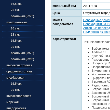
16,5 см.
Модельный ряд
2024 года
20 см.
Цена
Отсутствует в про
овальная (5х7'')
Может
Переходные рамк
коаксиальная
понадобиться
Переходники на I
Антенные переход
10 см.
Поддержка ДУ на 
13 см.
Характеристики
16,5 см.
Технические харак
20 см.
Выбор темы 
Android 13
овальная (5х7'')
Дисплей 10,
овальная (6х9'')
Разрешение
Процессор R
высокочастотная
Оперативная
Внутренняя 
среднечастотная
Усилитель м
мидбасовая
Цифровой пр
8 выходов R
16,5 см.
Радиотюнер
Встроенный 
20 см.
Два порта US
широкополосная
Встроенный 
Встроенный B
морская
потокового а
Поддержка ш
внедорожная