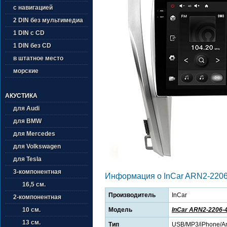
с навигацией
2 DIN без мультимедиа
1 DIN с CD
1 DIN без CD
в штатное место
морские
АКУСТИКА
для Audi
для BMW
для Mercedes
для Volkswagen
для Tesla
3-компонентная
Информация о InCar ARN2-2206
16,5 см.
Производитель
InCar
2-компонентная
Модель
InCar ARN2-2206-
10 см.
13 см.
Тип
USB/MP3/iPhone/An